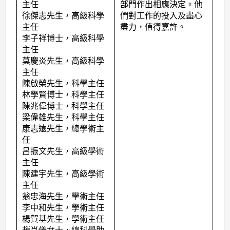
出
主任
部門作出相應決定。他
同
徐傑志先生，高級科學
們對工作的投入及盡心
主任
盡力，值得嘉許。
事
李子祥博士，高級科學
(2011
主任
莫慶炎先生，高級科學
年
主任
度)
陳啟榮先生，科學主任
林學賢博士，科學主任
陳兆偉博士，科學主任
梁偉雄先生，科學主任
康志遠先生，總學術主
任
呂振文先生，高級學術
主任
陳建宇先生，高級學術
主任
翁忠海先生，學術主任
李中和先生，學術主任
楊賀基先生，學術主任