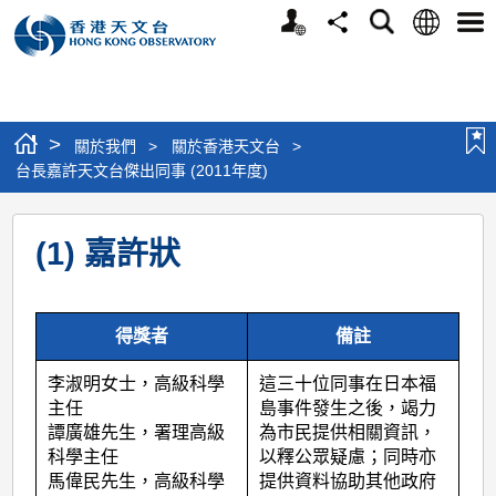
個
語
搜
分
選
人
言
尋
享
單
版
網
站
>
關於我們
>
關於香港天文台
>
台長嘉許天文台傑出同事 (2011年度)
台
(1) 嘉許狀
長
嘉
許
得獎者
備註
天
李淑明女士，高級科學
這三十位同事在日本福
文
主任
島事件發生之後，竭力
台
譚廣雄先生，署理高級
為市民提供相關資訊，
科學主任
以釋公眾疑慮；同時亦
傑
馬偉民先生，高級科學
提供資料協助其他政府