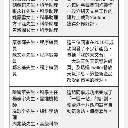
出
劉耀祺先生，科學助理
六位同事每星期均製作
同
張永祥先生，科學助理
一段介紹天文台工作的
事
姚鳳雲女士，科學助理
短片上載到Youtube，
方子泓先生，科學助理
獲得外界好評。
(2010
曾淑嫻女士，科學助理
年
粟家輝先生，程序編製
這三位同事在2010年成
度)
員
功開發了不少新產品，
陳文財先生，程序編製
包括「我的天文台」、
員
「大珠三角天氣警告網
鄭宏基先生，程序編製
頁」及透過Twitter發放
員
天氣消息。這些新產品
都受到市民的歡迎。
陳營華先生，科學主任
這組同事成功地完成了
楊志宇先生，雷達機械
「一區一站」的計劃，
師
使全港十八區均設有自
冼球全先生，總科學助
動氣象站，值得嘉許。
理
周兆榮先生，高級科學