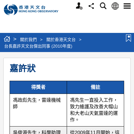
個
語
搜
分
選
人
言
尋
享
單
版
網
站
>
關於我們
>
關於香港天文台
>
台長嘉許天文台傑出同事 (2010年度)
台
嘉許狀
長
嘉
得獎者
備註
許
天
馮政彪先生，雷達機械
馮先生一直投入工作，
文
師
致力維護及改善大帽山
和大老山天氣雷達的運
台
作。
傑
吳俊源先生，科學助理
從2009年11月開始，這