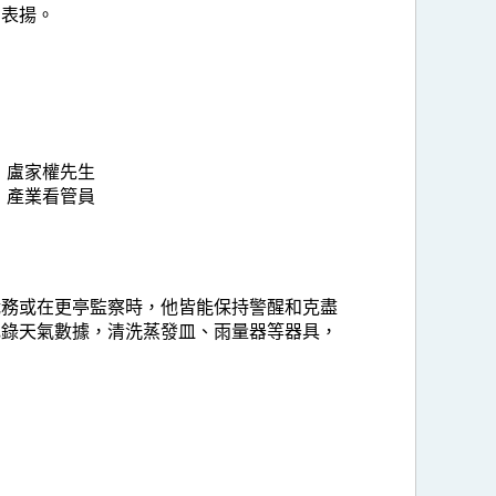
出表揚。
盧家權先生
產業看管員
職務或在更亭監察時，他皆能保持警醒和克盡
記錄天氣數據，清洗蒸發皿、雨量器等器具，