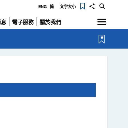
ENG
简
文字大小
選
消息
電子服務
關於我們
單
展
展
開
開