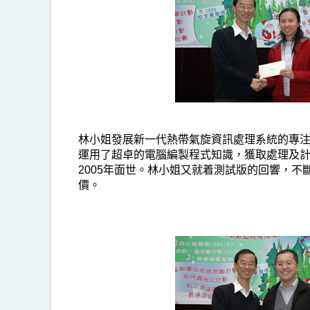
出
同
事
(2006
年
度)
林小姐發展新一代熱帶氣旋資訊處理系統的專
運用了超卓的電腦編製程式知識，獲取處理及計算繁
2005年面世。林小姐又就着測試版的回響，不
價。