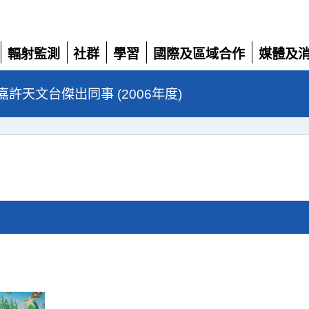
輻射監測
社群
學習
國際及區域合作
媒體及
展
展
展
展
展
開
開
開
開
開
嘉許天文台傑出同事 (2006年度)