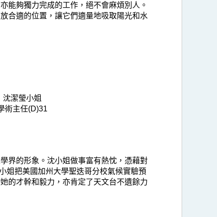
，亦能夠獨力完成的工作，絕不會麻煩別人。
移放合適的位置，讓它們適量地吸取陽光和水
沈潔瑩小姐
學術主任(D)31
文學界的形象。沈小姐做事富有熱忱，憑藉對
沈小姐把美國加州大學聖迭哥分校氣候實驗預
讚她的才幹和毅力，亦肯定了天文台不遺餘力