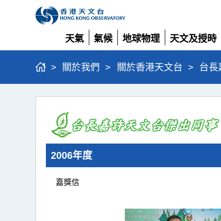
天氣
氣候
地球物理
天文及授時
展
展
展
展
開
開
開
開
>
關於我們
>
關於香港天文台
>
台長
台
長
嘉
許
2006年度
天
文
嘉獎信
台
傑