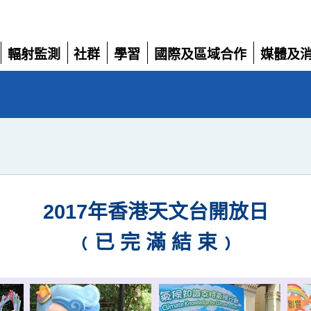
輻射監測
社群
學習
國際及區域合作
媒體及
展
展
展
展
展
開
開
開
開
開
2017年香港天文台開放日
﹙已 完 滿 結 束﹚