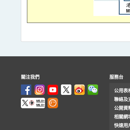
關注我們
服務台
公用表
聯絡及
M5.0+
M6.0+
公開資
相關網
快速用