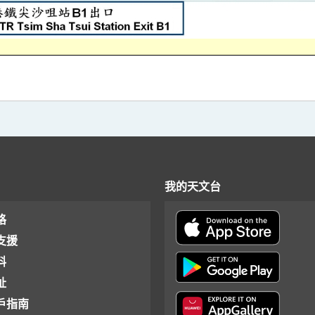
我的天文台
格
支援
料
址
戶指南