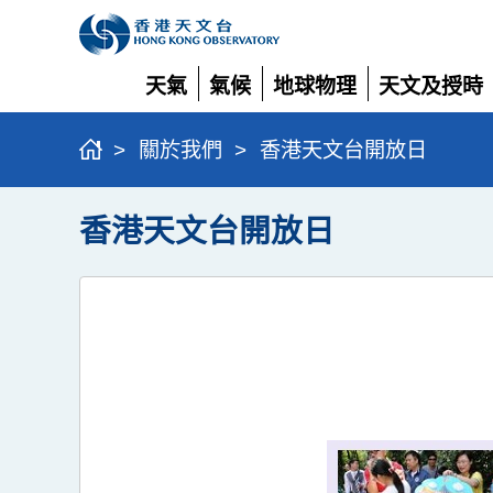
天氣
氣候
地球物理
天文及授時
展
展
展
展
開
開
開
開
>
關於我們
>
香港天文台開放日
香港天文台開放日