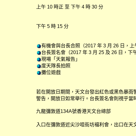
上午 10 時正 至 下午 4 時 30 分
下午 5 時 15 分
有機會與台長合照（2017 年 3 月 26 日，上
台長簽名會（2017 年 3 月 25 及 26 日，
現場「天氣報告」
度天隊長拍照
攤位遊戲
若在開放日期間，天文台發出紅色或黑色暴雨
警告，開放日如常舉行。台長簽名會則視乎當
九龍彌敦道134A號香港天文台總部
入口在彌敦道近尖沙咀街坊褔利會，出口在天