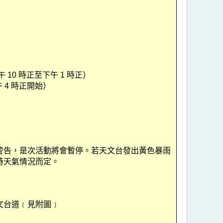
午 10 時正至下午 1 時正）
下午 4 時正開始）
警告，是次活動將會暫停。若天文台發出黃色暴雨
時天氣情況而定。
文台道﹝見附圖﹞