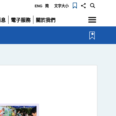
ENG
简
文字大小
選
消息
電子服務
關於我們
單
展
展
開
開