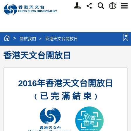
個
語
搜
分
選
人
言
尋
享
單
版
網
站
>
關於我們
>
香港天文台開放日
香港天文台開放日
2016年香港天文台開放日
﹙已 完 滿 結 束﹚