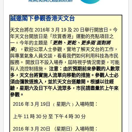
誠邀閣下參觀香港天文台
天文台將在 2016年 3 月 19 及 20 日舉行開放日。今
年天文台開放日是「欣賞香港」運動的亮點項目之
一。今年的主題是「
更熱、更乾、更多雨˙面對將
來
」，歡迎公眾人士參觀，實地了解天文台的工作，
與專業氣象人員交談，看看我們如何利用科技為市民
服務。
開放日不設入場券，屆時視乎情況需要，可能
有人流控制措施。
注意：由於預期前來參觀的人數眾
多，天文台將實施人流單向移動的措施。參觀人士必
須由彌敦道進入，並於天文台道離開。根據以往經
驗，星期六及日下午人流眾多，市民請盡量於上午來
參觀。
2016 年 3 月 19日
﹙星期六﹚入場時間：
上午 11 時 30 分 至 下午 4 時 30 分
2016 年 3 月 20日
（星期日）入場時間：