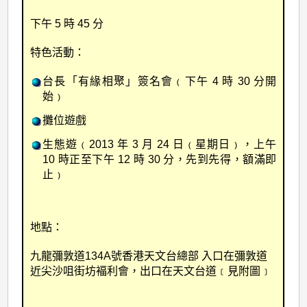
下午 5 時 45 分
特色活動：
台長「有緣相聚」簽名會﹙下午 4 時 30 分開
始﹚
攤位遊戲
生態遊﹙2013 年 3 月 24 日﹙星期日﹚，上午
10 時正至下午 12 時 30 分，先到先得，額滿即
止﹚
地點：
九龍彌敦道134A號香港天文台總部
入口在彌敦道
近尖沙咀街坊褔利會，出口在天文台道﹝見附圖﹞