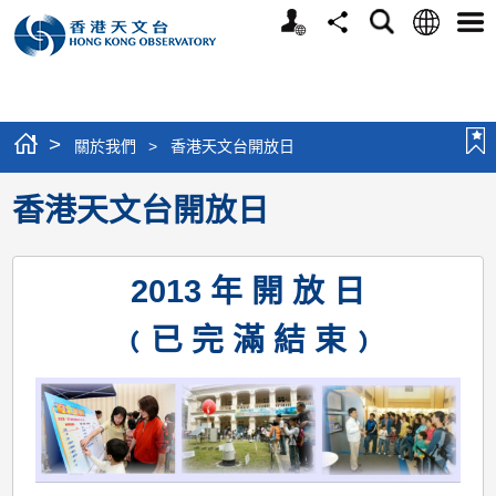
個
語
搜
分
選
人
言
尋
享
單
版
網
站
>
關於我們
>
香港天文台開放日
香港天文台開放日
2013 年 開 放 日
﹙已 完 滿 結 束﹚