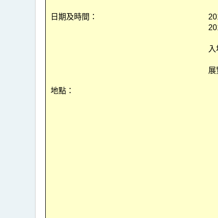
日期及時間：
2
2
入
展
地點：