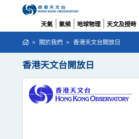
天氣
氣候
地球物理
天文及授時
展
展
展
展
開
開
開
開
>
關於我們
>
香港天文台開放日
香港天文台開放日