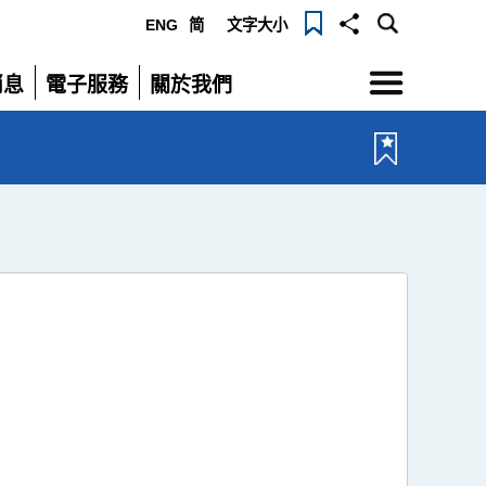
ENG
简
文字大小
選
消息
電子服務
關於我們
單
展
展
開
開