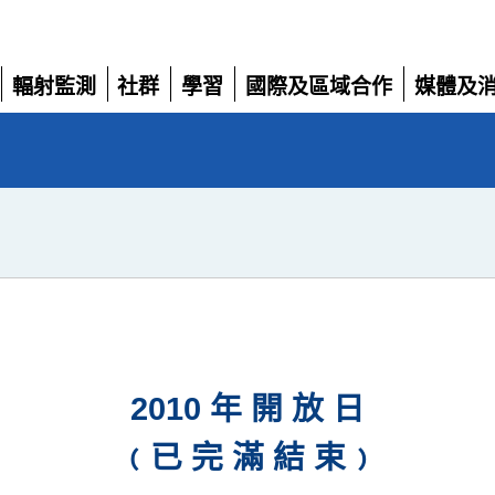
輻射監測
社群
學習
國際及區域合作
媒體及
展
展
展
展
展
開
開
開
開
開
2010 年 開 放 日
﹙已 完 滿 結 束﹚