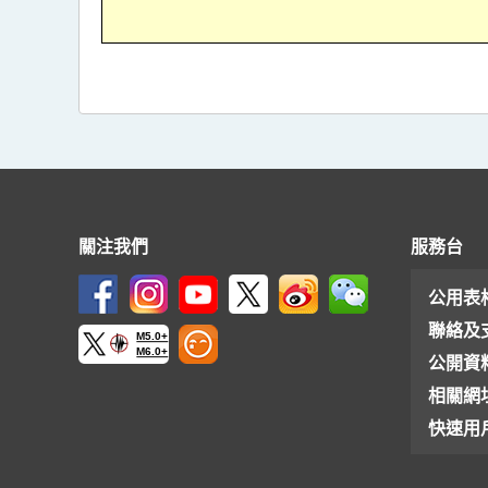
關注我們
服務台
公用表
聯絡及
M5.0+
M6.0+
公開資
相關網
快速用