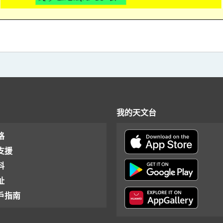
我的天文台
格
支援
料
址
戶指南