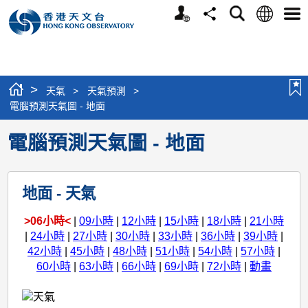
個
語
搜
分
選
人
言
尋
享
單
版
網
站
>
天氣
>
天氣預測
>
電腦預測天氣圖 - 地面
電腦預測天氣圖 - 地面
地面 -
天氣
>06小時<
|
09小時
|
12小時
|
15小時
|
18小時
|
21小時
|
24小時
|
27小時
|
30小時
|
33小時
|
36小時
|
39小時
|
42小時
|
45小時
|
48小時
|
51小時
|
54小時
|
57小時
|
60小時
|
63小時
|
66小時
|
69小時
|
72小時
|
動畫