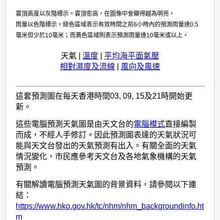
雲頂高度以灰階標示。雲頂愈高，在圖像中會顯得越為明亮。
雨量以色階標示。綠色區域表示有效時間之前6小時內的預測雨量達0.5
毫米但少於10毫米；而黃色區域則表示預測雨量達10毫米或以上。
天氣
|
溫度
|
平均海平面氣壓
相對濕度及流線
|
風向及風速
這套預測圖在每天香港時間03, 09, 15及21時開始更
新。
這些電腦預測天氣圖是由天文台的
電腦模式
直接編製
而成，不經人手修訂。因此預測圖表達的天氣狀況可
能與天文台發出的天氣預測有出入。有關全面的天氣
情況變化，市民應參考天文台及各地氣象機構的天氣
預測。
有關解讀電腦預測天氣圖的背景資料，請參閱以下連
結：
https://www.hko.gov.hk/tc/nhm/nhm_backgroundinfo.ht
m