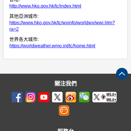
http://www.hko.gov.hk/tc/index.html
其他亞洲城市:
https://www.hko.gov.hk/tc/wxinfo/worldwx/wwi.htm?
ra=2
世界各大城市:
https://worldweather.wmo.int/tc/home.html
關注我們
M5.0+
M6.0+