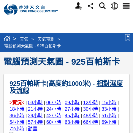
個
語
搜
分
選
人
言
尋
享
單
版
網
站
>
天氣
>
天氣預測
>
電腦預測天氣圖 - 925百帕斯卡
電腦預測天氣圖 - 925百帕斯卡
925百帕斯卡(高度約1000米) -
相對濕度
及
流線
>實況<
|
03小時
|
06小時
|
09小時
|
12小時
|
15小時
|
18小時
|
21小時
|
24小時
|
27小時
|
30小時
|
33小時
|
36小時
|
39小時
|
42小時
|
45小時
|
48小時
|
51小時
|
54小時
|
57小時
|
60小時
|
63小時
|
66小時
|
69小時
|
72小時
|
動畫