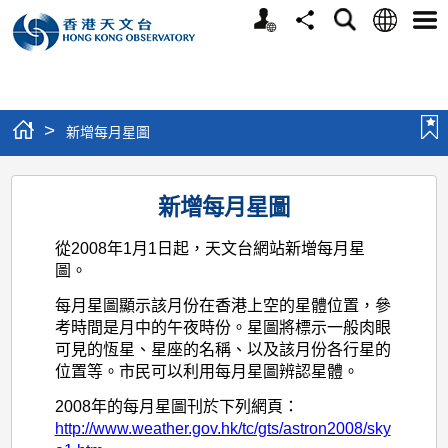
個
語
搜
分
選
人
言
尋
享
單
版
網
站
>
新增每月星圖
新
新增每月星圖
增
每
從2008年1月1日起，天文台網站新增每月星
圖。
月
每月星圖顯示該月份在香港上空的星體位置，參
星
考時間是月中的午夜時份。星圖將標示一般肉眼
圖
可見的恆星、星座的名稱、以及該月份各行星的
位置等。市民可以利用每月星圖辨認星體。
2008年的每月星圖刊於下列網頁：
http://www.weather.gov.hk/tc/gts/astron2008/sky