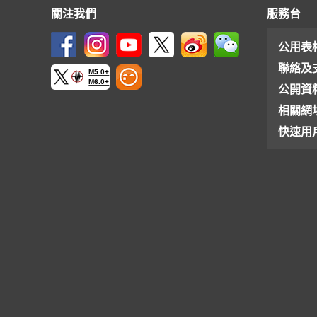
關注我們
服務台
公用表
聯絡及
M5.0+
M6.0+
公開資
相關網
快速用