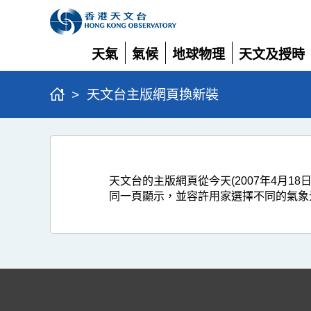
天氣
氣候
地球物理
天文及授時
展
展
展
展
開
開
開
開
>
天文台主版網頁換新裝
天
文
天文台的主版網頁從今天(2007年4月
台
同一頁顯示，並容許用家選擇不同的氣象
主
版
網
頁
換