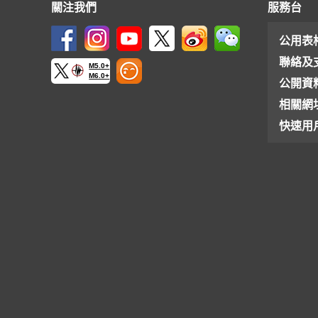
新
關注我們
服務台
裝
公用表
聯絡及
M5.0+
M6.0+
公開資
相關網
快速用