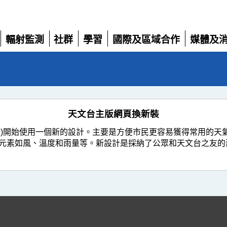
輻射監測
社群
學習
國際及區域合作
媒體及
展
展
展
展
展
開
開
開
開
開
天文台主版網頁換新裝
18日)開始使用一個新的設計。主要是方便市民更容易獲得常用的
元素如風、溫度和雨量等。新設計是採納了公眾和天文台之友的