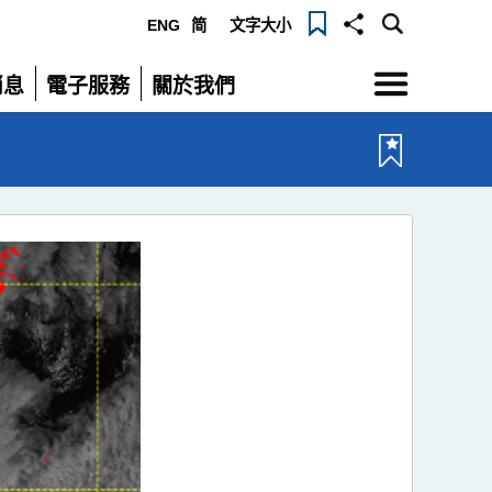
ENG
简
文字大小
選
消息
電子服務
關於我們
單
展
展
開
開