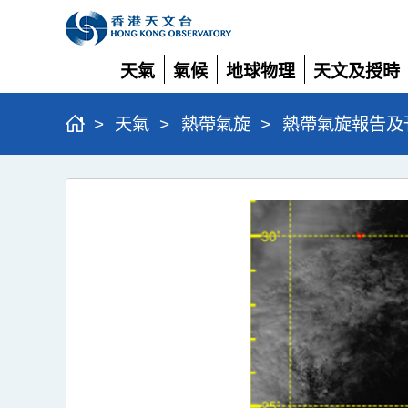
天氣
氣候
地球物理
天文及授時
展
展
展
展
開
開
開
開
>
天氣
>
熱帶氣旋
>
熱帶氣旋報告及
超
強
颱
風
銀
杏
(2422)
>