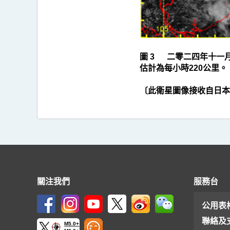
圖 3 二零二四年十一
估計為每小時220公里。
〔此衛星圖像接收自日本
關注我們
服務台
公用表
聯絡及
M5.0+