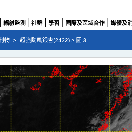
輻射監測
社群
學習
國際及區域合作
媒體及
展
展
展
展
展
開
開
開
開
開
刊物
>
超強颱風銀杏(2422) > 圖 3