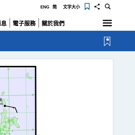
ENG
简
文字大小
選
消息
電子服務
關於我們
單
展
展
開
開