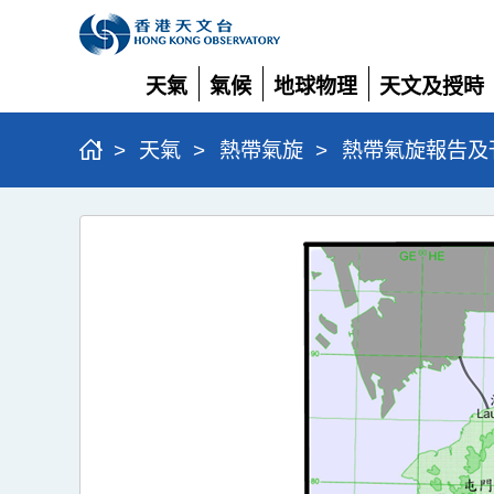
天氣
氣候
地球物理
天文及授時
展
展
展
展
開
開
開
開
>
天氣
>
熱帶氣旋
>
熱帶氣旋報告及
超
強
颱
風
銀
杏
(2422)
>