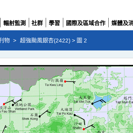
輻射監測
社群
學習
國際及區域合作
媒體及
展
展
展
展
展
開
開
開
開
開
刊物
>
超強颱風銀杏(2422) > 圖 2