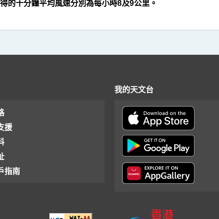
得的十分鐘平均風速分別為每小時8及9公里。
我的天文台
格
支援
料
址
戶指南