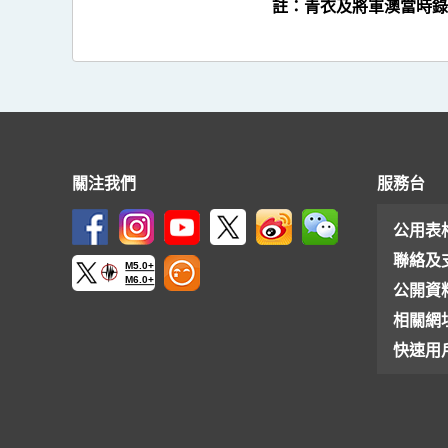
註：青衣及將軍澳當時錄
關注我們
服務台
公用表
聯絡及
M5.0+
M6.0+
公開資
相關網
快速用