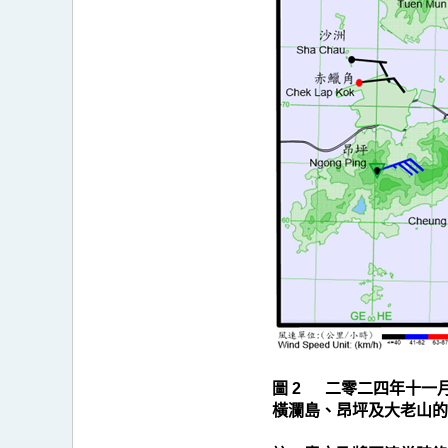
圖
2
圖 2 二零二四年十一
橫瀾島、昂坪及大老山的