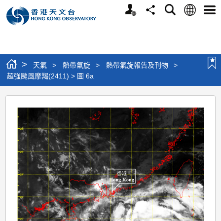
個
語
搜
分
選
人
言
尋
享
單
版
網
站
>
天氣
>
熱帶氣旋
>
熱帶氣旋報告及刊物
>
超強颱風摩羯(2411) > 圖 6a
超
強
颱
風
摩
羯
(2411)
>