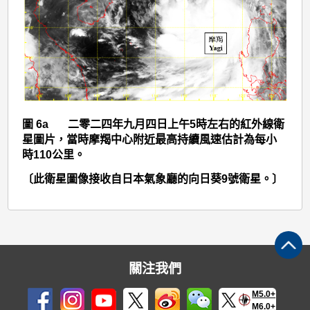
圖
6a
圖 6a 二零二四年九月四日上午5時左右的紅外線衛
星圖片，當時摩羯中心附近最高持續風速估計為每小
時110公里。
〔此衛星圖像接收自日本氣象廳的向日葵9號衛星。〕
關注我們
M5.0+
M6.0+