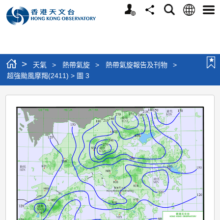
個
語
搜
分
選
人
言
尋
享
單
版
網
站
>
天氣
>
熱帶氣旋
>
熱帶氣旋報告及刊物
>
超強颱風摩羯(2411) > 圖 3
超
強
颱
風
摩
羯
(2411)
>