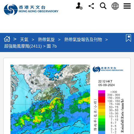
個
語
搜
分
選
人
言
尋
享
單
版
網
站
>
天氣
>
熱帶氣旋
>
熱帶氣旋報告及刊物
>
超強颱風摩羯(2411) > 圖 7b
超
強
颱
風
摩
羯
(2411)
>