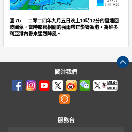
圖
7b
圖 7b 二零二四年九月五日晚上10時12分的雷達回
波圖像，當時摩羯相關的強雨帶正影響香港，為維多
利亞港內帶來猛烈陣風。
關注我們
M5.0+
M6.0+
服務台