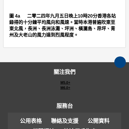
圖 4a 二零二四年九月五日晚上10時20分香港各站
錄得的十分鐘平均風向和風速。當時本港普遍吹東至
東北風，長洲、長洲泳灘、坪洲、橫瀾島、昂坪、青
州及大老山的風力達到烈風程度。
關注我們
M5.0+
M6.0+
服務台
公用表格
聯絡及支援
公開資料