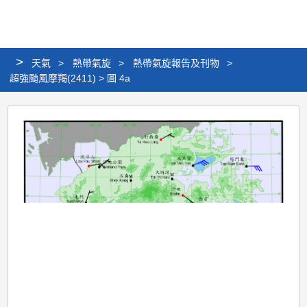
個
分
搜
語
選
人
享
尋
言
單
版
>
天氣
>
熱帶氣旋
>
熱帶氣旋報告及刊物
網
>
超強颱風摩羯(2411) > 圖 4a
站
超
強
颱
風
摩
羯
(2411)
>
圖
4a