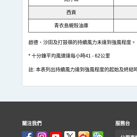
(2501)
>
西貢
表
青衣島蜆殼油庫
2
啟德、沙田及打鼓嶺的持續風力未達到強風程度。
* 十分鐘平均風速達每小時41 - 62公里
註: 本表列出持續風力達到強風程度的起始及終
關注我們
服務台