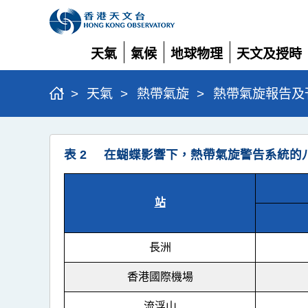
天氣
氣候
地球物理
天文及授時
展
展
展
展
開
開
開
開
>
天氣
>
熱帶氣旋
>
熱帶氣旋報告及
強
表 2 在蝴蝶影響下，熱帶氣旋警告系統的
烈
熱
帶
站
風
暴
長洲
蝴
香港國際機場
蝶
流浮山