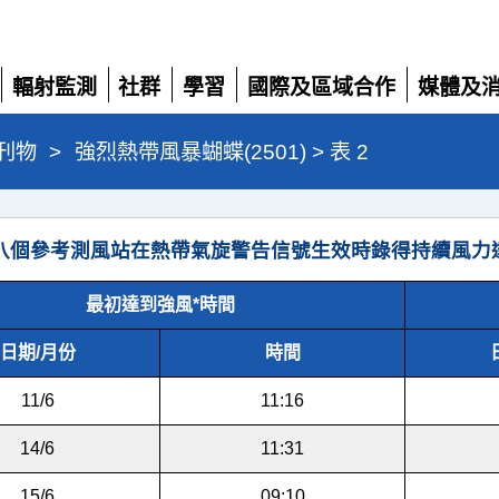
輻射監測
社群
學習
國際及區域合作
媒體及
展
展
展
展
展
開
開
開
開
開
刊物
>
強烈熱帶風暴蝴蝶(2501) > 表 2
八個參考測風站在熱帶氣旋警告信號生效時錄得持續風力
最初達到強風*時間
日期/月份
時間
11/6
11:16
14/6
11:31
15/6
09:10