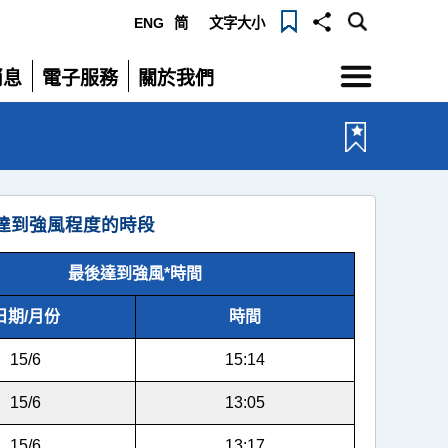
ENG
简
文字大小
選
消息
電子服務
關於我們
單
展
展
開
開
達到強風程度的時段
最後達到強風*時間
日期/月份
時間
15/6
15:14
15/6
13:05
15/6
13:17