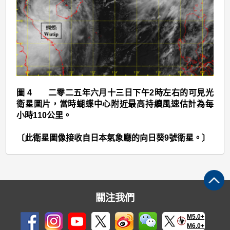
(2501)
>
圖
4
圖 4 二零二五年六月十三日下午2時左右的可見光
衛星圖片，當時蝴蝶中心附近最高持續風速估計為每
小時110公里。
〔此衛星圖像接收自日本氣象廳的向日葵9號衛星。〕
關注我們
M5.0+
M6.0+