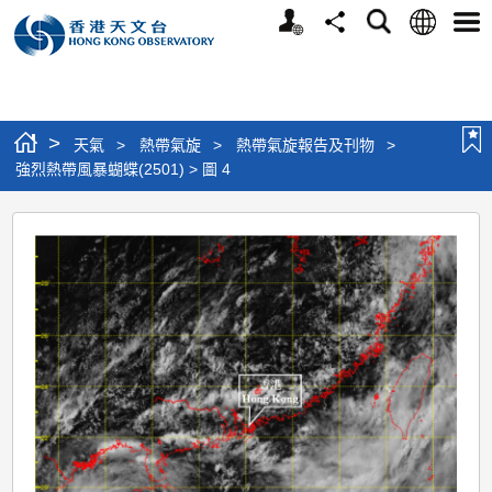
個
語
搜
分
選
人
言
尋
享
單
版
網
站
>
天氣
>
熱帶氣旋
>
熱帶氣旋報告及刊物
>
強烈熱帶風暴蝴蝶(2501) > 圖 4
強
烈
熱
帶
風
暴
蝴
蝶