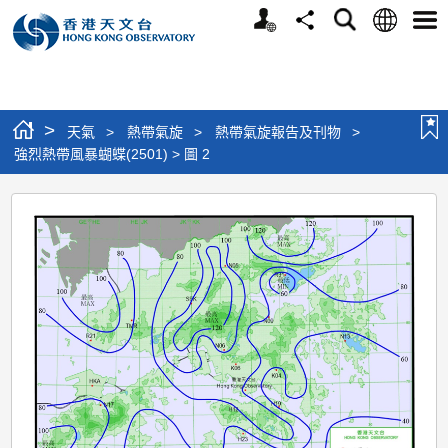
個
語
搜
分
選
人
言
尋
享
單
版
網
站
>
天氣
>
熱帶氣旋
>
熱帶氣旋報告及刊物
>
強烈熱帶風暴蝴蝶(2501) > 圖 2
強
烈
熱
帶
風
暴
蝴
蝶