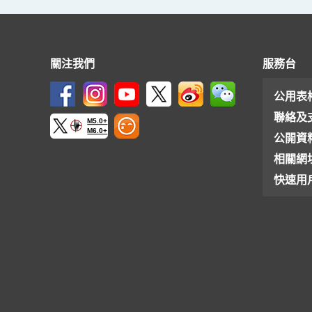
關注我們
服務台
公用表
聯絡及
M5.0+
M6.0+
公開資
相關網
快速用