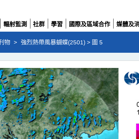
輻射監測
社群
學習
國際及區域合作
媒體及
展
展
展
展
展
開
開
開
開
開
刊物
>
強烈熱帶風暴蝴蝶(2501) > 圖 5