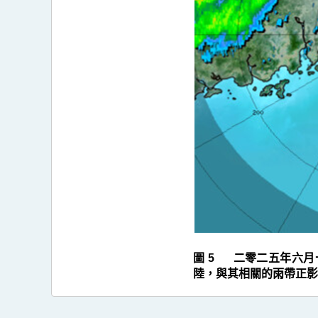
(2501)
>
圖
5
圖 5 二零二五年六月
陸，與其相關的雨帶正影