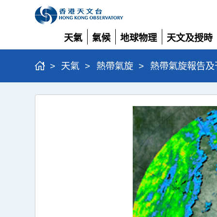
天氣
氣候
地球物理
天文及授時
展
展
展
展
開
開
開
開
>
天氣
>
熱帶氣旋
>
熱帶氣旋報告及
強
烈
熱
帶
風
暴
蝴
蝶