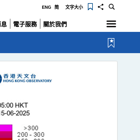
ENG
简
文字大小
選
消息
電子服務
關於我們
單
展
展
開
開