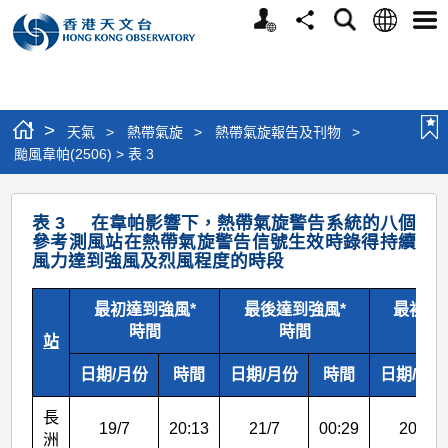
個
語
搜
分
選
人
言
尋
享
單
版
網
站
>
天氣
>
熱帶氣旋
>
熱帶氣旋報告及刊物
>
颱風韋帕(2506) > 表 3
颱
表 3 在韋帕影響下，熱帶氣旋警告系統的八個
風
參考測風站在熱帶氣旋警告信號生效時錄得持續
風力達到強風及烈風程度的時段
韋
帕
最初達到強風*
最後達到強風*
最初達
(2506)
時間
時間
時
站
>
日期/月份
時間
日期/月份
時間
日期/月
表
3
長
19/7
20:13
21/7
00:29
20/7
洲