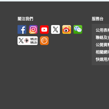
關注我們
服務台
公用表
聯絡及
M5.0+
M6.0+
公開資
相關網
快速用