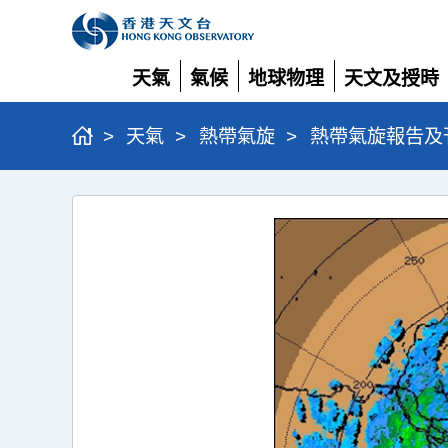
天氣
氣候
地球物理
天文及授時
展
展
展
展
開
開
開
開
>
天氣
>
熱帶氣旋
>
熱帶氣旋報告及
颱
風
韋
帕
(2506)
>
圖
5a