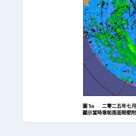
圖 5a 二零二五年七
顯示當時韋帕南面眼壁附