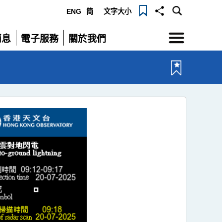
ENG
简
文字大小
選
消息
電子服務
關於我們
單
展
展
開
開