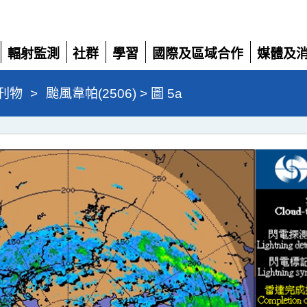
輻射監測
社群
學習
國際及區域合作
媒體及
展
展
展
展
展
開
開
開
開
開
刊物
>
颱風韋帕(2506) > 圖 5a