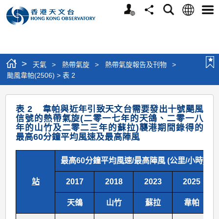
個
語
搜
分
選
人
言
尋
享
單
版
網
站
>
天氣
>
熱帶氣旋
>
熱帶氣旋報告及刊物
>
颱風韋帕(2506) > 表 2
颱
表 2 韋帕與近年引致天文台需要發出十號颶風
風
信號的熱帶氣旋(二零一七年的天鴿、二零一八
年的山竹及二零二三年的蘇拉)襲港期間錄得的
韋
最高60分鐘平均風速及最高陣風
帕
(2506)
最高60分鐘平均風速/最高陣風 (公里/小時)
>
站
2017
2018
2023
2025
表
天鴿
山竹
蘇拉
韋帕
2