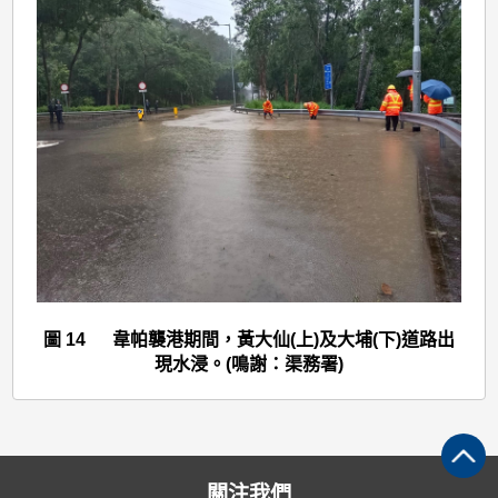
圖 14 韋帕襲港期間，黃大仙(上)及大埔(下)道路出
現水浸。(鳴謝：渠務署)
關注我們