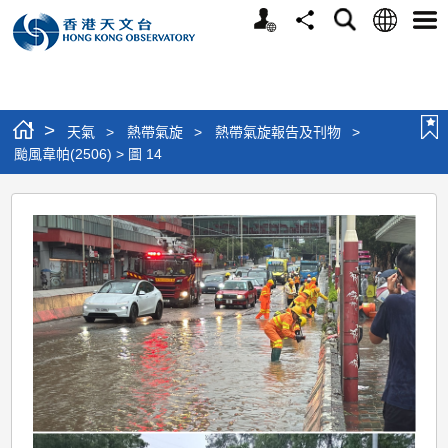
個
語
搜
分
選
人
言
尋
享
單
版
網
站
>
天氣
>
熱帶氣旋
>
熱帶氣旋報告及刊物
>
颱風韋帕(2506) > 圖 14
颱
風
韋
帕
(2506)
>
圖
14