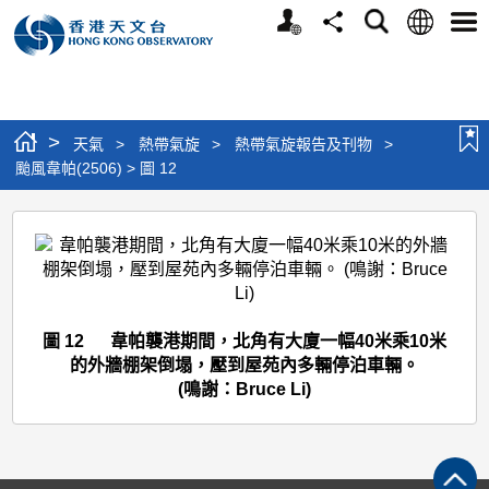
個
語
搜
分
選
人
言
尋
享
單
版
網
站
>
天氣
>
熱帶氣旋
>
熱帶氣旋報告及刊物
>
颱風韋帕(2506) > 圖 12
颱
風
韋
帕
圖 12 韋帕襲港期間，北角有大廈一幅40米乘10米
(2506)
的外牆棚架倒塌，壓到屋苑內多輛停泊車輛。
>
(鳴謝：Bruce Li)
圖
12