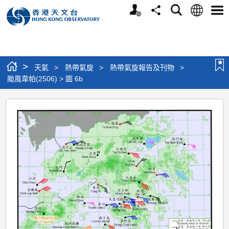
個
語
搜
分
選
人
言
尋
享
單
版
網
站
>
天氣
>
熱帶氣旋
>
熱帶氣旋報告及刊物
>
颱風韋帕(2506) > 圖 6b
颱
風
韋
帕
(2506)
>
圖
6b