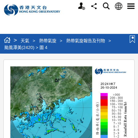
個
語
搜
分
選
人
言
尋
享
單
版
網
站
>
天氣
>
熱帶氣旋
>
熱帶氣旋報告及刊物
>
颱風潭美(2420) > 圖 4
颱
風
潭
美
(2420)
>
圖
4