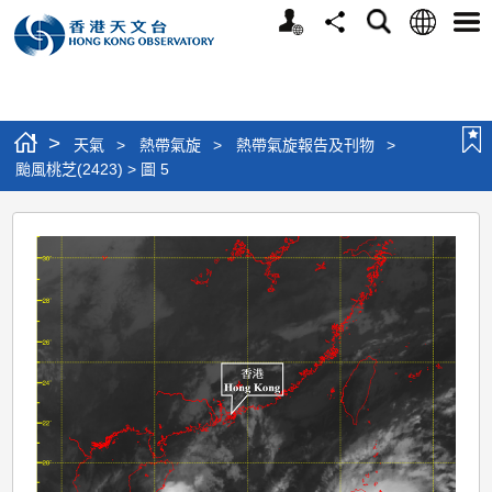
個
語
搜
分
選
人
言
尋
享
單
版
網
站
>
天氣
>
熱帶氣旋
>
熱帶氣旋報告及刊物
>
颱風桃芝(2423) > 圖 5
颱
風
桃
芝
(2423)
>
圖
5