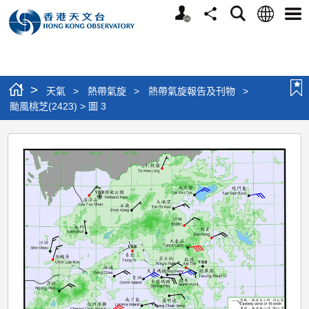
個
語
搜
分
選
人
言
尋
享
單
版
網
站
>
天氣
>
熱帶氣旋
>
熱帶氣旋報告及刊物
>
颱風桃芝(2423) > 圖 3
颱
風
桃
芝
(2423)
>
圖
3