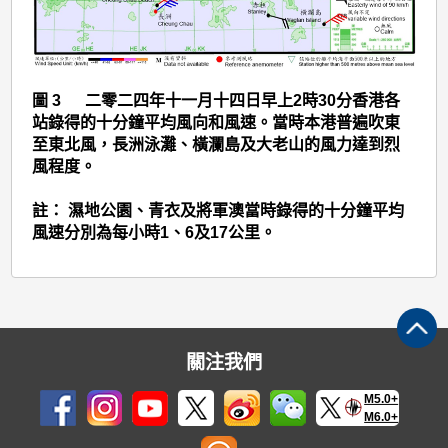
圖 3 二零二四年十一月十四日早上2時30分香港各
站錄得的十分鐘平均風向和風速。當時本港普遍吹東
至東北風，長洲泳灘、橫瀾島及大老山的風力達到烈
風程度。
註： 濕地公園、青衣及將軍澳當時錄得的十分鐘平均
風速分別為每小時1、6及17公里。
關注我們
M5.0+
M6.0+