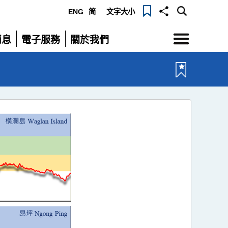
ENG
简
文字大小
選
消息
電子服務
關於我們
單
展
展
開
開