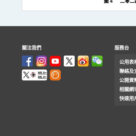
圖 4 二零
關注我們
服務台
公用表
聯絡及
M5.0+
M6.0+
公開資
相關網
快速用