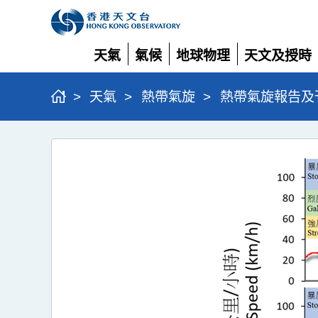
天氣
氣候
地球物理
天文及授時
展
展
展
展
開
開
開
開
>
天氣
>
熱帶氣旋
>
熱帶氣旋報告及
颱
風
桃
芝
(2423)
>
圖
4