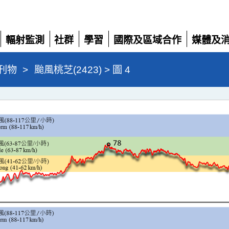
輻射監測
社群
學習
國際及區域合作
媒體及
展
展
展
展
展
開
開
開
開
開
刊物
>
颱風桃芝(2423) > 圖 4