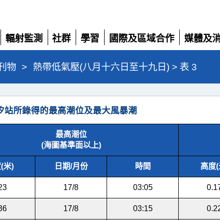
輻射監測
社群
學習
國際及區域合作
媒體及
展
展
展
展
展
開
開
開
開
開
刊物
>
熱帶低氣壓(八月十六日至十九日) > 表 3
汐站所錄得的最高潮位及最大風暴潮
最高潮位
(海圖基準面以上)
(米)
日期/月份
時間
高度(
23
17/8
03:05
0.1
36
17/8
03:15
0.2