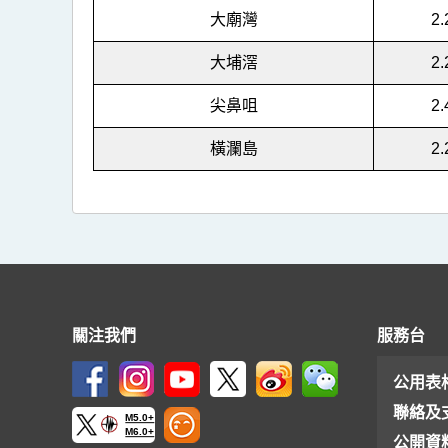
六
大廟灣
2.
日
大埔滘
2.
至
十
尖鼻咀
2.
九
橫瀾島
2.
日)
>
表
3
關注我們
服務台
公用表
聯絡及
M5.0+
M6.0+
公開資