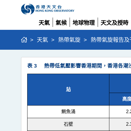
天氣
氣候
地球物理
天文及授時
展
展
展
展
開
開
開
開
>
天氣
>
熱帶氣旋
>
熱帶氣旋報告及
熱
表 3 熱帶低氣壓影響香港期間，香港各潮
帶
低
氣
站
壓
高度
(八
鰂魚涌
2.
月
十
石壁
2.