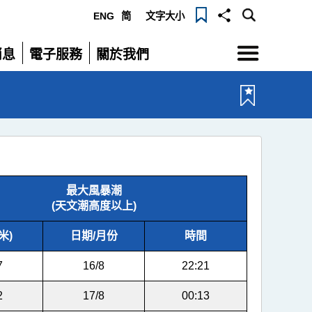
ENG
简
文字大小
選
消息
電子服務
關於我們
單
展
展
開
開
最大風暴潮
(天文潮高度以上)
米)
日期/月份
時間
7
16/8
22:21
2
17/8
00:13