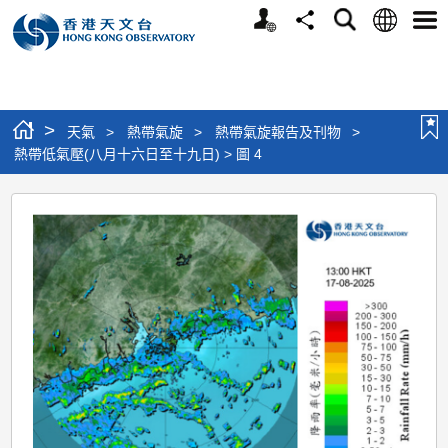
個
語
搜
分
選
人
言
尋
享
單
版
網
站
>
天氣
>
熱帶氣旋
>
熱帶氣旋報告及刊物
>
熱帶低氣壓(八月十六日至十九日) > 圖 4
熱
帶
低
氣
壓
(八
月
十