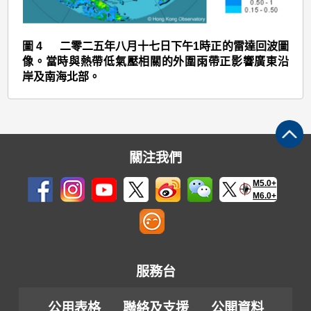
六
日
至
圖 4 二零二五年八月十七日下午1時正的雷達回波圖
像。當時與熱帶低氣壓相關的外圍雨帶正影響廣東沿
十
岸及南海北部。
九
日)
>
圖
關注我們
4
M5.0+
M6.0+
服務台
公用表格
聯絡及支援
公開資料