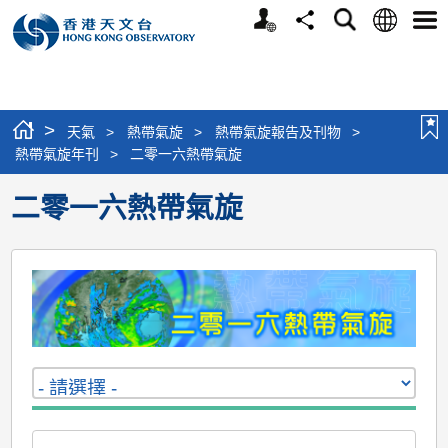
個
語
搜
分
選
人
言
尋
享
單
版
網
站
>
天氣
>
熱帶氣旋
>
熱帶氣旋報告及刊物
>
熱帶氣旋年刊
>
二零一六熱帶氣旋
二零一六熱帶氣旋