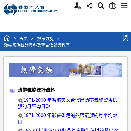
個
語
搜
分
選
人
言
尋
享
單
版
網
站
>
天氣
>
熱帶氣旋
>
熱帶氣旋統計資料及警告信號資料庫
熱
帶
氣
旋
熱帶氣旋統計資料
統
1971-2000 年香港天文台發出熱帶氣旋警告信
計
號的月平均日數
資
1971-2000 年影響香港的熱帶氣旋的月平均數
料
目
1956年以來每年各熱帶氣旋警告信號的發出次