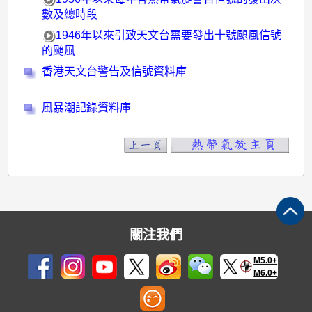
及
數及總時段
警
1946年以來引致天文台需要發出十號颶風信號
告
的颱風
信
香港天文台警告及信號資料庫
號
資
風暴潮記錄資料庫
料
庫
關注我們
M5.0+
M6.0+