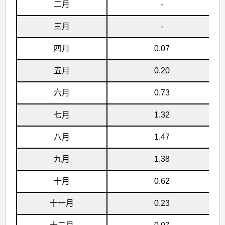
二月
-
公
里
三月
-
範
四月
0.07
圍
五月
0.20
內
的
六月
0.73
熱
七月
1.32
帶
氣
八月
1.47
旋
九月
1.38
(包
括
十月
0.62
熱
十一月
0.23
帶