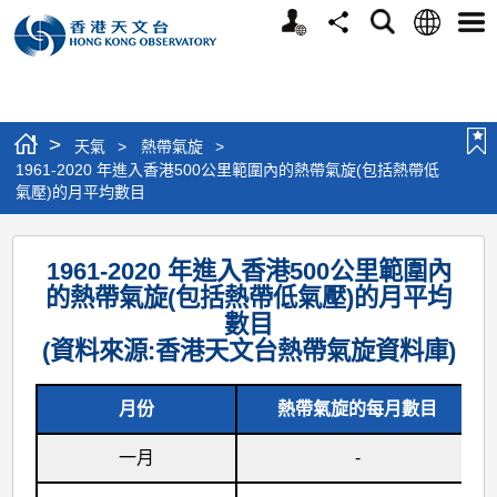
個
語
搜
分
選
人
言
尋
享
單
版
網
站
>
天氣
>
熱帶氣旋
>
1961-2020 年進入香港500公里範圍內的熱帶氣旋(包括熱帶低
氣壓)的月平均數目
1961-
1961-2020 年進入香港500公里範圍內
2020
的熱帶氣旋(包括熱帶低氣壓)的月平均
年
數目
進
(資料來源:香港天文台熱帶氣旋資料庫)
入
月份
熱帶氣旋的每月數目
香
港
一月
-
500