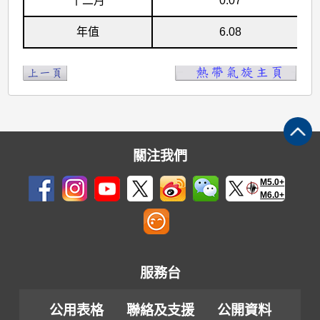
十二月
0.07
低
氣
年值
6.08
壓)
的
月
平
均
關注我們
數
目
M5.0+
M6.0+
服務台
公用表格
聯絡及支援
公開資料