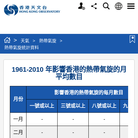
個
語
搜
分
選
人
言
尋
享
單
版
網
站
>
天氣
>
熱帶氣旋
>
熱帶氣旋統計資料
熱
1961-2010 年影響香港的熱帶氣旋的月
帶
平均數目
氣
旋
影響香港的熱帶氣旋的每月數目
月份
統
一號或以上
三號或以上
八號或以上
九號或
計
資
一月
-
-
-
-
料
二月
-
-
-
-