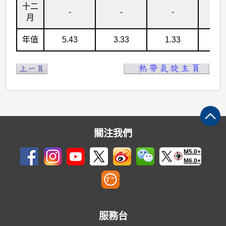
十二
-
-
-
-
月
年值
5.43
3.33
1.33
0.
關注我們
M5.0+
M6.0+
服務台