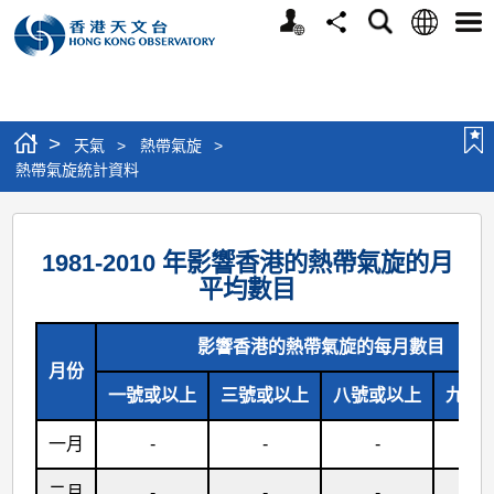
個
語
搜
分
選
人
言
尋
享
單
版
網
站
>
天氣
>
熱帶氣旋
>
熱帶氣旋統計資料
熱
帶
1981-2010 年影響香港的熱帶氣旋的月
平均數目
氣
旋
影響香港的熱帶氣旋的每月數目
統
月份
計
一號或以上
三號或以上
八號或以上
九號
資
一月
-
-
-
-
料
二月
-
-
-
-