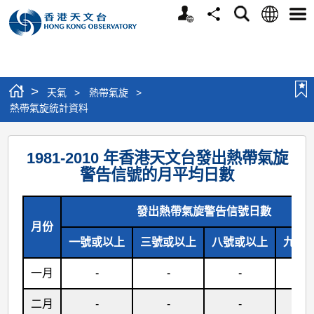
個
語
搜
分
選
人
言
尋
享
單
版
網
站
>
天氣
>
熱帶氣旋
>
熱帶氣旋統計資料
熱
1981-2010 年香港天文台發出熱帶氣旋
帶
警告信號的月平均日數
氣
旋
發出熱帶氣旋警告信號日數
統
月份
一號或以上
三號或以上
八號或以上
九號
計
資
一月
-
-
-
-
料
二月
-
-
-
-