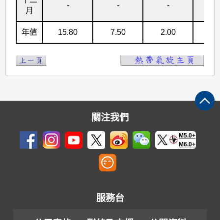
-
-
-
-
月
年值
15.80
7.50
2.00
0.
關注我們
M5.0+
M6.0+
服務台