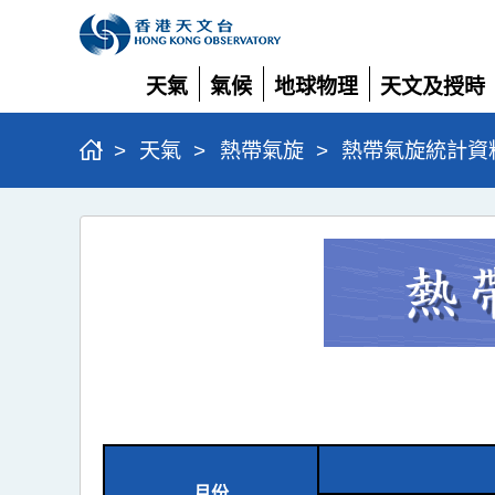
天氣
氣候
地球物理
天文及授時
展
展
展
展
開
開
開
開
>
天氣
>
熱帶氣旋
>
熱帶氣旋統計資
熱
帶
氣
旋
統
計
資
料
月份