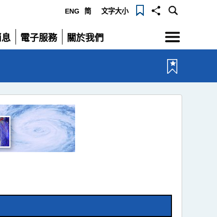
ENG
简
文字大小
選
消息
電子服務
關於我們
單
展
展
開
開