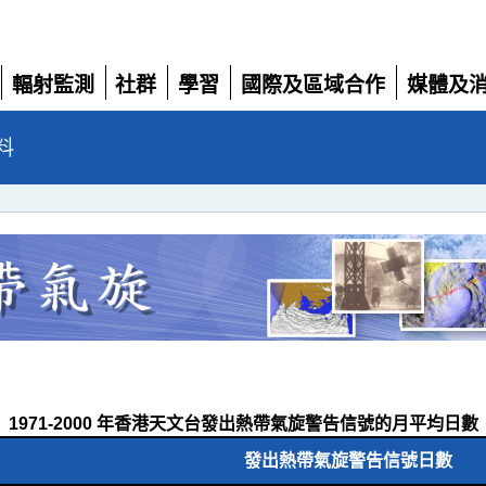
輻射監測
社群
學習
國際及區域合作
媒體及
展
展
展
展
展
開
開
開
開
開
料
1971-2000 年香港天文台發出熱帶氣旋警告信號的月平均日數
發出熱帶氣旋警告信號日數