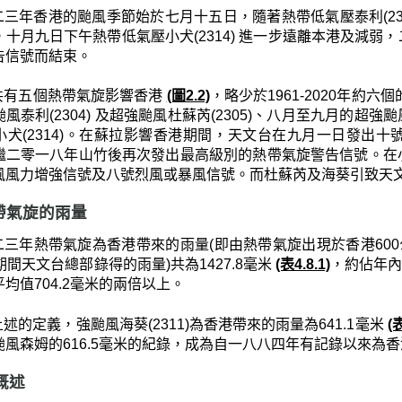
二三年香港的颱風季節始於七月十五日，隨著熱帶低氣壓泰利(23
。十月九日下午熱帶低氣壓小犬(2314) 進一步遠離本港及減
告信號而結束。
共有五個熱帶氣旋影響香港
(圖2.2)
，略少於1961-2020年約
風泰利(2304) 及超強颱風杜蘇芮(2305)、八月至九月的超強颱風
小犬(2314)。在蘇拉影響香港期間，天文台在九月一日發出
繼二零一八年山竹後再次發出最高級別的熱帶氣旋警告信號。在
風風力增強信號及八號烈風或暴風信號。而杜蘇芮及海葵引致天
 熱帶氣旋的雨量
二三年熱帶氣旋為香港帶來的雨量(即由熱帶氣旋出現於香港600
期間天文台總部錄得的雨量)共為1427.8毫米
(表4.8.1)
，約佔年內總
均值704.2毫米的兩倍以上。
述的定義，強颱風海葵(2311)為香港帶來的雨量為641.1毫米
(表
颱風森姆的616.5毫米的紀錄，成為自一八八四年有記錄以來為
月概述