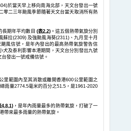
04)於當天早上移向南海北部，天文台發出一號
弱，二零二三年颱風季節隨著天文台當天取消所有熱
六個的長期年平均數目
(表2.2)
。這五個熱帶氣旋分別
蘇拉(2309) 及強颱風海葵(2311)、九月至十月
十號颶風信號，是年內發出的最高熱帶氣旋警告信
小犬及泰利影響本港期間，天文台分別發出九號
文台發出一號戒備信號。
公里範圍內至其消散或離開香港600公里範圍之
雨量2774.5毫米的百分之51.5，是1961-2020
4.8.1)
，是年內雨量最多的熱帶氣旋，打破了一
香港帶來最多雨量的熱帶氣旋。