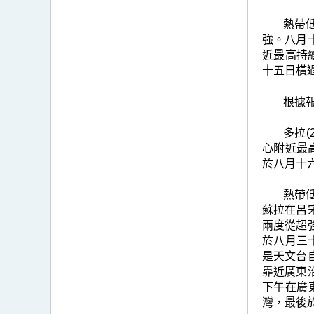
熱帶
強。八月
近最高持
十五日橫
根據
多拉
心附近最
於八月十
熱帶
蘇拉在呂
兩度從超
於八月三
是天文台
靠近廣東
下午在廣
灣，最後