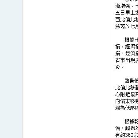
漸增強。
五日早上
西北偏北
蘇芮於七
根據
損，經濟損
損，經濟
省市出現廣
災。
熱帶低
北偏北移
心附近最
向偏東移
弱為低壓
根據
傷，超過
有約360