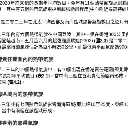
1-2020年約30個的長期年平均數目。全年有11個熱帶氣旋達到颱風
目，其中有五個熱帶氣旋更達到超強颱風程度(中心附近最高持續風
是二零二三年在北太平洋西部及南海區域熱帶氣旋數目之逐月
二三年內有六個熱帶氣旋在中國登陸，其中一個在香港300公
登陸越南。五月至六月的超強颱風瑪娃(2302)
(圖2.3)
是二零二
近最高持續風速估計為每小時250公里，而最低海平面氣壓為90
 香港責任範圍內的熱帶氣旋
二三年的19個熱帶氣旋中，有10個出現在香港責任範圍(即北緯10至3
個的長期年平均數目
(表2.1)
，當中有三個在香港責任範圍內形成。
警告
(表4.2)
。
 南海區域內的熱帶氣旋
三年共有七個熱帶氣旋影響南海區域(即北緯10至25度、東經105至
，當中有兩個在該區域形成。
 影響香港的熱帶氣旋