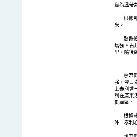
變為溫帶
根據
米。
熱帶
增強。古
里。隨後
熱帶
強。翌日
上泰利進
利在廣東
低壓區。
根據
外，泰利
熱帶低