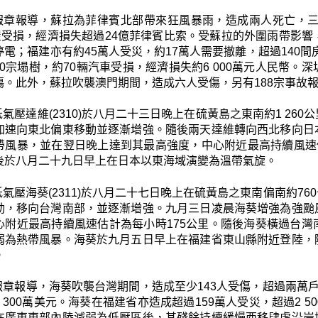
報章報導，蘇拉為菲律賓北部帶來狂風暴雨，造成兩人死亡，三
屋受損，經濟損失超過24億菲律賓比索。受蘇拉的外圍雨帶影響，
電；福建亦有約45萬人受災，約17萬人需要撤離，超過140間
000宗塌樹，約70輛汽車受損，經濟損失約6 000萬元人民
傷。此外，蘇拉吹襲澳門期間，造成六人受傷，另有188宗事故報
氣壓達維(2310)於八月二十三日晚上在硫黃島之東南約1 2
加速向東北偏東移動並逐漸增強。隨後兩天達維轉向西北移向日
帶風暴，並在翌日晚上達到其最高強度，中心附近最高持續風速
後於八月二十九日早上在日本以東海域演變為溫帶氣旋。
低氣壓海葵(2311)於八月二十七日晚上在硫黃島之東南偏南約7
動，移向台灣南部，並逐漸增強。九月三日凌晨海葵增強為強颱
心附近最高持續風速估計為每小時175公里。隨後海葵橫過台
弱為熱帶風暴。海葵於九月五日早上在福建省東山縣附近登陸，
。
報章報導，海葵吹襲台灣期間，造成至少143人受傷，超過兩萬戶停
 300萬美元。海葵在福建省亦造成超過159萬人受災，超過2 
在廣東東部內陸減弱為低壓區後，其殘餘持續緩慢西移肆虐沿岸