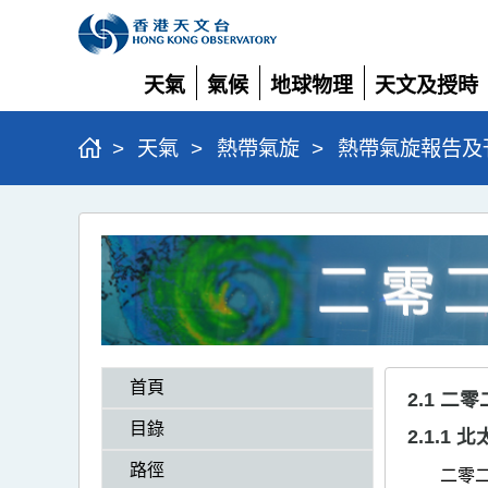
天氣
氣候
地球物理
天文及授時
展
展
展
展
開
開
開
開
>
天氣
>
熱帶氣旋
>
熱帶氣旋報告及
二
零
二
三
熱
首頁
帶
2.1 
氣
目錄
2.1.1
旋
路徑
二零二