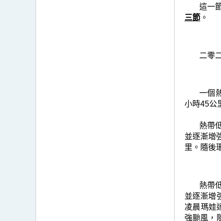
這一
三節
。
二零
一個
小時45
熱帶低
並逐漸增
里。隨後
熱帶低
並逐漸增
凌晨瑪娃
強颱風，