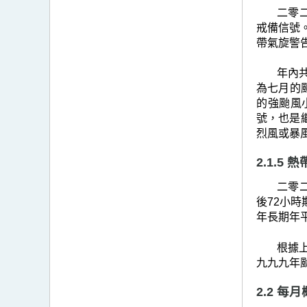
二零
戒備信號
帶氣旋警
年內
為七月的颱
的強颱風
號，也是
烈風或暴
2.1.5
二零
後72小時
年長期年平
根據上
九九九年
2.2 每