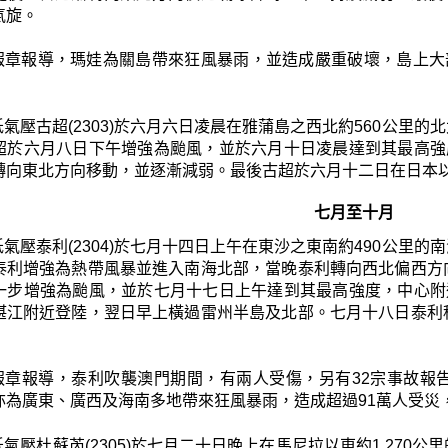
氣旋。
報章報導，瑪娃為關島帶來狂風暴雨，並造成嚴重破壞，島上大
低氣壓古超(2303)於六月六日凌晨在雅蒲島之西北約560公里
超於六月八日下午增強為颱風，並於六月十日凌晨達到其最高強
轉向東北方向移動，並逐漸減弱。最後古超於六月十二日在日本
七月至十月
低氣壓泰利(2304)於七月十四日上午在東沙之東南約490公里
泰利增強為熱帶風暴並進入南海北部，當晚泰利轉向西北偏西方
一步增強為颱風，並於七月十七日上午達到其最高強度，中心附
湛江附近登陸，翌日早上橫過雷州半島及北部。七月十八日泰利
報章報導，泰利吹襲澳門期間，有兩人受傷，另有32宗事故報
亦為廣東、廣西及海南多地帶來狂風暴雨，造成超過91萬人受災
氣壓杜蘇芮(2305)於七月二十日晚上在馬尼拉以東約1 27