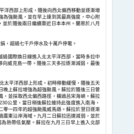
北太平洋西部上形成，隨後向西北偏西移動並逐漸增
強為強颱風，並在早上達到其最高強度，中心附
風，並於隨後兩日繼續靠近日本本州。蘭恩於八月
受損，超過七千戶停水及十萬戶停電。
度越過國際換日線進入北太平洋西部，當時多拉中
，移向威克島一帶。隨後三天多拉逐漸減弱，最後
里的北太平洋西部上形成，初時移動緩慢，隨後五天
日晚上蘇拉增強為超強颱風。蘇拉於隨後三日曾
風，並採取西北偏西路徑，橫過呂宋海峽。蘇拉
230公里，當日稍後蘇拉維持此強度進入南海，
二零一四年的超強颱風威馬遜。蘇拉於翌日逐漸
過廣東沿岸海域。九月二日蘇拉迅速減弱，並於
弱為熱帶低氣壓。蘇拉在九月三日早上進入北部