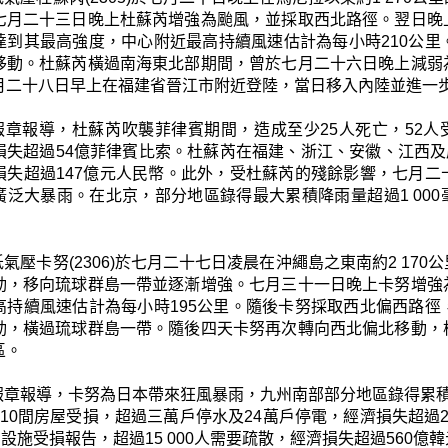
七月二十三日晚上杜蘇芮增強為颱風，並採取西北路徑。翌日晚
達到其最高強度，中心附近最高持續風速估計為每小時210公
移動。杜蘇芮橫過南海東北部期間，曾於七月二十六日晚上減弱
月二十八日早上在福建省晉江市附近登陸，當日移入內陸並進一
報章報導，杜蘇芮吹襲菲律賓期間，造成至少25人死亡，52人受傷
失超過54億菲律賓比索。杜蘇芮在福建、浙江、安徽、江西及廣東
損失超過147億元人民幣。此外，受杜蘇芮的殘餘影響，七月
泛大暴雨。在北京，部分地區錄得最大累積降雨量超過1 000毫
氣壓卡努(2306)於七月二十七日凌晨在沖繩島之東南約2 1
動，移向琉球群島一帶並逐漸增強。七月三十一日晚上卡努增強
高持續風速估計為每小時195公里。隨後卡努採取西北偏西路
動，橫過琉球群島一帶。隨後四天卡努再次轉向西北偏北移動，
區。
報章報導，卡努為日本帶來狂風暴雨，九州南部部分地區錄得累積降
210間房屋受損，超過三萬戶停水及24萬戶停電，經濟損失超過
宗設施受損報告，超過15 000人需要疏散，經濟損失超過560億