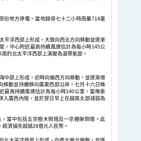
部份地方停電。當地錄得七十二小時雨量714毫
的北太平洋西部上形成，大致向西北方向移動並逐漸
度，中心附近最高持續風速估計為每小時145公
以南的北太平洋西部上演變為溫帶氣旋。
的南海中部上形成，初時向偏西方向移動，並逐漸增
向移動並持續移向廣東西部沿岸。七月十六日晚
近最高持續風速估計為每小時140公里，當晚泰
移入廣西內陸，並於翌日早上在越南北部減弱為
告，當中包括五宗樹木倒塌及一宗棚架倒塌。此
，經濟損失超過26億元人民幣。
0公里的北太平洋西部上形成，向西北偏北移動，並逐