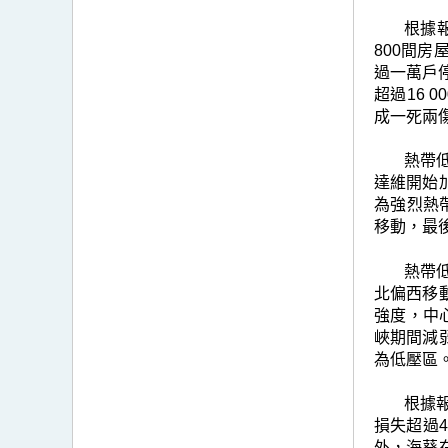
根據
800間房
過一萬戶停
超過16 
成一死兩
熱帶低
達維開始
為強烈熱
移動，最
熱帶
北偏西移
強度，中
峽期間減
為低壓區
根據
損失超過4
外，海葵