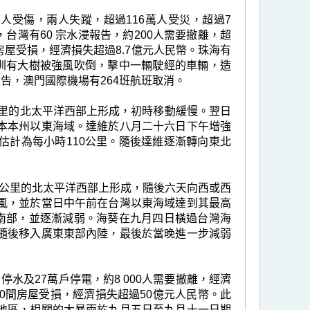
人受傷，兩人失蹤，超過116萬人受災，超過7
台灣有60 宗水浸報告，約200人需要撤離，超
房屋受損，經濟損失超過8.7億元人民幣。珠海有
幣。深圳有大樹被強風吹倒，擊中一輛駛經的車輛，造
告，澳門國際機場有264班航班取消。
60公里的北太平洋西部上形成，初時移動緩慢。翌日
本本州以東海域。達維於八月二十六日下午增強
估計為每小時110公里。隨後達維逐漸轉向東北
60公里的北太平洋西部上形成，隨後六天向西或西
風，並於當日中午前在台灣以東海域達到其最高
灣南部，並逐漸減弱。海葵在九月四日橫過台灣海
隨後移入廣東東部內陸，最後於當晚進一步減弱
水及27萬戶停電，約8 000人需要撤離，經濟
500間房屋受損，經濟損失超過50億元人民幣。此
地區，相關的大暴雨於九月五日至九月十一日期