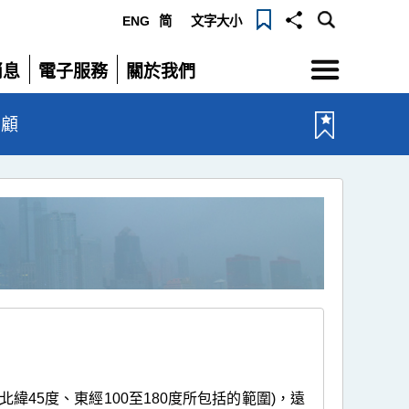
ENG
简
文字大小
選
消息
電子服務
關於我們
單
展
展
開
開
回顧
緯45度、東經100至180度所包括的範圍)，遠