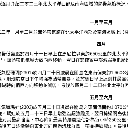
節逐月介紹二零二三年北太平洋西部及南海區域的熱帶氣旋概況
一月至三月
二三年一月至三月並無熱帶氣旋在北太平洋西部及南海區域上形
四月
熱帶低氣壓於四月十一日早上在馬尼拉以東約650公里的北太
公里。該熱帶低氣壓大致向西移動，翌日在菲律賓中部減弱為低壓
氣壓珊瑚(2301)於四月二十日凌晨在關島之東南偏東約1 6
強。珊瑚於當日下午增強為熱帶風暴，並於翌日早上達到其最高
珊瑚轉向偏西方向移動並減弱，最後於四月二十二日在北太平洋
五月至六月
氣壓瑪娃(2302)於五月二十日凌晨在關島之東南偏南約1 0
強。瑪娃於五月二十三日早上增強為超強颱風，翌日掠過關島後
達到其最高強度，中心附近最高持續風速估計為每小時250公
隨後五日逐漸轉向東北方向橫過琉球群島一帶並持續減弱。最後