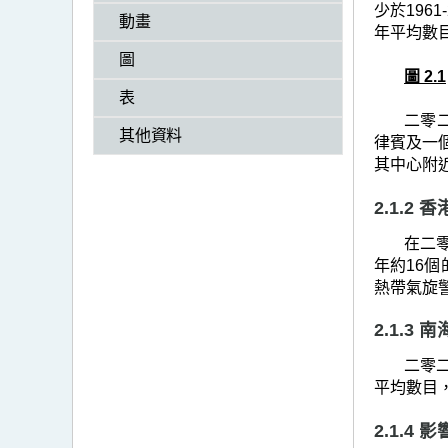
>
少於196
動畫
年平均數
二
圖
零
圖 2.1
二
表
二零
三
其他資料
律賓及一個
年
其中心附
的
2.1.2
熱
在二零
帶
年約16
氣
熱帶氣旋
旋
2.1.3
回
二零二
顧
平均數目
2.1.4