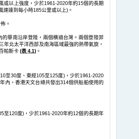
或以上強度，少於1961-2020年約15個的長期
速達到每小時185公里或以上)。
分佈。
里內的華南沿岸登陸，兩個横過台灣。兩個登陸菲
三年北太平洋西部及南海區域最強的熱帶氣旋，
0百帕斯卡
(表 4.1)
。
0度、東經105至125度)，少於1961-2020
年內，香港天文台總共發出314個供船舶使用的
120度)，少於1961-2020年約12個的長期年