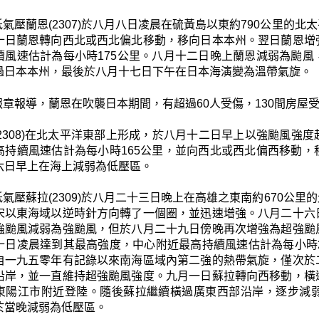
低氣壓蘭恩(2307)於八月八日凌晨在硫黃島以東約790公里的
十日蘭恩轉向西北或西北偏北移動，移向日本本州。翌日蘭恩增
續風速估計為每小時175公里。八月十二日晚上蘭恩減弱為颱
過日本本州，最後於八月十七日下午在日本海演變為溫帶氣旋。
報章報導，蘭恩在吹襲日本期間，有超過60人受傷，130間房屋
(2308)在北太平洋東部上形成，於八月十二日早上以強颱風強
高持續風速估計為每小時165公里，並向西北或西北偏西移動
六日早上在海上減弱為低壓區。
低氣壓蘇拉(2309)於八月二十三日晚上在高雄之東南約670公
宋以東海域以逆時針方向轉了一個圈，並迅速增強。八月二十六
強颱風減弱為強颱風，但於八月二十九日傍晚再次增強為超強颱
十日凌晨達到其最高強度，中心附近最高持續風速估計為每小時
自一九五零年有記錄以來南海區域內第二強的熱帶氣旋，僅次於
沿岸，並一直維持超強颱風強度。九月一日蘇拉轉向西移動，橫
東陽江市附近登陸。隨後蘇拉繼續橫過廣東西部沿岸，逐步減
於當晚減弱為低壓區。