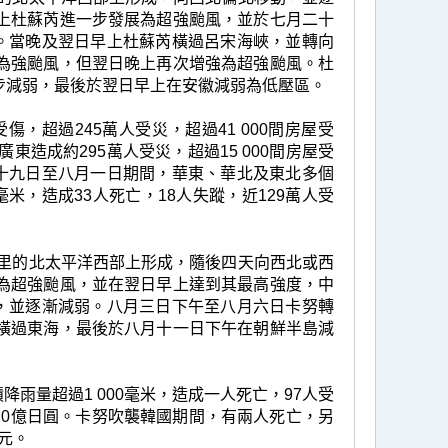
上杜蘇芮進一步發展為超強颱風，並於七月二十
里。當晚及翌日早上杜蘇芮橫過呂宋海峽，並轉向
為強颱風，但翌日晚上再次增強為超強颱風。杜
步減弱，最後於翌日早上在安徽減弱為低壓區。
，超過245萬人受災，超過41 000間房屋受
造成約295萬人受災，超過15 000間房屋受
二十九日至八月一日期間，華東、華北及東北多個
米，造成33人死亡，18人失蹤，近129萬人受
70公里的北太平洋西部上形成，隨後四天向西北或西
為超強颱風，並在翌日早上達到其最高強度，中
徑，並逐漸減弱。八月三日下午至八月六日卡努轉
橫過東海，最後於八月十一日下午在朝鮮半島減
雨量超過1 000毫米，造成一人死亡，97人受
20億日圓。卡努吹襲韓國期間，有兩人死亡，另
韓元。