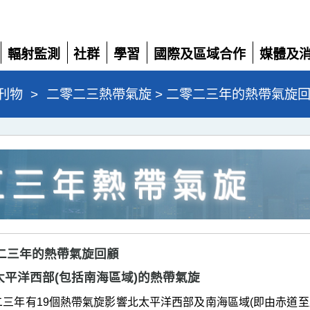
輻射監測
社群
學習
國際及區域合作
媒體及
展
展
展
展
展
開
開
開
開
開
刊物
>
二零二三熱帶氣旋 > 二零二三年的熱帶氣旋
二零二三年的熱帶氣旋回顧
 北太平洋西部(包括南海區域)的熱帶氣旋
三年有19個熱帶氣旋影響北太平洋西部及南海區域(即由赤道至北