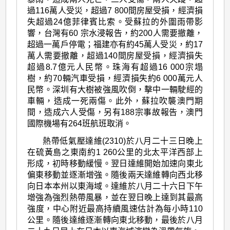
過116萬人受災，超過7 800間房屋受損，經濟損
失超過24億菲律賓比索。受蘇拉的外圍雨帶影
響，台灣有60 宗水浸報告，約200人需要撤離，
超過一萬戶停電；福建亦有約45萬人受災，約17
萬人需要撤離，超過140間房屋受損，經濟損失
超過8.7億元人民幣。珠海有超過16 000宗塌
樹，約70輛汽車受損，經濟損失約6 000萬元人
民幣。深圳有大樹被強風吹倒，擊中一輛駛經的
車輛，造成一死兩傷。此外，蘇拉吹襲澳門期
間，造成六人受傷，另有188宗事故報告，澳門
國際機場有264班航班取消。
熱帶低氣壓達維(2310)於八月二十三日晚上
在硫黃島之東南約1 260公里的北太平洋西部上
形成，初時移動緩慢。翌日達維開始加速向東北
偏東移動並逐漸增強。隨後兩天達維轉向西北移
向日本本州以東海域。達維於八月二十六日下午
增強為強烈熱帶風暴，並在翌日晚上達到其最高
強度，中心附近最高持續風速估計為每小時110
公里。隨後達維逐漸轉向東北移動，最後於八月