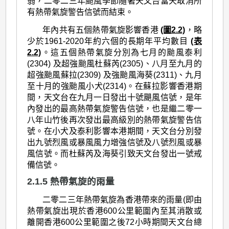
弱，二零二三年颱風季節隨著天文台當天取消所
有熱帶氣旋警告信號而結束。
年內共有五個熱帶氣旋影響香港
(圖2.2)
，略
少於1961-2020年約六個的長期年平均數目
(表
2.2)
。這五個熱帶氣旋分別為七月的颱風泰利
(2304) 及超強颱風杜蘇芮(2305)、八月至九月的
超強颱風蘇拉(2309) 及強颱風海葵(2311)、九月
至十月的強颱風小犬(2314)。在蘇拉影響香港期
間，天文台在九月一日發出十號颶風信號，是年
內發出的最高熱帶氣旋警告信號，也是繼二零一
八年山竹後再次發出最高級別的熱帶氣旋警告信
號。在小犬及泰利影響本港期間，天文台分別發
出九號烈風或暴風風力增強信號及八號烈風或暴
風信號。而杜蘇芮及海葵引致天文台發出一號戒
備信號。
2.1.5 熱帶氣旋的雨量
二零二三年熱帶氣旋為香港帶來的雨量(即由
熱帶氣旋出現於香港600公里範圍內至其消散或
離開香港600公里範圍之後72小時期間天文台總