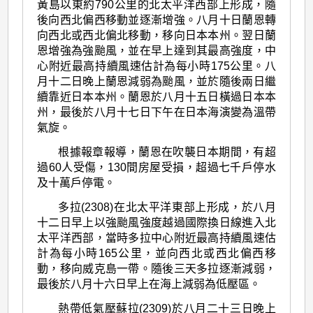
黃島以東約790公里的北太平洋西部上形成，隨
後向西北偏西移動並逐漸增強。八月十日蘭恩轉
向西北或西北偏北移動，移向日本本州。翌日蘭
恩增強為強颱風，並在早上達到其最高強度，中
心附近最高持續風速估計為每小時175公里。八
月十二日晚上蘭恩減弱為颱風，並於隨後兩日繼
續靠近日本本州。蘭恩於八月十五日橫過日本本
州，最後於八月十七日下午在日本海演變為溫帶
氣旋。
根據報章報導，蘭恩在吹襲日本期間，有超
過60人受傷，130間房屋受損，超過七千戶停水
及十萬戶停電。
多拉(2308)在北太平洋東部上形成，於八月
十二日早上以強颱風強度越過國際換日線進入北
太平洋西部，當時多拉中心附近最高持續風速估
計為每小時165公里，並向西北或西北偏西移
動，移向威克島一帶。隨後三天多拉逐漸減弱，
最後於八月十六日早上在海上減弱為低壓區。
熱帶低氣壓蘇拉(2309)於八月二十三日晚上