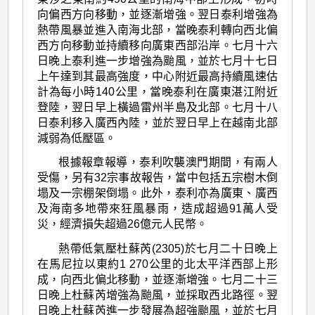
向偏西方向移動，並逐漸增強。翌日泰利增強為
熱帶風暴並進入南海北部，當晚泰利轉向西北偏
西方向移動並持續移向廣東西部沿岸。七月十六
日晚上泰利進一步增強為颱風，並於七月十七日
上午達到其最高強度，中心附近最高持續風速估
計為每小時140公里，當晚泰利在廣東湛江附近
登陸，翌日早上橫過雷州半島及北部。七月十八
日泰利移入廣西內陸，並於翌日早上在越南北部
減弱為低壓區。
根據報章報導，泰利吹襲澳門期間，有兩人
受傷，另有32宗事故報告，當中包括五宗樹木倒
塌及一宗棚架倒塌。此外，泰利亦為廣東、廣西
及海南多地帶來狂風暴雨，造成超過91萬人受
災，經濟損失超過26億元人民幣。
熱帶低氣壓杜蘇芮(2305)於七月二十日晚上
在馬尼拉以東約1 270公里的北太平洋西部上形
成，向西北偏北移動，並逐漸增強。七月二十三
日晚上杜蘇芮增強為颱風，並採取西北路徑。翌
日晚上杜蘇芮進一步發展為超強颱風，並於七月