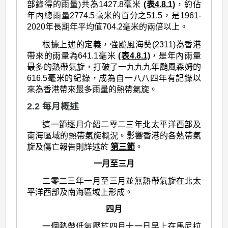
部錄得的雨量)共為1427.8毫米
(表4.8.1)
，約佔
年內總雨量2774.5毫米的百分之51.5，是1961-
2020年長期年平均值704.2毫米的兩倍以上。
根據上述的定義，強颱風海葵(2311)為香港
帶來的雨量為641.1毫米
(表4.8.1)
，是年內雨量
最多的熱帶氣旋，打破了一九九九年颱風森姆的
616.5毫米的紀錄，成為自一八八四年有記錄以
來為香港帶來最多雨量的熱帶氣旋。
2.2 每月概述
這一節逐月介紹二零二三年北太平洋西部及
南海區域的熱帶氣旋概況。影響香港的各熱帶氣
旋及傷亡報告則詳述於
第三節
。
一月至三月
二零二三年一月至三月並無熱帶氣旋在北太
平洋西部及南海區域上形成。
四月
一個熱帶低氣壓於四月十一日早上在馬尼拉