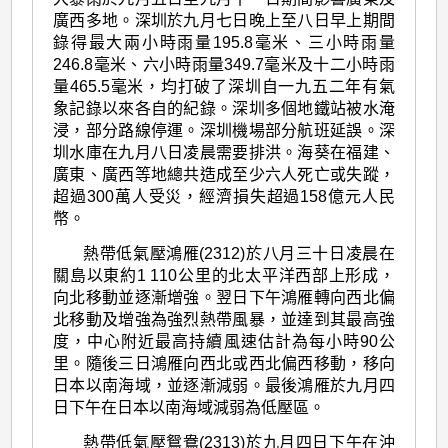
廣西多地。深圳於九月七日晚上至八日早上期間
錄得最大兩小時雨量195.8毫米、三小時雨量
246.8毫米、六小時雨量349.7毫米及十二小時雨
量465.5毫米，均打破了深圳自一九五二年有氣
象記錄以來各自的紀錄。深圳多個地鐵站被水淹
浸，部分路線停運。深圳機場部分航班延誤。深
圳水庫在九月八日凌晨需要排洪。海葵在福建、
廣東、廣西等地總共造成至少六人死亡或失蹤，
超過300萬人受災，經濟損失超過158億元人民
幣。
熱帶低氣壓鴻雁(2312)於八月三十日凌晨在
關島以東約1 110公里的北太平洋西部上形成，
向北移動並逐漸增強。翌日下午鴻雁轉向西北偏
北移動及增強為強烈熱帶風暴，並達到其最高強
度，中心附近最高持續風速估計為每小時90公
里。隨後三日鴻雁向西北或西北偏西移動，移向
日本以南海域，並逐漸減弱。最後鴻雁於九月四
日下午在日本以南海域減弱為低壓區。
熱帶低氣壓鴛鴦(2313)於九月四日下午在沖