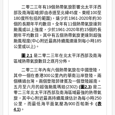
>
二零二三年有19個熱帶氣旋影響北太平洋西
二
部及南海區域(即由赤道至北緯45度、東經100至
零
180度所包括的範圍)，遠少於1961-2020年約30
二
個的長期年平均數目。全年有11個熱帶氣旋達到
颱風或以上強度，少於1961-2020年約15個的長
三
期年平均數目，其中有五個熱帶氣旋更達到超強
年
颱風程度(中心附近最高持續風速達到每小時185
公里或以上)。
的
圖 2.1
是二零二三年在北太平洋西部及南海
熱
區域熱帶氣旋數目之逐月分佈。
帶
二零二三年內有六個熱帶氣旋在中國登陸，
氣
其中一個在香港300公里內的華南沿岸登陸，兩
旋
個横過台灣。兩個登陸菲律賓及一個登陸越南。
五月至六月的超強颱風瑪娃(2302)
(圖2.3)
是二
回
零二三年北太平洋西部及南海區域最強的熱帶氣
顧
旋，其中心附近最高持續風速估計為每小時250
公里，而最低海平面氣壓為900百帕斯卡
(表
4.1)
。