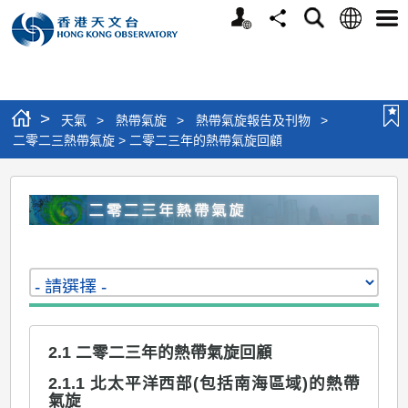
個
語
搜
分
選
人
言
尋
享
單
版
網
站
>
天氣
>
熱帶氣旋
>
熱帶氣旋報告及刊物
>
二零二三熱帶氣旋 > 二零二三年的熱帶氣旋回顧
二
零
二
三
熱
帶
2.1 二零二三年的熱帶氣旋回顧
氣
旋
2.1.1 北太平洋西部(包括南海區域)的熱帶
氣旋