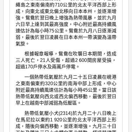
繩島之東南偏南約710公里的北太平洋西部上形
成，向東北或東北偏北移向日本本州，並逐漸增
強。鴛鴦於翌日晚上增強為熱帶風暴，並於九月
六日早上達到其最高強度，中心附近最高持續風
速估計為每小時75公里。鴛鴦於九月八日逐漸減
弱，最後於翌日凌晨在日本本州一帶演變為溫帶
氣旋。
根據報章報導，鴛鴦在吹襲日本期間，造成
三人死亡，21人受傷，超過2 600間房屋受損，
超過170戶停水及兩萬戶停電。
一個熱帶低氣壓於九月二十五日凌晨在峴港
之東南偏東約320公里的南海中部上形成，中心
附近最高持續風速估計為每小時45公里。當日該
熱帶低氣壓向西北或西北偏西移動，最後於翌日
早上在越南中部減弱為低壓區。
熱帶低氣壓小犬(2314)於九月二十八日晚上
在馬尼拉以東約1 920公里的北太平洋西部上形
成，隨後向偏西移動，並逐漸增強。九月三十日