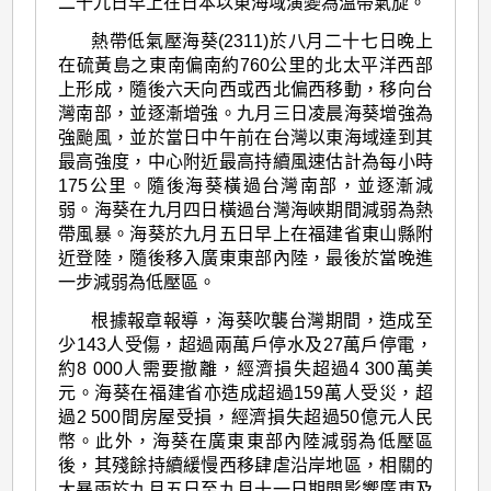
二十九日早上在日本以東海域演變為溫帶氣旋。
熱帶低氣壓海葵(2311)於八月二十七日晚上
在硫黃島之東南偏南約760公里的北太平洋西部
上形成，隨後六天向西或西北偏西移動，移向台
灣南部，並逐漸增強。九月三日凌晨海葵增強為
強颱風，並於當日中午前在台灣以東海域達到其
最高強度，中心附近最高持續風速估計為每小時
175公里。隨後海葵橫過台灣南部，並逐漸減
弱。海葵在九月四日橫過台灣海峽期間減弱為熱
帶風暴。海葵於九月五日早上在福建省東山縣附
近登陸，隨後移入廣東東部內陸，最後於當晚進
一步減弱為低壓區。
根據報章報導，海葵吹襲台灣期間，造成至
少143人受傷，超過兩萬戶停水及27萬戶停電，
約8 000人需要撤離，經濟損失超過4 300萬美
元。海葵在福建省亦造成超過159萬人受災，超
過2 500間房屋受損，經濟損失超過50億元人民
幣。此外，海葵在廣東東部內陸減弱為低壓區
後，其殘餘持續緩慢西移肆虐沿岸地區，相關的
大暴雨於九月五日至九月十一日期間影響廣東及