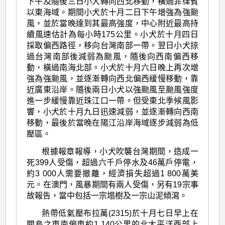
下午及隨後三日小犬轉向西北移動，橫過菲律賓
以東海域。期間小犬於十月二日下午增強為強颱
風，並於當晚達到其最高強度，中心附近最高持
續風速估計為每小時175公里。小犬於十月四日
採取偏西路徑，移向台灣南部一帶。翌日小犬掠
過台灣南部後減弱為颱風，隨後向西南偏西移
動，橫過南海北部。小犬於十月六日晚上再次增
強為強颱風，並逐漸轉向西北偏西緩慢移動，靠
近廣東沿岸。隨後兩日小犬以強颱風至颱風強度
進一步緩慢靠近珠江口一帶。但受東北季候風影
響，小犬於十月九日迅速減弱，並逐漸轉向西南
移動，最後於當晚在陽江沿岸海域逐步減弱為低
壓區。
根據報章報導，小犬吹襲台灣期間，造成一
死399人受傷，超過六千戶停水及46萬戶停電，
約3 000人需要撤離，經濟損失超過1 800萬美
元。在澳門，風暴期間有兩人受傷，另有19宗事
故報告，當中包括一宗塌樹及一宗山泥傾瀉。
熱帶低氣壓布拉萬(2315)於十月七日早上在
關島之東南偏東約1 140公里的北太平洋西部上