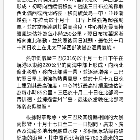
形成，初時向西緩慢移動。隨後三日布拉萬採取
西北偏西或西北路徑，移向硫黃島一帶，並逐漸
增強。布拉萬於十月十一日早上增強為超強颱
風，並於當晚達到其最高強度，中心附近最高持
續風速估計為每小時250公里。翌日布拉萬逐漸
轉向東北移動，並於隨後兩日減弱，最後於十月
十四日晚上在北太平洋西部演變為溫帶氣旋。
熱帶低氣壓三巴(2316)於十月十七日下午在
峴港以東約220公里的南海中部上形成，向西北
偏北移動，移向北部灣一帶，並逐漸增強。三巴
於翌日早上增強為熱帶風暴，並於十月十九日晚
上達到其最高強度，中心附近最高持續風速估計
為每小時85公里。三巴於十月二十日在北部灣一
帶徘徊，並掠過雷州半島，最後於當晚在北部灣
減弱為低壓區。
根據報章報導，受三巴及其殘餘相關的大暴
雨影響，十月十七日至二十一日期間，廣東、廣
西及海南多地出現嚴重水浸，多個氣象站錄得破
紀錄的雨量，其中廣西北海錄得780.3毫米的二