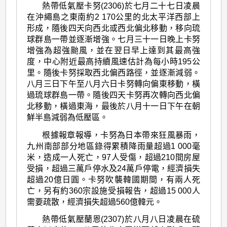
熱帶低氣壓卡努(2306)於七月二十七日凌晨
在沖繩島之東南約2 170公里的北太平洋西部上
形成，隨後四天向西北或西北偏北移動，移向琉
球群島一帶並逐漸增強。七月三十一日晚上卡努
增強為超強颱風，並在翌日早上達到其最高強
度，中心附近最高持續風速估計為每小時195公
里。隨後卡努採取西北偏西路徑，並逐漸減弱。
八月三日下午至八月六日卡努轉向偏東移動，橫
過琉球群島一帶。隨後四天卡努再次轉向西北偏
北移動，橫過東海，最後於八月十一日下午在朝
鮮半島減弱為低壓區。
根據報章報導，卡努為日本帶來狂風暴雨，
九州南部部分地區錄得累積降雨量超過1 000毫
米，造成一人死亡，97人受傷，超過210間房屋
受損，超過三萬戶停水及24萬戶停電，經濟損失
超過20億日圓。卡努吹襲韓國期間，有兩人死
亡，另有約360宗設施受損報告，超過15 000人
需要疏散，經濟損失超過560億韓元。
熱帶低氣壓蘭恩(2307)於八月八日凌晨在硫