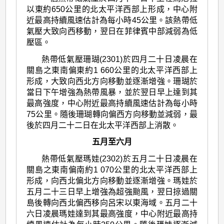
以東約650公里的北太平洋西部上形成，中心附
近最高持續風速估計為每小時45公里。該熱帶低
氣壓大致向西移動，翌日在菲律賓中部減弱為低
壓區。
熱帶低氣壓珊瑚(2301)於四月二十日凌晨在
關島之東南偏東約1 660公里的北太平洋西部上
形成，大致向西北方向移動並逐漸增強。珊瑚於
當日下午增強為熱帶風暴，並於翌日早上達到其
最高強度，中心附近最高持續風速估計為每小時
75公里。隨後珊瑚轉向偏西方向移動並減弱，最
後於四月二十二日在北太平洋西部上消散。
五月至六月
熱帶低氣壓瑪娃(2302)於五月二十日凌晨在
關島之東南偏南約1 070公里的北太平洋西部上
形成，向西北偏北方向移動並逐漸增強。瑪娃於
五月二十三日早上增強為超強颱風，翌日掠過關
島後轉向西北偏西移向呂宋以東海域。五月二十
六日凌晨瑪娃達到其最高強度，中心附近最高持