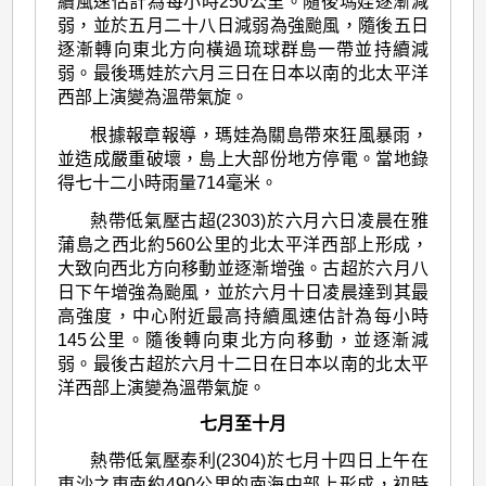
續風速估計為每小時250公里。隨後瑪娃逐漸減
弱，並於五月二十八日減弱為強颱風，隨後五日
逐漸轉向東北方向橫過琉球群島一帶並持續減
弱。最後瑪娃於六月三日在日本以南的北太平洋
西部上演變為溫帶氣旋。
根據報章報導，瑪娃為關島帶來狂風暴雨，
並造成嚴重破壞，島上大部份地方停電。當地錄
得七十二小時雨量714毫米。
熱帶低氣壓古超(2303)於六月六日凌晨在雅
蒲島之西北約560公里的北太平洋西部上形成，
大致向西北方向移動並逐漸增強。古超於六月八
日下午增強為颱風，並於六月十日凌晨達到其最
高強度，中心附近最高持續風速估計為每小時
145公里。隨後轉向東北方向移動，並逐漸減
弱。最後古超於六月十二日在日本以南的北太平
洋西部上演變為溫帶氣旋。
七月至十月
熱帶低氣壓泰利(2304)於七月十四日上午在
東沙之東南約490公里的南海中部上形成，初時