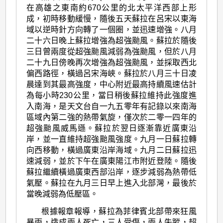
在高雄之東南約670公里的北太平洋西部上形
成，初時移動緩慢，隨後五天蘇拉在呂宋以東海
域以逆時針方向轉了一個圈，並迅速增強。八月
二十六日晚上蘇拉增強為超強颱風。蘇拉於隨後
三日曾兩度從超強颱風減弱為強颱風，但於八月
二十九日傍晚再次增強為超強颱風，並採取西北
偏西路徑，橫過呂宋海峽。蘇拉於八月三十日凌
晨達到其最高強度，中心附近最高持續風速估計
為每小時230公里，當日稍後蘇拉維持此強度進
入南海，是天文台自一九五零年有記錄以來南海
區域內第二強的熱帶氣旋，僅次於二零一四年的
超強颱風威馬遜。蘇拉於翌日逐漸靠近廣東沿
岸，並一直維持超強颱風強度。九月一日蘇拉轉
向西移動，橫過廣東沿岸海域。九月二日蘇拉迅
速減弱，並於下午在廣東陽江市附近登陸。隨後
蘇拉繼續橫過廣東西部沿岸，逐步減弱為熱帶低
氣壓。蘇拉在九月三日早上進入北部灣，最後於
當晚減弱為低壓區。
根據報章報導，蘇拉為菲律賓北部帶來狂風
暴雨，造成兩人死亡，三人受傷，兩人失蹤，超