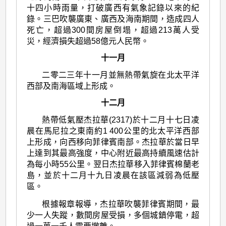
十四小時雨量，打破廣西有氣象記錄以來的紀
錄。三巴吹襲廣東、廣西及海南期間，造成四人
死亡，超過300間房屋倒塌，超過213萬人受
災，經濟損失超過58億元人民幣。
十一月
二零二三年十一月並無熱帶氣旋在北太平洋
西部及南海區域上形成。
十二月
熱帶低氣壓杰拉華(2317)於十二月十七日凌
晨在馬尼拉之東南約1 400公里的北太平洋西部
上形成，向西移向菲律賓南部。杰拉華於當日早
上達到其最高強度，中心附近最高持續風速估計
為每小時55公里。翌日杰拉華移入菲律賓棉蘭老
島，並於十二月十九日凌晨在該區減弱為低壓
區。
根據報章報導，杰拉華吹襲菲律賓期間，最
少一人失蹤，數間房屋受損，多個城鎮停電，超