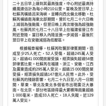
二十五日早上達到其最高強度，中心附近最高持
續風速估計為每小時210公里。當晚及翌日早上
杜蘇芮橫過呂宋海峽，並轉向西北偏北移動。杜
蘇芮橫過南海東北部期間，曾於七月二十六日晚
上減弱為強颱風，但翌日晚上再次增強為超強颱
風。杜蘇芮於七月二十八日早上在福建省晉江市
附近登陸，當日移入內陸並進一步減弱，最後於
翌日早上在安徽減弱為低壓區。
根據報章報導，杜蘇芮吹襲菲律賓期間，造
成至少25人死亡，52人受傷，超過245萬人受
災，超過41 000間房屋受損，經濟損失超過54億
菲律賓比索。杜蘇芮在福建、浙江、安徽、江西
及廣東造成約295萬人受災，超過15 000間房屋
受損，經濟損失超過147億元人民幣。此外，受
杜蘇芮的殘餘影響，七月二十九日至八月一日期
間，華東、華北及東北多個省市出現廣泛大暴
雨。在北京，部分地區錄得最大累積降雨量超過
1 000毫米，造成33人死亡，18人失蹤，近129
萬人受災。