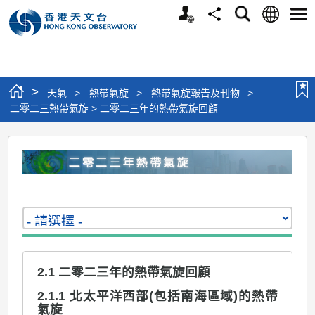
個
語
搜
分
選
人
言
尋
享
單
版
網
站
>
天氣
>
熱帶氣旋
>
熱帶氣旋報告及刊物
>
二零二三熱帶氣旋 > 二零二三年的熱帶氣旋回顧
二
零
二
三
熱
帶
2.1 二零二三年的熱帶氣旋回顧
氣
旋
2.1.1 北太平洋西部(包括南海區域)的熱帶
氣旋