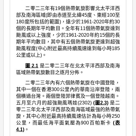
>
二零二三年有19個熱帶氣旋影響北太平洋西
二
部及南海區域(即由赤道至北緯45度、東經100至
零
180度所包括的範圍)，遠少於1961-2020年約30
二
個的長期年平均數目。全年有11個熱帶氣旋達到
颱風或以上強度，少於1961-2020年約15個的長
三
期年平均數目，其中有五個熱帶氣旋更達到超強
年
颱風程度(中心附近最高持續風速達到每小時185
公里或以上)。
的
圖 2.1
是二零二三年在北太平洋西部及南海
熱
區域熱帶氣旋數目之逐月分佈。
帶
二零二三年內有六個熱帶氣旋在中國登陸，
氣
其中一個在香港300公里內的華南沿岸登陸，兩
旋
個横過台灣。兩個登陸菲律賓及一個登陸越南。
五月至六月的超強颱風瑪娃(2302)
(圖2.3)
是二
回
零二三年北太平洋西部及南海區域最強的熱帶氣
顧
旋，其中心附近最高持續風速估計為每小時250
公里，而最低海平面氣壓為900百帕斯卡
(表
4.1)
。