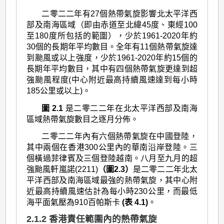
>
二零二二年有27個熱帶氣旋影響北太平洋西
二
部及南海區域（即由赤道至北緯45度、東經100
零
至180度所包括的範圍），少於1961-2020年約
二
30個的長期年平均數目。全年有11個熱帶氣旋達
到颱風或以上強度，少於1961-2020年約15個的
二
長期年平均數目，其中有四個熱帶氣旋更達到超
年
強颱風程度(中心附近最高持續風速達到每小時
185公里或以上)。
的
圖 2.1
是二零二二年在北太平洋西部及南海
熱
區域熱帶氣旋數目之逐月分佈。
帶
二零二二年內有六個熱帶氣旋在中國登陸，
氣
其中兩個在香港300公里內的華南沿岸登陸。三
旋
個橫過菲律賓及三個登陸越南。八月至九月的超
強颱風軒嵐諾(2211)
（圖2.3）
是二零二二年北太
回
平洋西部及南海區域最強的熱帶氣旋，其中心附
顧
近最高持續風速估計為每小時230公里，而最低
海平面氣壓為910百帕斯卡
(表 4.1)
。
2.1.2 香港責任範圍內的熱帶氣旋