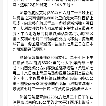
沒，造成12名船員死亡、14人失蹤。
熱帶低氣壓艾利(2204) 於六月三十日晚上在
沖繩島之東南偏南約890公里的北太平洋西部上
形成，向北移向琉球群島一帶並逐漸增強。翌日
早上艾利增強為熱帶風暴並於下午達到其最高強
度，中心附近最高持續風速估計為每小時75公
里。艾利於七月二日轉向西北方向移動，掠過琉
球群島一帶並逐漸減弱，最後於七月五日在日本
九州減弱為低壓區。
熱帶低氣壓桑達(2205)於七月二十七日下午
在硫黃島以南約830公里的北太平洋西部上形
成，向西北偏北方向移動並逐漸增強。桑達於七
月二十八日晚上發展為熱帶風暴並達到其最高強
度，中心附近最高持續風速估計為每小時65公
里。隨後兩天桑達迅速向西北偏西移動並減弱，
最後於七月三十一日晚上在黃海減弱為低壓區。
熱帶低氣壓翠絲(2206)於七月三十日下午在
沖繩島以南約510公里的北太平洋西部上形成，