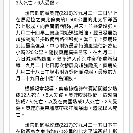
3人死亡，6人受傷。
熱帶低氣壓奧鹿(2216)於九月二十二日早上
在馬尼拉之東北偏東約1 500公里的北太平洋西
部上形成，向西南偏西移向呂宋，並逐漸增強。
九月二十四早上奧鹿開始迅速增強，翌日發展為
超強颱風並採取偏西路徑移動。當日早上奧鹿達
到其最高強度，中心附近最高持續風速估計為每
小時220公里。隨後奧鹿橫過呂宋，在九月二十
六日減弱為颱風。奧鹿進入南海中部後重新組
織，九月二十七日再次發展為超強颱風。奧鹿於
九月二十八日在峴港附近登陸並減弱，最後於九
月二十九日在中南半島消散。
根據報章報導，奧鹿掠過菲律賓期間最少造
成12人死亡，5人失蹤。奧鹿吹襲期間，於越南
造成7人死亡，以及在泰國造成1人死亡，2人受
傷。奧鹿亦為柬埔寨帶來狂風暴雨，造成16人死
亡。
熱帶低氣壓玫瑰(2217)於九月二十五日下午
在硫黃島之東南約670公里的北太平洋西部上形