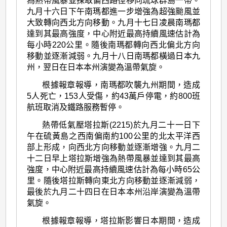
為熱帶風暴並採取偏西路徑移向琉球群島一帶。
九月十六日下午南瑪都進一步增強為超強颱風並
大致轉向西北方向移動。九月十七日凌晨南瑪都
達到其最高強度，中心附近最高持續風速估計為
每小時220公里。隨後南瑪都轉向西北偏北方向
移動並逐漸減弱。九月十八日南瑪都橫過日本九
州，翌日在日本本州演變為溫帶氣旋。
根據報章報導，南瑪都吹襲九州期間，造成
5人死亡，153人受傷，約43萬戶停電，約800班
航班取消及鐵路服務暫停。
熱帶低氣壓塔拉斯(2215)於九月二十一日下
午在硫黃島之西南偏南約100公里的北太平洋西
部上形成，向西北方向移動並逐漸增強。九月二
十二日早上塔拉斯增強為熱帶風暴並達到其最高
強度，中心附近最高持續風速估計為每小時65公
里。隨後塔拉斯轉向東北方向移動並逐漸減弱，
最後於九月二十四日在日本本州沿岸演變為溫帶
氣旋。
根據報章報導，塔拉斯影響日本期間，造成