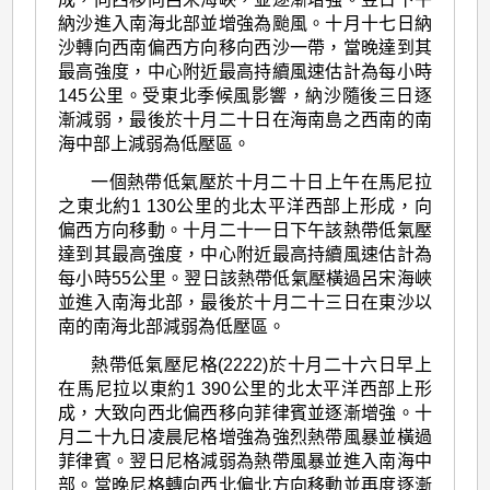
納沙進入南海北部並增強為颱風。十月十七日納
沙轉向西南偏西方向移向西沙一帶，當晚達到其
最高強度，中心附近最高持續風速估計為每小時
145公里。受東北季候風影響，納沙隨後三日逐
漸減弱，最後於十月二十日在海南島之西南的南
海中部上減弱為低壓區。
一個熱帶低氣壓於十月二十日上午在馬尼拉
之東北約1 130公里的北太平洋西部上形成，向
偏西方向移動。十月二十一日下午該熱帶低氣壓
達到其最高強度，中心附近最高持續風速估計為
每小時55公里。翌日該熱帶低氣壓橫過呂宋海峽
並進入南海北部，最後於十月二十三日在東沙以
南的南海北部減弱為低壓區。
熱帶低氣壓尼格(2222)於十月二十六日早上
在馬尼拉以東約1 390公里的北太平洋西部上形
成，大致向西北偏西移向菲律賓並逐漸增強。十
月二十九日凌晨尼格增強為強烈熱帶風暴並橫過
菲律賓。翌日尼格減弱為熱帶風暴並進入南海中
部。當晚尼格轉向西北偏北方向移動並再度逐漸