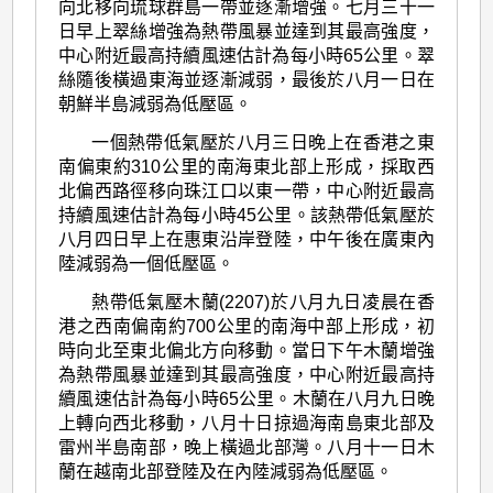
向北移向琉球群島一帶並逐漸增強。七月三十一
日早上翠絲增強為熱帶風暴並達到其最高強度，
中心附近最高持續風速估計為每小時65公里。翠
絲隨後橫過東海並逐漸減弱，最後於八月一日在
朝鮮半島減弱為低壓區。
一個熱帶低氣壓於八月三日晚上在香港之東
南偏東約310公里的南海東北部上形成，採取西
北偏西路徑移向珠江口以東一帶，中心附近最高
持續風速估計為每小時45公里。該熱帶低氣壓於
八月四日早上在惠東沿岸登陸，中午後在廣東內
陸減弱為一個低壓區。
熱帶低氣壓木蘭(2207)於八月九日凌晨在香
港之西南偏南約700公里的南海中部上形成，初
時向北至東北偏北方向移動。當日下午木蘭增強
為熱帶風暴並達到其最高強度，中心附近最高持
續風速估計為每小時65公里。木蘭在八月九日晚
上轉向西北移動，八月十日掠過海南島東北部及
雷州半島南部，晚上橫過北部灣。八月十一日木
蘭在越南北部登陸及在內陸減弱為低壓區。