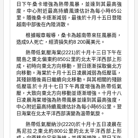
日下午桑卡增強為熱帶風暴，並達到其最高強
度，中心附近最高持續風速估計為每小時65公
里。隨後桑卡逐漸減弱，最後於十月十五日登陸
越南中部後在內陸消散。
根據報章報導，桑卡為越南帶來狂風暴雨，
造成9人死亡，經濟損失約8 200萬美元。
熱帶低氣壓海棠(2221)於十月十三日下午在
關島之東北偏東約850公里的北太平洋西部上形
成，初時向東北方向移動，翌日逐漸採取偏北方
向移動。海棠於十月十五日凌晨減弱為低壓區，
其殘餘隨後兩日繼續向北移動。與其相關的殘餘
低壓區於十月十七日下午再度增強為熱帶低氣
壓，大致向東北方向移動並逐漸增強。十月十八
日凌晨海棠增強為熱帶風暴並達到其最高強度，
中心附近最高持續風速估計為每小時65公里。翌
日海棠在北太平洋西部演變為溫帶氣旋。
熱帶低氣壓納沙(2220)於十月十五日凌晨在
馬尼拉之東北約800公里的北太平洋西部上形
成，向西移向呂宋海峽，並逐漸增強。翌日下午