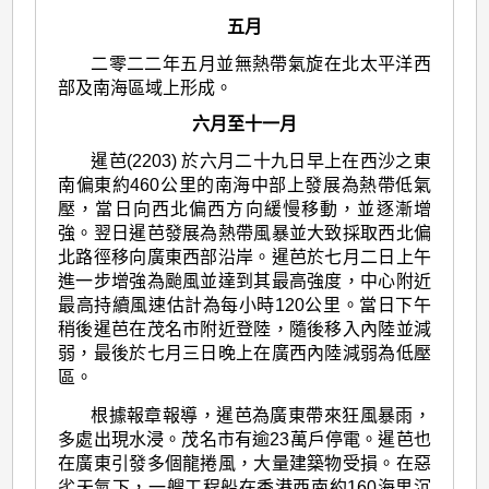
五月
二零二二年五月並無熱帶氣旋在北太平洋西
部及南海區域上形成。
六月至十一月
暹芭(2203) 於六月二十九日早上在西沙之東
南偏東約460公里的南海中部上發展為熱帶低氣
壓，當日向西北偏西方向緩慢移動，並逐漸增
強。翌日暹芭發展為熱帶風暴並大致採取西北偏
北路徑移向廣東西部沿岸。暹芭於七月二日上午
進一步增強為颱風並達到其最高強度，中心附近
最高持續風速估計為每小時120公里。當日下午
稍後暹芭在茂名市附近登陸，隨後移入內陸並減
弱，最後於七月三日晚上在廣西內陸減弱為低壓
區。
根據報章報導，暹芭為廣東帶來狂風暴雨，
多處出現水浸。茂名市有逾23萬戶停電。暹芭也
在廣東引發多個龍捲風，大量建築物受損。在惡
劣天氣下，一艘工程船在香港西南約160海里沉