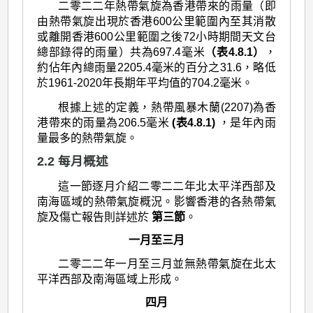
二零二二年熱帶氣旋為香港帶來的雨量（即
由熱帶氣旋出現於香港600公里範圍內至其消散
或離開香港600公里範圍之後72小時期間天文台
總部錄得的雨量）共為697.4毫米
（表4.8.1）
，
約佔年內總雨量2205.4毫米的百分之31.6，略低
於1961-2020年長期年平均值的704.2毫米。
根據上述的定義，熱帶風暴木蘭(2207)為香
港帶來的雨量為206.5毫米
(表4.8.1)
，是年內雨
量最多的熱帶氣旋。
2.2 每月概述
這一節逐月介紹二零二二年北太平洋西部及
南海區域的熱帶氣旋概況。影響香港的各熱帶氣
旋及傷亡報告則詳述於
第三節
。
一月至三月
二零二二年一月至三月並無熱帶氣旋在北太
平洋西部及南海區域上形成。
四月