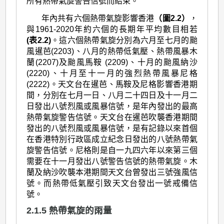
所有熱帶氣旋警告信號而結束。
年內共有六個熱帶氣旋影響香港
（圖2.2）
，
與1961-2020年約六個的長期年平均數目相若
(表2.2)
。這六個熱帶氣旋分別為六月至七月的颱
風暹芭(2203)、八月的熱帶低氣壓、熱帶風暴木
蘭(2207)及颱風馬鞍 (2209)、十月的颱風納沙
(2220)、十月至十一月的強烈熱帶風暴尼格
(2222)。天文台在暹芭、馬鞍及尼格影響香港期
間，分別在七月一日、八月二十四日及十一月二
日發出八號烈風或風暴信號，是年內發出的最高
熱帶氣旋警告信號。天文台在暹芭吹襲香港期間
發出的八號烈風或風暴信號，是有記錄以來首個
在香港特別行政區成立紀念日發出的八號熱帶氣
旋警告信號。尼格則是自一九四六年以來第三個
需要在十一月發出八號警告信號的熱帶氣旋。木
蘭及納沙吹襲本港期間天文台曾發出三號強風信
號。而熱帶低氣壓引致天文台發出一號戒備信
號。
2.1.5 熱帶氣旋的雨量