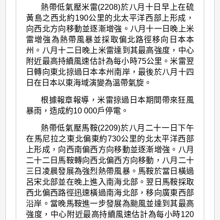
熱帶低氣壓米雷(2208)於八月十日早上在硫
黃島之西北約190公里的北太平洋西部上形成，
向西北方向移動並逐漸增強。八月十一日晚上米
雷增強為熱帶風暴並採取偏北路徑移向日本本
州。八月十二日晚上米雷達到其最高強度，中心
附近最高持續風速估計為每小時75公里。米雷翌
日轉向東北掠過日本本州南岸，最後於八月十四
日在日本以東海域演變為溫帶氣旋。
根據報章報導，米雷掠過日本期間帶來狂風
暴雨，造成約10 000戶停電。
熱帶低氣壓馬鞍(2209)於八月二十一日下午
在馬尼拉之東北偏東約730公里的北太平洋西部
上形成，向西南偏西方向移動並逐漸增強。八月
二十二日馬鞍轉向西北偏西方向移動，八月二十
三日凌晨發展為強烈熱帶風暴。馬鞍於當日橫過
呂宋北部並在晚上進入南海北部。翌日馬鞍採取
西北偏西路徑迅速橫過南海北部，移向廣東西部
沿岸。當晚馬鞍進一步發展為颱風並達到其最高
強度，中心附近最高持續風速估計為每小時120