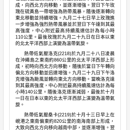
成，向西北方向移動，並逐漸增強。翌日下午玫
瑰在硫黃島一帶增強為熱帶風暴，隨後逐漸轉向
東北移動並持續增強。九月二十七日早上玫瑰進
一步增強為強烈熱帶風暴並於翌日下午達到其最
高強度，中心附近最高持續風速估計為每小時
110公里。最後玫瑰於九月二十九日在日本以東
的北太平洋西部上演變為溫帶氣旋。
熱帶低氣壓洛克(2218)於九月二十八日凌晨
在沖繩島之東南約860公里的北太平洋西部上形
成，初時向西北方向移動，隨後於當日下午轉向
偏北方向移動並迅速增強。九月二十九日下午洛
克增強為颱風並轉向東北方向移動。當晚洛克達
到其最高強度，中心附近最高持續風速估計為每
小時140公里。隨後洛克逐漸減弱，最後於十月
一日在日本以東的北太平洋西部上演變為溫帶氣
旋。
熱帶低氣壓桑卡(2219)於十月十三日早上在
峴港之東南偏東約820公里的南海南部上形成，
大致向西北方向移向越南中部，並逐漸增強。翌