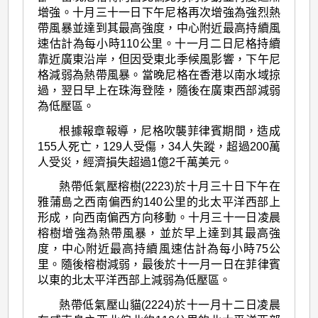
增強。十月三十一日下午尼格再次增強為強烈熱
帶風暴並達到其最高強度，中心附近最高持續風
速估計為每小時110公里。十一月二日尼格持續
靠近廣東沿岸，但因受東北季候風影響，下午尼
格減弱為熱帶風暴。當晚尼格在香港以南水域掠
過，翌日早上在珠海登陸，隨後在廣東西部減弱
為低壓區。
根據報章報導，尼格吹襲菲律賓期間，造成
155人死亡，129人受傷，34人失蹤，超過200萬
人受災，經濟損失超過1億2千萬美元。
熱帶低氣壓榕樹(2223)於十月三十日下午在
雅蒲島之西南偏西約140公里的北太平洋西部上
形成，向西南偏西方向移動。十月三十一日凌晨
榕樹增強為熱帶風暴，並於早上達到其最高強
度，中心附近最高持續風速估計為每小時75公
里。隨後榕樹減弱，最後於十一月一日在菲律賓
以東的北太平洋西部上減弱為低壓區。
熱帶低氣壓山貓(2224)於十一月十二日凌晨