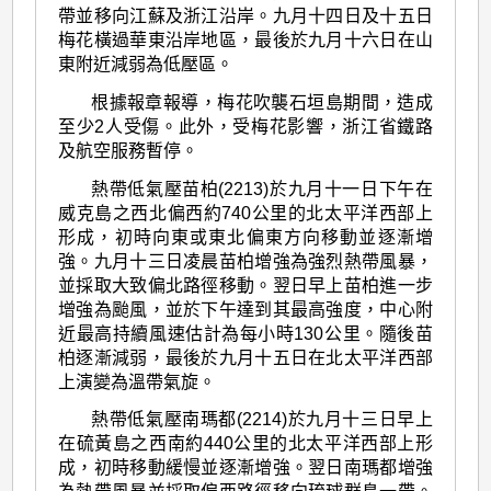
帶並移向江蘇及浙江沿岸。九月十四日及十五日
梅花橫過華東沿岸地區，最後於九月十六日在山
東附近減弱為低壓區。
根據報章報導，梅花吹襲石垣島期間，造成
至少2人受傷。此外，受梅花影響，浙江省鐵路
及航空服務暫停。
熱帶低氣壓苗柏(2213)於九月十一日下午在
威克島之西北偏西約740公里的北太平洋西部上
形成，初時向東或東北偏東方向移動並逐漸增
強。九月十三日凌晨苗柏增強為強烈熱帶風暴，
並採取大致偏北路徑移動。翌日早上苗柏進一步
增強為颱風，並於下午達到其最高強度，中心附
近最高持續風速估計為每小時130公里。隨後苗
柏逐漸減弱，最後於九月十五日在北太平洋西部
上演變為溫帶氣旋。
熱帶低氣壓南瑪都(2214)於九月十三日早上
在硫黃島之西南約440公里的北太平洋西部上形
成，初時移動緩慢並逐漸增強。翌日南瑪都增強