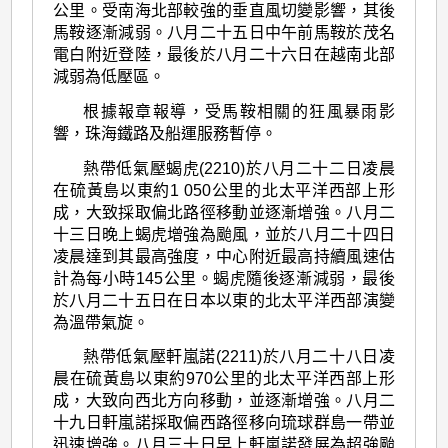
公里。受南海北部較強的垂直風切變影響，其後
馬鞍逐漸減弱。八月二十五日中午前馬鞍於茂名
電白附近登陸，最後於八月二十六日在越南北部
減弱為低壓區。
根據報章報導，受馬鞍相關的狂風暴雨影
響，珠海鐵路及船運服務暫停。
熱帶低氣壓蝎虎(2210)於八月二十二日凌晨
在硫黃島以東約1 050公里的北太平洋西部上形
成，大致採取偏北路徑移動並逐漸增強。八月二
十三日晚上蝎虎增強為颱風，並於八月二十四日
凌晨達到其最高強度，中心附近最高持續風速估
計為每小時145公里。蝎虎隨後逐漸減弱，最後
於八月二十五日在日本以東的北太平洋西部演變
為溫帶氣旋。
熱帶低氣壓軒嵐諾(2211)於八月二十八日凌
晨在硫黃島以東約970公里的北太平洋西部上形
成，大致向西北方向移動，並逐漸增強。八月二
十九日軒嵐諾採取偏西路徑移向琉球群島一帶並
迅速增強。八月三十日早上軒嵐諾發展為超強颱