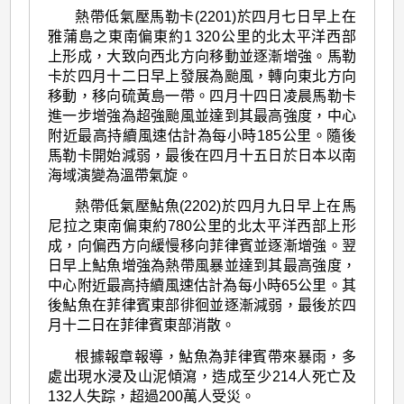
熱帶低氣壓馬勒卡(2201)於四月七日早上在
雅蒲島之東南偏東約1 320公里的北太平洋西部
上形成，大致向西北方向移動並逐漸增強。馬勒
卡於四月十二日早上發展為颱風，轉向東北方向
移動，移向硫黃島一帶。四月十四日凌晨馬勒卡
進一步增強為超強颱風並達到其最高強度，中心
附近最高持續風速估計為每小時185公里。隨後
馬勒卡開始減弱，最後在四月十五日於日本以南
海域演變為溫帶氣旋。
熱帶低氣壓鮎魚(2202)於四月九日早上在馬
尼拉之東南偏東約780公里的北太平洋西部上形
成，向偏西方向緩慢移向菲律賓並逐漸增強。翌
日早上鮎魚增強為熱帶風暴並達到其最高強度，
中心附近最高持續風速估計為每小時65公里。其
後鮎魚在菲律賓東部徘徊並逐漸減弱，最後於四
月十二日在菲律賓東部消散。
根據報章報導，鮎魚為菲律賓帶來暴雨，多
處出現水浸及山泥傾瀉，造成至少214人死亡及
132人失踪，超過200萬人受災。