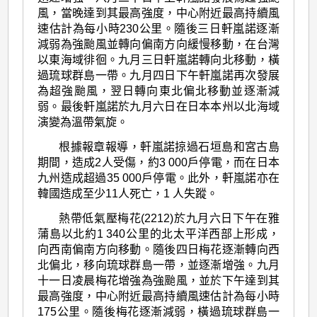
風，當晚達到其最高強度，中心附近最高持續風
速估計為每小時230公里。隨後三日軒嵐諾逐漸
減弱為強颱風並轉向偏南方向緩慢移動，在台灣
以東海域徘徊。九月三日軒嵐諾轉向北移動，橫
過琉球群島一帶。九月四日下午軒嵐諾再次發展
為超強颱風，翌日轉向東北偏北移動並逐漸減
弱。最後軒嵐諾於九月六日在日本本州以北海域
演變為溫帶氣旋。
根據報章報導，軒嵐諾掠過石垣島和宮古島
期間，造成2人受傷，約3 000戶停電，而在日本
九州造成超過35 000戶停電。此外，軒嵐諾亦在
韓國造成至少11人死亡，1 人失蹤。
熱帶低氣壓梅花(2212)於九月六日下午在雅
蒲島以北約1 340公里的北太平洋西部上形成，
向西南偏南方向移動。隨後四日梅花逐漸轉向西
北偏北，移向琉球群島一帶，並逐漸增強。九月
十一日凌晨梅花增強為強颱風，並於下午達到其
最高強度，中心附近最高持續風速估計為每小時
175公里。隨後梅花逐漸減弱，橫過琉球群島一