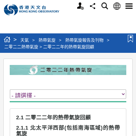
個
語
搜
分
選
人
言
尋
享
單
版
網
站
>
天氣
>
熱帶氣旋
>
熱帶氣旋報告及刊物
>
二零二二熱帶氣旋 > 二零二二年的熱帶氣旋回顧
二
零
二
二
熱
帶
2.1 二零二二年的熱帶氣旋回顧
氣
旋
2.1.1 北太平洋西部(包括南海區域)的熱帶
氣旋