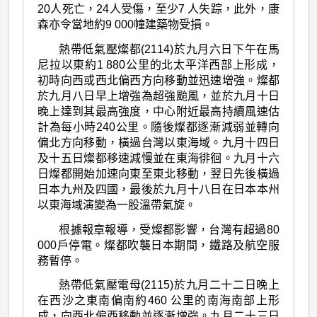
20人死亡，24人受傷，至少7 人失踪，此外，康
森亦令當地約9 000幢建築物受損。
熱帶低氣壓燦都(2114)於九月六日下午在馬
尼拉以東約1 880公里的北太平洋西部上形成，
初時向西或西北偏西方向移動並迅速增強。燦都
於九月八日早上增強為超強颱風，並於九月十日
晚上達到其最高強度，中心附近最高持續風速估
計為每小時240公里。隨後燦都逐漸減弱並轉向
偏北方向移動，橫過台灣以東海域。九月十四日
及十五日燦都移速減慢並在東海徘徊。九月十六
日燦都開始加速向東至東北移動，翌日先後橫過
日本九州及四國，最後於九月十八日在日本本州
以東海域演變為一股溫帶氣旋。
根據報章報導，受燦都影響，台灣有超過80
000戶停電。燦都吹襲日本期間，鐵路及航空服
務暫停。
熱帶低氣壓電母(2115)於九月二十二日晚上
在西沙之東南偏南約460 公里的南海南部上形
成，向西北偏西移動並逐漸增強。九月二十三日