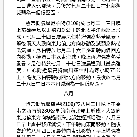
三日進入北部灣。最後於七月二十四日在北部灣
減弱為一個低壓區。
熱帶低氣壓尼伯特(2108)於七月二十三日晚
上於硫磺島以東約710 公里的北太平洋西部上形
成，七月二十四日凌晨尼伯特增強為熱帶風暴，
隨後兩天大致向東北偏北方向移動及減弱為熱帶
低氣壓，尼伯特於七月二十六日逐漸轉向偏西方
向移動，橫過日本以東海域，晚上再增強為熱帶
風暴。尼伯特於七月二十七日凌晨達到其最高強
度，中心附近最高持續風速估計為每小時75公
里。隨後尼伯特轉向西北方向移動，最後於七月
二十八日在日本本州減弱為一個低壓區。
八月
熱帶低氣壓盧碧(2109)於八月二日晚上在香
港之西南約280公里的南海北部上形成，大致向
東北偏東方向橫過南海北部並逐漸增強。八月三
日早上盧碧移速減慢，下午轉向東南移動。隨後
盧碧於八月四日凌晨轉向東北移動，早上增強為