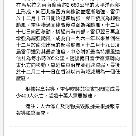
在馬尼拉之東南偏東約2 680公里的太平洋西部
上形成，向西北偏西方向移動並逐漸增強。雷伊
於十二月十五日開始迅速增強，翌日發展為超強
颱風。雷伊橫過菲律賓後減弱為強颱風，十二月
十七日向西移動，橫過南海南部。雷伊翌日再度
增強為超強颱風，成為自一九六一年以來首個在
十二月於南海出現的超強颱風。十二月十九日凌
晨雷伊達到其最高強度，中心附近最高持續風速
估計為每小時205公里。隨後兩日雷伊逐漸轉向
東北方向移動，靠近廣東沿岸並迅速減弱，最後
於十二月二十一日在香港以南海域減弱為一個低
壓區。
根據報章報導，雷伊吹襲菲律賓期間造成最
少409人死亡，超過十萬人需要撤離。
備註：人命傷亡及財物損毀數據是根據報章
報導輯錄而成。