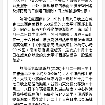
40人死亡，5人受傷，17人失踪，超過五十萬人
須要撤離。此外，圓規帶來的暴雨令廣東鹽田港
及海南島的三個港口關閉，海上運輸服務暫停。
熱帶低氣壓南川(2119)於十月九日晚上在威
克島之西南偏西約550公里的北太平洋西部上形
成，向西北偏西方向移動並逐漸增強。南川於十
月十二日轉向北移動，翌日再向東北漂移。南川
在十月十六日早上增強為強烈熱帶風暴並達到其
最高強度，中心附近最高持續風速估計為每小時
90 公里。南川隨後迅速減弱，最後於十月十七
日在威克島以北的北太平洋西部演變為一股溫帶
氣旋。
熱帶低氣壓瑪瑙於(2120)十月二十四日早上
在雅蒲島之東北約340公里的北太平洋西部上形
成，大致向北移動並逐漸增強。瑪瑙於十月二十
七日晚上增強為颱風，並轉向東北偏北移動。十
月二十八日下午瑪瑙達到其最高強度，中心附近
最高持續風速估計為每小時140 公里。瑪瑙隨後
逐漸減弱，最後於十月二十九日在日本以東海域
演變為一股溫帶氣旋。