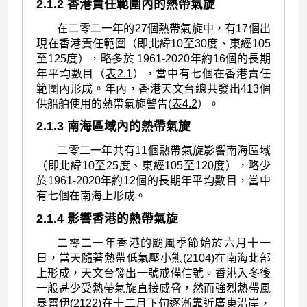
2.1.2 香港責任範圍內的熱帶氣旋
在二零二一年的27個熱帶氣旋中，有17個出
現在香港責任範圍（即北緯10至30度、東經105
至125度），略多於 1961-2020年約16個的長期
年平均數目（
表2.1
），當中有七個在香港責任
範圍內形成。年內，香港天文台總共發出413個
供船舶使用的熱帶氣旋警告(
表4.2
）。
2.1.3 南海區域內的熱帶氣旋
二零二一年共有11個熱帶氣旋影響南海區域
（即北緯10至25度、東經105至120度），略少
於1961-2020年約12個的長期年平均數目，當中
有七個在南海上形成。
2.1.4 影響香港的熱帶氣旋
二零二一年香港的颱風季節始於六月十一
日，當天隨著熱帶低氣壓小熊(2104)在南海北部
上形成，天文台發出一號戒備信號。香港入冬後
一般甚少受熱帶氣旋直接威脅，然而強烈熱帶風
暴雷伊(2122)在十二月下旬逐漸靠近廣東沿岸，