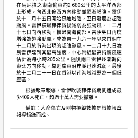
在馬尼拉之東南偏東約2 680公里的太平洋西部
上形成，向西北偏西方向移動並逐漸增強。雷伊
於十二月十五日開始迅速增強，翌日發展為超強
颱風。雷伊橫過菲律賓後減弱為強颱風，十二月
十七日向西移動，橫過南海南部。雷伊翌日再度
增強為超強颱風，成為自一九六一年以來首個在
十二月於南海出現的超強颱風。十二月十九日凌
晨雷伊達到其最高強度，中心附近最高持續風速
估計為每小時205公里。隨後兩日雷伊逐漸轉向
東北方向移動，靠近廣東沿岸並迅速減弱，最後
於十二月二十一日在香港以南海域減弱為一個低
壓區。
根據報章報導，雷伊吹襲菲律賓期間造成最
少409人死亡，超過十萬人需要撤離。
備註：人命傷亡及財物損毀數據是根據報章
報導輯錄而成。