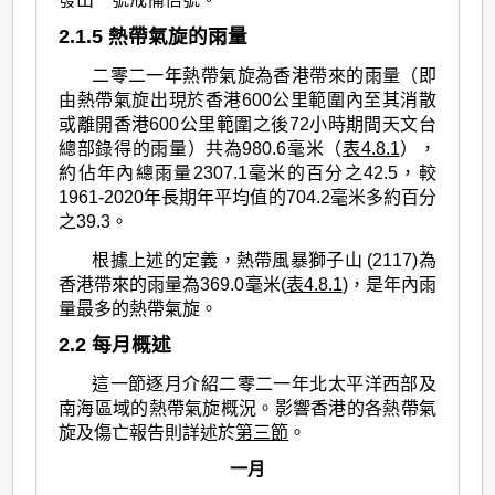
2.1.5 熱帶氣旋的雨量
二零二一年熱帶氣旋為香港帶來的雨量（即
由熱帶氣旋出現於香港600公里範圍內至其消散
或離開香港600公里範圍之後72小時期間天文台
總部錄得的雨量）共為980.6毫米（
表4.8.1
），
約佔年內總雨量2307.1毫米的百分之42.5，較
1961-2020年長期年平均值的704.2毫米多約百分
之39.3。
根據上述的定義，熱帶風暴獅子山 (2117)為
香港帶來的雨量為369.0毫米(
表4.8.1
)，是年內雨
量最多的熱帶氣旋。
2.2 每月概述
這一節逐月介紹二零二一年北太平洋西部及
南海區域的熱帶氣旋概況。影響香港的各熱帶氣
旋及傷亡報告則詳述於
第三節
。
一月