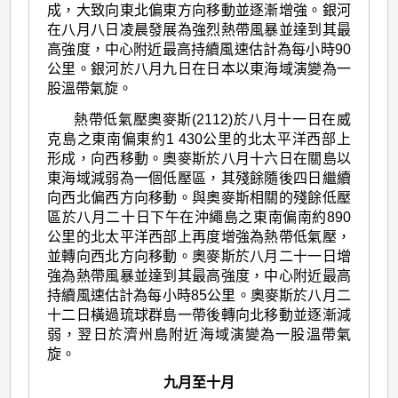
成，大致向東北偏東方向移動並逐漸增強。銀河
在八月八日凌晨發展為強烈熱帶風暴並達到其最
高強度，中心附近最高持續風速估計為每小時90
公里。銀河於八月九日在日本以東海域演變為一
股溫帶氣旋。
熱帶低氣壓奧麥斯(2112)於八月十一日在威
克島之東南偏東約1 430公里的北太平洋西部上
形成，向西移動。奧麥斯於八月十六日在關島以
東海域減弱為一個低壓區，其殘餘隨後四日繼續
向西北偏西方向移動。與奧麥斯相關的殘餘低壓
區於八月二十日下午在沖繩島之東南偏南約890
公里的北太平洋西部上再度增強為熱帶低氣壓，
並轉向西北方向移動。奧麥斯於八月二十一日增
強為熱帶風暴並達到其最高強度，中心附近最高
持續風速估計為每小時85公里。奧麥斯於八月二
十二日橫過琉球群島一帶後轉向北移動並逐漸減
弱，翌日於濟州島附近海域演變為一股溫帶氣
旋。
九月至十月