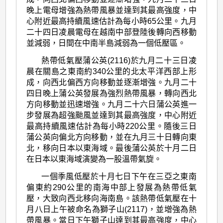
晚上電母增強為熱帶風暴並達到其最高強度，中
心附近最高持續風速估計為每小時65公里。九月
二十四日凌晨電母在越南中部登陸後轉向西移動
並減弱，日間在中南半島減弱為一個低壓區。
熱帶低氣壓蒲公英(2116)於九月二十三日凌
晨在關島之東南約340公里的北太平洋西部上形
成，向西北偏西方向移動並逐漸增強。九月二十
四日晚上蒲公英發展為強烈熱帶風暴，轉向西北
方向移動並迅速增強。九月二十六日蒲公英進一
步發展為超強颱風並達到其最高強度，中心附近
最高持續風速估計為每小時220公里。隨後三日
蒲公英向偏北方向移動，並在九月三十日轉向東
北，移向日本以東海域。最後蒲公英於十月二日
在日本以東海域演變為一股溫帶氣旋。
一個季風低壓於十月七日下午在三亞之東南
偏東約290公里的南海中部上發展為熱帶低氣
壓，大致向西北移向海南島。該熱帶低氣壓在十
月八日上午被命名為獅子山(2117)，並增強為熱
帶風暴。當日下午獅子山達到其最高強度，中心