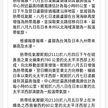
熱帶風暴。八月五日凌晨盧碧達到其最高強度，
中心附近最高持續風速估計為每小時85公里。當
日下午及翌日盧碧掠過福建沿岸地區，並減弱為
熱帶低氣壓。八月七日凌晨盧碧在台灣海峽再度
增強為熱帶風暴，並採取東北路徑移向日本，最
後於八月九日在日本本州以北海域演變為一股溫
帶氣旋。
根據報章報導，盧碧為台灣及日本九州帶來
暴雨及水浸。
熱帶低氣壓妮妲(2111)於八月四日下午在硫
黃島之東北偏東約760 公里的北太平洋西部上形
成，向北移動並逐漸增強。妮妲於八月五日增強
為熱帶風暴，翌日轉向東至東北方向移動，橫過
日本以東的北太平洋西部。妮妲於八月七日凌晨
達到其最高強度，中心附近最高持續風速估計為
每小時85公里。妮妲於八月八日在日本以東的北
太平洋西部演變為一股溫帶氣旋。
熱帶低氣壓銀河(2110)於八月五日早上在沖
繩島之西南偏西約60公里的北太平洋西部上形