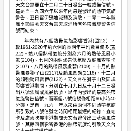
天文台需要在十二月二十日發出一號戒備信號。
這是自一九四六年以來年內最遲發出的熱帶氣旋
警告。翌日雷伊迅速減弱及消散，二零二一年颱
風季節隨著天文台當天取消所有熱帶氣旋警告信
號而結束。
年內共有八個熱帶氣旋影響香港(
圖2.2
），
較1961-2020年約六個的長期年平均數目偏多(
表
2.2
)。這八個熱帶氣旋分別為六月的熱帶風暴小
熊(2104)、七月的兩個熱帶低氣壓及颱風查帕卡
(2107)、八月的熱帶風暴盧碧(2109) 、十月的熱
帶風暴獅子山(2117)及颱風圓規(2118)、十二月
的超強颱風雷伊(2122)。天文台在獅子山及圓規
影響香港期間，分別在十月九日及十月十二日發
出八號烈風或風暴信號，是年內發出的最高熱帶
氣旋警告信號。而兩個八號信號僅相距60小時40
分鐘，是自一九六一年以來由兩個不同熱帶氣旋
所引致的八號信號之時間相距最短的紀錄。查帕
卡及盧碧吹襲本港期間天文台曾發出三號強風信
號。其餘四個影響香港的熱帶氣旋均引致天文台
發出一號戒備信號。