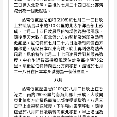
三日進入北部灣。最後於七月二十四日在北部灣
減弱為一個低壓區。
熱帶低氣壓尼伯特(2108)於七月二十三日晚
上於硫磺島以東約710 公里的北太平洋西部上形
成，七月二十四日凌晨尼伯特增強為熱帶風暴，
隨後兩天大致向東北偏北方向移動及減弱為熱帶
低氣壓，尼伯特於七月二十六日逐漸轉向偏西方
向移動，橫過日本以東海域，晚上再增強為熱帶
風暴。尼伯特於七月二十七日凌晨達到其最高強
度，中心附近最高持續風速估計為每小時75公
里。隨後尼伯特轉向西北方向移動，最後於七月
二十八日在日本本州減弱為一個低壓區。
八月
熱帶低氣壓盧碧(2109)於八月二日晚上在香
港之西南約280公里的南海北部上形成，大致向
東北偏東方向橫過南海北部並逐漸增強。八月三
日早上盧碧移速減慢，下午轉向東南移動。隨後
盧碧於八月四日凌晨轉向東北移動，早上增強為