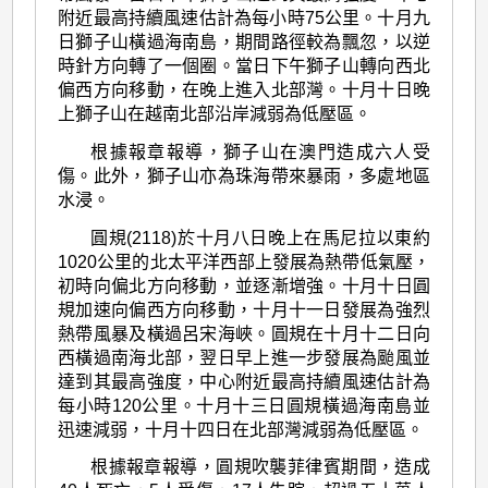
附近最高持續風速估計為每小時75公里。十月九
日獅子山橫過海南島，期間路徑較為飄忽，以逆
時針方向轉了一個圈。當日下午獅子山轉向西北
偏西方向移動，在晚上進入北部灣。十月十日晚
上獅子山在越南北部沿岸減弱為低壓區。
根據報章報導，獅子山在澳門造成六人受
傷。此外，獅子山亦為珠海帶來暴雨，多處地區
水浸。
圓規(2118)於十月八日晚上在馬尼拉以東約
1020公里的北太平洋西部上發展為熱帶低氣壓，
初時向偏北方向移動，並逐漸增強。十月十日圓
規加速向偏西方向移動，十月十一日發展為強烈
熱帶風暴及橫過呂宋海峽。圓規在十月十二日向
西橫過南海北部，翌日早上進一步發展為颱風並
達到其最高強度，中心附近最高持續風速估計為
每小時120公里。十月十三日圓規橫過海南島並
迅速減弱，十月十四日在北部灣減弱為低壓區。
根據報章報導，圓規吹襲菲律賓期間，造成