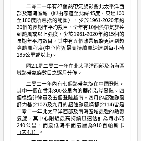
>
二零二一年有27個熱帶氣旋影響北太平洋西
二
部及南海區域（即由赤道至北緯45度、東經100
零
至180度所包括的範圍），少於1961-2020年約
30個的長期年平均數目。全年有10個熱帶氣旋達
二
到颱風或以上強度，少於1961-2020年約15個的
一
長期年平均數目，其中有五個熱帶氣旋更達到超
強颱風程度(中心附近最高持續風速達到每小時
年
185公里或以上)。
的
圖2.1
是二零二一年在北太平洋西部及南海區
熱
域熱帶氣旋數目之逐月分佈。
帶
二零二一年內有七個熱帶氣旋在中國登陸，
氣
其中一個在香港300公里內的華南沿岸登陸。四
旋
個橫過菲律賓及五個登陸越南。四月的
超強颱風
舒力基(2102)
及九月的
超強颱風燦都(2114)
皆是
回
二零二一年北太平洋西部及南海區域最強的熱帶
顧
氣旋，其中心附近最高持續風速估計為每小時
240公里，而最低海平面氣壓為910百帕斯卡
（表4.1）
。