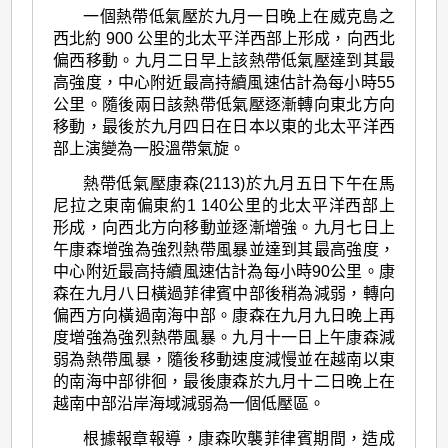
一個熱帶低氣壓於九月一日晚上在威克島之
西北約 900 公里的北太平洋西部上形成，向西北
偏西移動。九月二日早上該熱帶低氣壓達到其最
高強度，中心附近最高持續風速估計為每小時55
公里。隨後兩日該熱帶低氣壓逐漸轉向東北方向
移動，最後於九月四日在日本以東的北太平洋西
部上演變為一股溫帶氣旋。
熱帶低氣壓康森(2113)於九月五日下午在馬
尼拉之東南偏東約1 140公里的北太平洋西部上
形成，向西北方向移動並逐漸增強。九月七日上
午康森增強為強烈熱帶風暴並達到其最高強度，
中心附近最高持續風速估計為每小時90公里。康
森在九月八日橫過菲律賓中部後稍為減弱，轉向
偏西方向橫過南海中部。康森在九月九日晚上再
度增強為強烈熱帶風暴。九月十一日上午康森減
弱為熱帶風暴，隨後移動速度減慢並在越南以東
的南海中部徘徊，最後康森於九月十二日晚上在
越南中部沿岸海域減弱為一個低壓區。
根據報章報導，康森吹襲菲律賓期間，造成