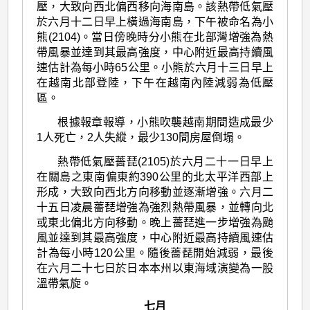
壓，大致向西北偏西移向海南島。該熱帶低氣壓
於六月十二日早上橫過海南島，下午被命名為小
熊(2104)。當日傍晚時分小熊在北部灣增強為熱
帶風暴並達到其最高強度，中心附近最高持續風
速估計為每小時65公里。小熊於六月十三日早上
在越南北部登陸，下午在越南內陸減弱為低壓
區。
根據報章報導，小熊吹襲越南期間造成最少
1人死亡，2人失縱，最少130間房屋倒塌。
熱帶低氣壓薔琵(2105)於六月二十一日早上
在關島之東南偏東約390公里的北太平洋西部上
形成，大致向西北方向移動並逐漸增強。六月二
十五日凌晨薔琵增強為強烈熱帶風暴，並轉向北
或東北偏北方向移動。晚上薔琵進一步增強為颱
風並達到其最高強度，中心附近最高持續風速估
計為每小時120公里。隨後薔琵開始減弱，最後
在六月二十七日於日本本州以東海域演變為一股
溫帶氣旋。
七月