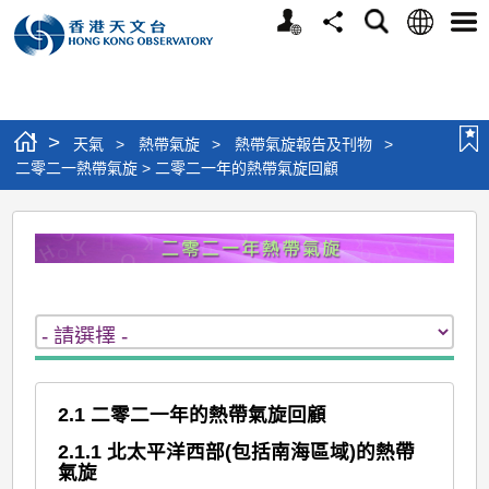
個
語
搜
分
選
人
言
尋
享
單
版
網
站
>
天氣
>
熱帶氣旋
>
熱帶氣旋報告及刊物
>
二零二一熱帶氣旋 > 二零二一年的熱帶氣旋回顧
二
零
二
一
熱
帶
2.1 二零二一年的熱帶氣旋回顧
氣
2.1.1 北太平洋西部(包括南海區域)的熱帶
旋
氣旋