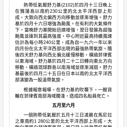
熱帶低氣壓舒力基(2102)於四月十三日晚上
在雅蒲島以南約230公里的北太平洋西部上形
成，大致向西北偏西方向移動並逐漸增強。舒力
基於四月十六日增強為颱風。在有利的大氣條件
下，當晚舒力基開始迅速增強，翌日發展為超強
颱風並達到其最高強度，中心附近最高持續風速
估計為每小時240公里，成為自一九六一年以來
四月份在北太平洋西部出現的最強熱帶氣旋。隨
後四天舒力基向西北偏北緩慢移動，橫過菲律賓
以東海域。舒力基於四月二十二日轉向東北方向
移動，橫過琉球群島以南海域並逐漸減弱。舒力
基最後於四月二十五日在日本以南的北太平洋西
部演變為一股溫帶氣旋。
根據報章報導，在舒力基的吹襲下，一艘貨
輪在菲律賓南部海域擱淺，造成四名船員死亡。
五月至六月
一個熱帶低氣壓於五月十三日凌晨在馬尼拉
之東南約1 280公里的北太平洋西部上形成，大