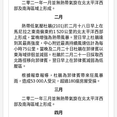
二零二一年一月並無熱帶氣旋在北太平洋西
部及南海區域上形成。
二月
熱帶低氣壓杜鵑(2101)於二月十八日早上在
馬尼拉之東南偏東約1 520公里的北太平洋西部
上形成，當晚增強為熱帶風暴。翌日早上杜鵑達
到其最高強度，中心附近最高持續風速估計為每
小時75公里。當晚及二月二十日杜鵑在菲律賓以
東海域徘徊並減弱。杜鵑於二月二十一日採取西
北路徑移向菲律賓，翌日早上在菲律賓減弱為低
壓區。
根據報章報導，杜鵑為菲律賓帶來狂風暴
雨，造成53 000人受災，超過180座房屋受損。
三月
二零二一年三月並無熱帶氣旋在北太平洋西
部及南海區域上形成。
四月