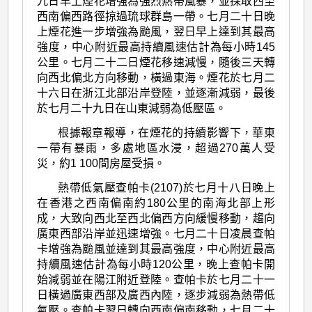
九日早上煙花增強為強烈熱帶風暴，並採取西至
西南偏西路徑掠過琉球群島一帶。七月二十日晚
上煙花進一步增強為颱風，翌日早上達到其最高
強度，中心附近最高持續風速估計為每小時145
公里。七月二十二日煙花移速減慢，隨後三天轉
向西北偏北方向移動，橫過東海。煙花於七月二
十六日在浙江北部沿岸登陸，並逐漸減弱，最後
於七月二十九日在山東減弱為低壓區。
根據報章報導，在煙花的持續影響下，華東
一帶有暴雨，多處地區水浸，超過270萬人受
災，約1 100間房屋受損。
熱帶低氣壓查帕卡(2107)於七月十八日晚上
在香港之西南偏南約180公里的南海北部上形
成，大致向西北至西北偏西方向緩慢移動，趨向
廣東西部沿岸並迅速增強。七月二十日凌晨查帕
卡增強為颱風並達到其最高強度，中心附近最高
持續風速估計為每小時120公里，晚上查帕卡開
始減弱並在陽江附近登陸。查帕卡於七月二十一
日橫過廣東西部及廣西內陸，逐步減弱為熱帶低
氣壓。查帕卡翌日轉向西南偏南移動，七月二十