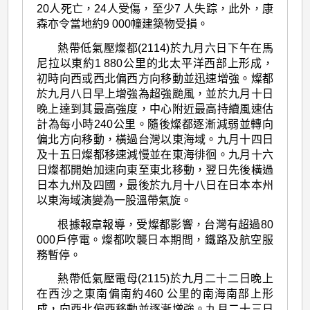
20人死亡，24人受傷，至少7 人失踪，此外，康
森亦令當地約9 000幢建築物受損。
熱帶低氣壓燦都(2114)於九月六日下午在馬
尼拉以東約1 880公里的北太平洋西部上形成，
初時向西或西北偏西方向移動並迅速增強。燦都
於九月八日早上增強為超強颱風，並於九月十日
晚上達到其最高強度，中心附近最高持續風速估
計為每小時240公里。隨後燦都逐漸減弱並轉向
偏北方向移動，橫過台灣以東海域。九月十四日
及十五日燦都移速減慢並在東海徘徊。九月十六
日燦都開始加速向東至東北移動，翌日先後橫過
日本九州及四國，最後於九月十八日在日本本州
以東海域演變為一股溫帶氣旋。
根據報章報導，受燦都影響，台灣有超過80
000戶停電。燦都吹襲日本期間，鐵路及航空服
務暫停。
熱帶低氣壓電母(2115)於九月二十二日晚上
在西沙之東南偏南約460 公里的南海南部上形
成，向西北偏西移動並逐漸增強。九月二十三日