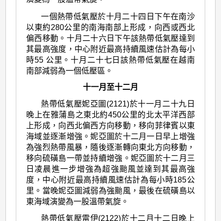
一個熱帶低氣壓於十月二十四日下午在南沙
以東約280公里的南海南部上形成，向西或西北
偏西移動。十月二十六日下午該熱帶低氣壓達到
其最高強度，中心附近最高持續風速估計為每小
時55 公里。十月二十七日該熱帶低氣壓在越南
南部減弱為一個低壓區。
十一月至十二月
熱帶低氣壓妮亞圖(2121)於十一月二十九日
晚上在雅蒲島之東北約450公里的北太平洋西部
上形成，向西北偏西方向移動，移向菲律賓以東
海域並逐漸增強。妮亞圖於十二月一日早上增強
為強烈熱帶風暴，隨後逐漸轉向東北方向移動，
移向硫磺島一帶並持續增強。妮亞圖於十二月三
日凌晨進一步增強為超強颱風並達到其最高強
度，中心附近最高持續風速估計為每小時185公
里。當晚妮亞圖減弱為強颱風，最後在硫磺島以
東海域演變為一股溫帶氣旋。
熱帶低氣壓雷伊(2122)於十二月十二日晚上