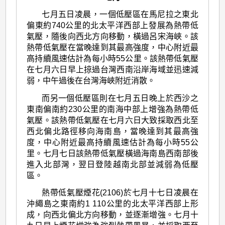
七月五日凌晨，一個低壓區在馬尼拉之東北
偏東約740公里的北太平洋西部上發展為熱帶低
氣壓，隨後向西北方向移動，橫過呂宋海峽。該
熱帶低氣壓在當晚達到其最高強度，中心附近最
高持續風速估計為每小時55公里。該熱帶低氣壓
在七月六日早上掠過台灣西南沿岸海域並迅速減
弱，中午過後在台灣海峽附近消散。
而另一個低壓區則在七月五日晚上於西沙之
東南偏南約230公里的南海中部上增強為熱帶低
氣壓。該熱帶低氣壓在七月六日大致採取西北至
西北偏北路徑移向海南島，當晚達到其最高強
度，中心附近最高持續風速估計為每小時55公
里。七月七日該熱帶低氣壓橫過海南島西南部後
進入北部灣，翌日登陸越南北部並減弱為低壓
區。
熱帶低氣壓煙花(2106)於七月十七日凌晨在
沖繩島之東南約1 110公里的北太平洋西部上形
成，向西北偏北方向移動，並逐漸增強。七月十