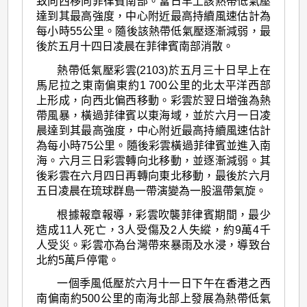
致向西移向菲律賓南部。當日早上該熱帶低氣壓
達到其最高強度，中心附近最高持續風速估計為
每小時55公里。隨後該熱帶低氣壓逐漸減弱，最
後於五月十四日凌晨在菲律賓南部消散。
熱帶低氣壓彩雲(2103)於五月三十日早上在
馬尼拉之東南偏東約1 700公里的北太平洋西部
上形成，向西北偏西移動。彩雲於翌日增強為熱
帶風暴，橫過菲律賓以東海域，並於六月一日凌
晨達到其最高強度，中心附近最高持續風速估計
為每小時75公里。隨後彩雲橫過菲律賓並進入南
海。六月三日彩雲轉向北移動，並逐漸減弱。其
後彩雲在六月四日再轉向東北移動，最後於六月
五日凌晨在琉球群島一帶演變為一股溫帶氣旋。
根據報章報導，彩雲吹襲菲律賓期間，最少
造成11人死亡，3人受傷及2人失縱，約9萬4千
人受災。彩雲亦為台灣帶來暴雨及水浸，導致台
北約5萬戶停電。
一個季風低壓於六月十一日下午在香港之西
南偏南約500公里的南海北部上發展為熱帶低氣