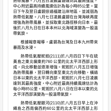
熱帶風暴。八月五日凌晨盧碧達到其最高強度，
中心附近最高持續風速估計為每小時85公里。當
日下午及翌日盧碧掠過福建沿岸地區，並減弱為
熱帶低氣壓。八月七日凌晨盧碧在台灣海峽再度
增強為熱帶風暴，並採取東北路徑移向日本，最
後於八月九日在日本本州以北海域演變為一股溫
帶氣旋。
根據報章報導，盧碧為台灣及日本九州帶來
暴雨及水浸。
熱帶低氣壓妮妲(2111)於八月四日下午在硫
黃島之東北偏東約760 公里的北太平洋西部上形
成，向北移動並逐漸增強。妮妲於八月五日增強
為熱帶風暴，翌日轉向東至東北方向移動，橫過
日本以東的北太平洋西部。妮妲於八月七日凌晨
達到其最高強度，中心附近最高持續風速估計為
每小時85公里。妮妲於八月八日在日本以東的北
太平洋西部演變為一股溫帶氣旋。
熱帶低氣壓銀河(2110)於八月五日早上在沖
繩島之西南偏西約60公里的北太平洋西部上形