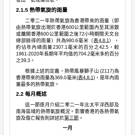
2.1.5 熱帶氣旋的雨量
二零二一年熱帶氣旋為香港帶來的雨量（即
由熱帶氣旋出現於香港600公里範圍內至其消散
或離開香港600公里範圍之後72小時期間天文台
總部錄得的雨量）共為980.6毫米（
表4.8.1
），
約佔年內總雨量2307.1毫米的百分之42.5，較
1961-2020年長期年平均值的704.2毫米多約百分
之39.3。
根據上述的定義，熱帶風暴獅子山 (2117)為
香港帶來的雨量為369.0毫米(
表4.8.1
)，是年內雨
量最多的熱帶氣旋。
2.2 每月概述
這一節逐月介紹二零二一年北太平洋西部及
南海區域的熱帶氣旋概況。影響香港的各熱帶氣
旋及傷亡報告則詳述於
第三節
。
一月