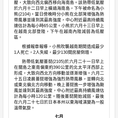
壓，大致向西北偏西移向海南島。該熱帶低氣壓
於六月十二日早上橫過海南島，下午被命名為小
熊(2104)。當日傍晚時分小熊在北部灣增強為熱
帶風暴並達到其最高強度，中心附近最高持續風
速估計為每小時65公里。小熊於六月十三日早上
在越南北部登陸，下午在越南內陸減弱為低壓
區。
根據報章報導，小熊吹襲越南期間造成最少
1人死亡，2人失縱，最少130間房屋倒塌。
熱帶低氣壓薔琵(2105)於六月二十一日早上
在關島之東南偏東約390公里的北太平洋西部上
形成，大致向西北方向移動並逐漸增強。六月二
十五日凌晨薔琵增強為強烈熱帶風暴，並轉向北
或東北偏北方向移動。晚上薔琵進一步增強為颱
風並達到其最高強度，中心附近最高持續風速估
計為每小時120公里。隨後薔琵開始減弱，最後
在六月二十七日於日本本州以東海域演變為一股
溫帶氣旋。
七月