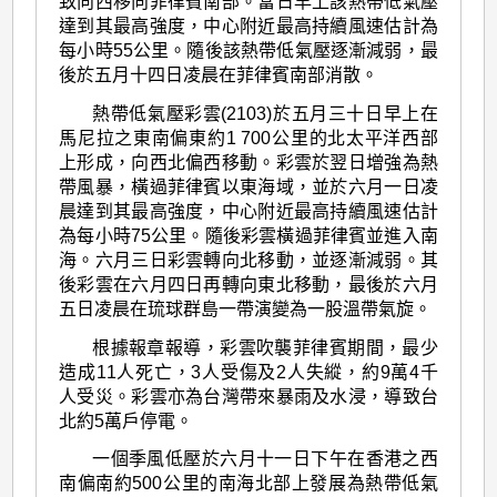
致向西移向菲律賓南部。當日早上該熱帶低氣壓
達到其最高強度，中心附近最高持續風速估計為
每小時55公里。隨後該熱帶低氣壓逐漸減弱，最
後於五月十四日凌晨在菲律賓南部消散。
熱帶低氣壓彩雲(2103)於五月三十日早上在
馬尼拉之東南偏東約1 700公里的北太平洋西部
上形成，向西北偏西移動。彩雲於翌日增強為熱
帶風暴，橫過菲律賓以東海域，並於六月一日凌
晨達到其最高強度，中心附近最高持續風速估計
為每小時75公里。隨後彩雲橫過菲律賓並進入南
海。六月三日彩雲轉向北移動，並逐漸減弱。其
後彩雲在六月四日再轉向東北移動，最後於六月
五日凌晨在琉球群島一帶演變為一股溫帶氣旋。
根據報章報導，彩雲吹襲菲律賓期間，最少
造成11人死亡，3人受傷及2人失縱，約9萬4千
人受災。彩雲亦為台灣帶來暴雨及水浸，導致台
北約5萬戶停電。
一個季風低壓於六月十一日下午在香港之西
南偏南約500公里的南海北部上發展為熱帶低氣