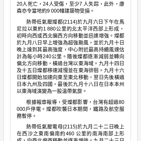
20人死亡，24人受傷，至少7 人失踪，此外，康
森亦令當地約9 000幢建築物受損。
熱帶低氣壓燦都(2114)於九月六日下午在馬
尼拉以東約1 880公里的北太平洋西部上形成，
初時向西或西北偏西方向移動並迅速增強。燦都
於九月八日早上增強為超強颱風，並於九月十日
晚上達到其最高強度，中心附近最高持續風速估
計為每小時240公里。隨後燦都逐漸減弱並轉向
偏北方向移動，橫過台灣以東海域。九月十四日
及十五日燦都移速減慢並在東海徘徊。九月十六
日燦都開始加速向東至東北移動，翌日先後橫過
日本九州及四國，最後於九月十八日在日本本州
以東海域演變為一股溫帶氣旋。
根據報章報導，受燦都影響，台灣有超過80
000戶停電。燦都吹襲日本期間，鐵路及航空服
務暫停。
熱帶低氣壓電母(2115)於九月二十二日晚上
在西沙之東南偏南約460 公里的南海南部上形
成，向西北偏西移動並逐漸增強。九月二十三日