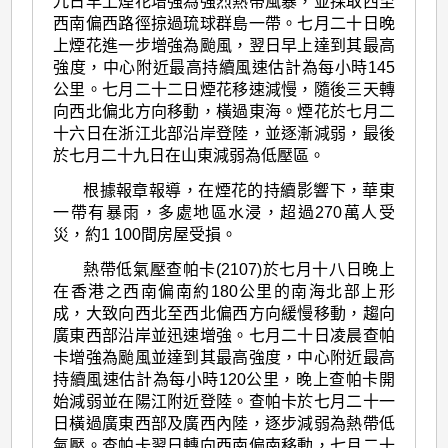
九日早上煙花增強為強烈熱帶風暴，並採取西至
西南偏西路徑掠過琉球群島一帶。七月二十日晚
上煙花進一步增強為颱風，翌日早上達到其最高
強度，中心附近最高持續風速估計為每小時145
公里。七月二十二日煙花移速減慢，隨後三天轉
向西北偏北方向移動，橫過東海。煙花於七月二
十六日在浙江北部沿岸登陸，並逐漸減弱，最後
於七月二十九日在山東減弱為低壓區。
根據報章報導，在煙花的持續影響下，華東
一帶有暴雨，多處地區水浸，超過270萬人受
災，約1 100間房屋受損。
熱帶低氣壓查帕卡(2107)於七月十八日晚上
在香港之西南偏南約180公里的南海北部上形
成，大致向西北至西北偏西方向緩慢移動，趨向
廣東西部沿岸並迅速增強。七月二十日凌晨查帕
卡增強為颱風並達到其最高強度，中心附近最高
持續風速估計為每小時120公里，晚上查帕卡開
始減弱並在陽江附近登陸。查帕卡於七月二十一
日橫過廣東西部及廣西內陸，逐步減弱為熱帶低
氣壓。查帕卡翌日轉向西南偏南移動，七月二十