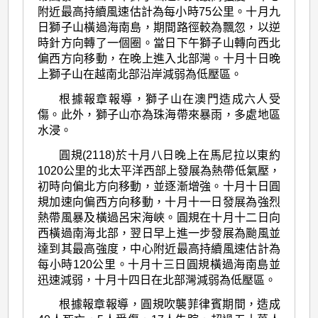
附近最高持續風速估計為每小時75公里。十月九
日獅子山橫過海南島，期間路徑較為飄忽，以逆
時針方向轉了一個圈。當日下午獅子山轉向西北
偏西方向移動，在晚上進入北部灣。十月十日晚
上獅子山在越南北部沿岸減弱為低壓區。
根據報章報導，獅子山在澳門造成六人受
傷。此外，獅子山亦為珠海帶來暴雨，多處地區
水浸。
圓規(2118)於十月八日晚上在馬尼拉以東約
1020公里的北太平洋西部上發展為熱帶低氣壓，
初時向偏北方向移動，並逐漸增強。十月十日圓
規加速向偏西方向移動，十月十一日發展為強烈
熱帶風暴及橫過呂宋海峽。圓規在十月十二日向
西橫過南海北部，翌日早上進一步發展為颱風並
達到其最高強度，中心附近最高持續風速估計為
每小時120公里。十月十三日圓規橫過海南島並
迅速減弱，十月十四日在北部灣減弱為低壓區。
根據報章報導，圓規吹襲菲律賓期間，造成