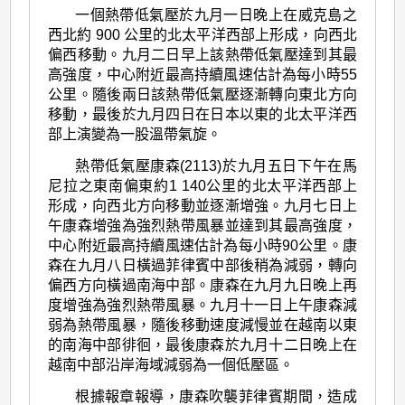
一個熱帶低氣壓於九月一日晚上在威克島之
西北約 900 公里的北太平洋西部上形成，向西北
偏西移動。九月二日早上該熱帶低氣壓達到其最
高強度，中心附近最高持續風速估計為每小時55
公里。隨後兩日該熱帶低氣壓逐漸轉向東北方向
移動，最後於九月四日在日本以東的北太平洋西
部上演變為一股溫帶氣旋。
熱帶低氣壓康森(2113)於九月五日下午在馬
尼拉之東南偏東約1 140公里的北太平洋西部上
形成，向西北方向移動並逐漸增強。九月七日上
午康森增強為強烈熱帶風暴並達到其最高強度，
中心附近最高持續風速估計為每小時90公里。康
森在九月八日橫過菲律賓中部後稍為減弱，轉向
偏西方向橫過南海中部。康森在九月九日晚上再
度增強為強烈熱帶風暴。九月十一日上午康森減
弱為熱帶風暴，隨後移動速度減慢並在越南以東
的南海中部徘徊，最後康森於九月十二日晚上在
越南中部沿岸海域減弱為一個低壓區。
根據報章報導，康森吹襲菲律賓期間，造成