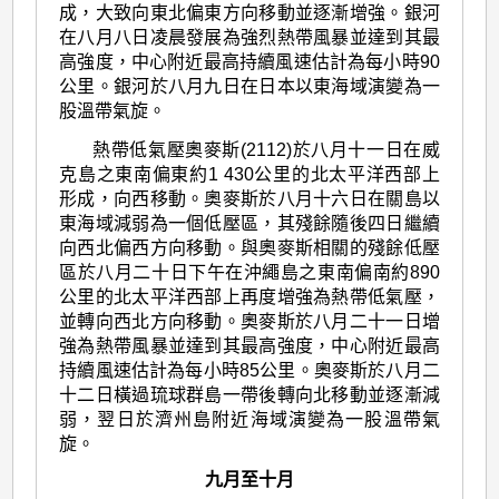
成，大致向東北偏東方向移動並逐漸增強。銀河
在八月八日凌晨發展為強烈熱帶風暴並達到其最
高強度，中心附近最高持續風速估計為每小時90
公里。銀河於八月九日在日本以東海域演變為一
股溫帶氣旋。
熱帶低氣壓奧麥斯(2112)於八月十一日在威
克島之東南偏東約1 430公里的北太平洋西部上
形成，向西移動。奧麥斯於八月十六日在關島以
東海域減弱為一個低壓區，其殘餘隨後四日繼續
向西北偏西方向移動。與奧麥斯相關的殘餘低壓
區於八月二十日下午在沖繩島之東南偏南約890
公里的北太平洋西部上再度增強為熱帶低氣壓，
並轉向西北方向移動。奧麥斯於八月二十一日增
強為熱帶風暴並達到其最高強度，中心附近最高
持續風速估計為每小時85公里。奧麥斯於八月二
十二日橫過琉球群島一帶後轉向北移動並逐漸減
弱，翌日於濟州島附近海域演變為一股溫帶氣
旋。
九月至十月