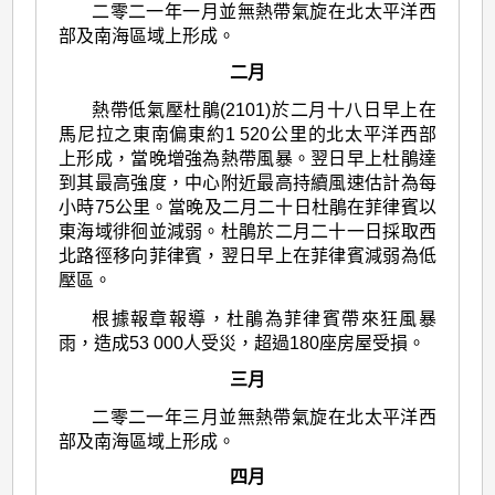
二零二一年一月並無熱帶氣旋在北太平洋西
部及南海區域上形成。
二月
熱帶低氣壓杜鵑(2101)於二月十八日早上在
馬尼拉之東南偏東約1 520公里的北太平洋西部
上形成，當晚增強為熱帶風暴。翌日早上杜鵑達
到其最高強度，中心附近最高持續風速估計為每
小時75公里。當晚及二月二十日杜鵑在菲律賓以
東海域徘徊並減弱。杜鵑於二月二十一日採取西
北路徑移向菲律賓，翌日早上在菲律賓減弱為低
壓區。
根據報章報導，杜鵑為菲律賓帶來狂風暴
雨，造成53 000人受災，超過180座房屋受損。
三月
二零二一年三月並無熱帶氣旋在北太平洋西
部及南海區域上形成。
四月