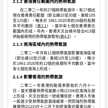
2.1.2 香港責任範圍內的熱帶氣旋
在二零二一年的27個熱帶氣旋中，有17個出
現在香港責任範圍（即北緯10至30度、東經105
至125度），略多於 1961-2020年約16個的長期
年平均數目（
表2.1
），當中有七個在香港責任
範圍內形成。年內，香港天文台總共發出413個
供船舶使用的熱帶氣旋警告(
表4.2
）。
2.1.3 南海區域內的熱帶氣旋
二零二一年共有11個熱帶氣旋影響南海區域
（即北緯10至25度、東經105至120度），略少
於1961-2020年約12個的長期年平均數目，當中
有七個在南海上形成。
2.1.4 影響香港的熱帶氣旋
二零二一年香港的颱風季節始於六月十一
日，當天隨著熱帶低氣壓小熊(2104)在南海北部
上形成，天文台發出一號戒備信號。香港入冬後
一般甚少受熱帶氣旋直接威脅，然而強烈熱帶風
暴雷伊(2122)在十二月下旬逐漸靠近廣東沿岸，