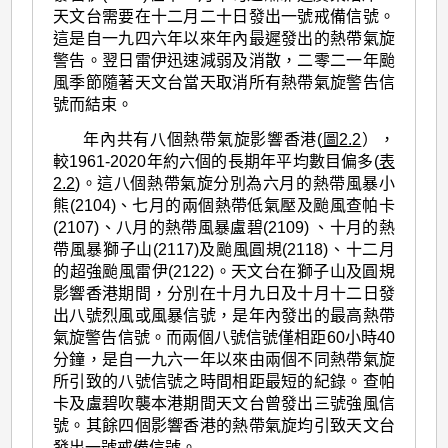
天文台需要在十二月二十日發出一號戒備信號。
這是自一九四六年以來年內最遲發出的熱帶氣旋
警告。翌日雷伊迅速減弱及消散，二零二一年颱
風季節隨著天文台當天取消所有熱帶氣旋警告信
號而結束。
年內共有八個熱帶氣旋影響香港(
圖2.2
），
較1961-2020年約六個的長期年平均數目偏多(
表
2.2
)。這八個熱帶氣旋分別為六月的熱帶風暴小
熊(2104)、七月的兩個熱帶低氣壓及颱風查帕卡
(2107)、八月的熱帶風暴盧碧(2109) 、十月的熱
帶風暴獅子山(2117)及颱風圓規(2118)、十二月
的超強颱風雷伊(2122)。天文台在獅子山及圓規
影響香港期間，分別在十月九日及十月十二日發
出八號烈風或風暴信號，是年內發出的最高熱帶
氣旋警告信號。而兩個八號信號僅相距60小時40
分鐘，是自一九六一年以來由兩個不同熱帶氣旋
所引致的八號信號之時間相距最短的紀錄。查帕
卡及盧碧吹襲本港期間天文台曾發出三號強風信
號。其餘四個影響香港的熱帶氣旋均引致天文台
發出一號戒備信號。