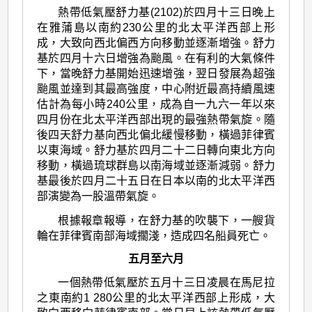
熱帶低氣壓舒力基(2102)於四月十三日晚上
在雅蒲島以南約230公里的北太平洋西部上形
成，大致向西北偏西方向移動並逐漸增強。舒力
基於四月十六日增強為颱風。在有利的大氣條件
下，當晚舒力基開始迅速增強，翌日發展為超強
颱風並達到其最高強度，中心附近最高持續風速
估計為每小時240公里，成為自一九六一年以來
四月份在北太平洋西部出現的最強熱帶氣旋。隨
後四天舒力基向西北偏北緩慢移動，橫過菲律賓
以東海域。舒力基於四月二十二日轉向東北方向
移動，橫過琉球群島以南海域並逐漸減弱。舒力
基最後於四月二十五日在日本以南的北太平洋西
部演變為一股溫帶氣旋。
根據報章報導，在舒力基的吹襲下，一艘貨
輪在菲律賓南部海域擱淺，造成四名船員死亡。
五月至六月
一個熱帶低氣壓於五月十三日凌晨在馬尼拉
之東南約1 280公里的北太平洋西部上形成，大