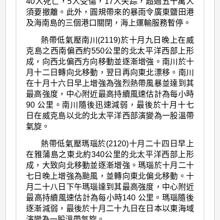
40人死亡，5人受傷，17人失踪，超過五十萬人
須要撤離。此外，圓規帶來的暴雨令廣東鹽田港
及海南島的三個港口關閉，海上運輸服務暫停。
熱帶低氣壓南川(2119)於十月九日晚上在威
克島之西南偏西約550公里的北太平洋西部上形
成，向西北偏西方向移動並逐漸增強。南川於十
月十二日轉向北移動，翌日再向東北漂移。南川
在十月十六日早上增強為強烈熱帶風暴並達到其
最高強度，中心附近最高持續風速估計為每小時
90 公里。南川隨後迅速減弱，最後於十月十七
日在威克島以北的北太平洋西部演變為一股溫帶
氣旋。
熱帶低氣壓瑪瑙於(2120)十月二十四日早上
在雅蒲島之東北約340公里的北太平洋西部上形
成，大致向北移動並逐漸增強。瑪瑙於十月二十
七日晚上增強為颱風，並轉向東北偏北移動。十
月二十八日下午瑪瑙達到其最高強度，中心附近
最高持續風速估計為每小時140 公里。瑪瑙隨後
逐漸減弱，最後於十月二十九日在日本以東海域
演變為一股溫帶氣旋。