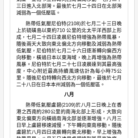
三日進入北部灣。最後於七月二十四日在北部灣
減弱為一個低壓區。
熱帶低氣壓尼伯特(2108)於七月二十三日晚
上於硫磺島以東約710 公里的北太平洋西部上形
成，七月二十四日凌晨尼伯特增強為熱帶風暴，
隨後兩天大致向東北偏北方向移動及減弱為熱帶
低氣壓，尼伯特於七月二十六日逐漸轉向偏西方
向移動，橫過日本以東海域，晚上再增強為熱帶
風暴。尼伯特於七月二十七日凌晨達到其最高強
度，中心附近最高持續風速估計為每小時75公
里。隨後尼伯特轉向西北方向移動，最後於七月
二十八日在日本本州減弱為一個低壓區。
八月
熱帶低氣壓盧碧(2109)於八月二日晚上在香
港之西南約280公里的南海北部上形成，大致向
東北偏東方向橫過南海北部並逐漸增強。八月三
日早上盧碧移速減慢，下午轉向東南移動。隨後
盧碧於八月四日凌晨轉向東北移動，早上增強為