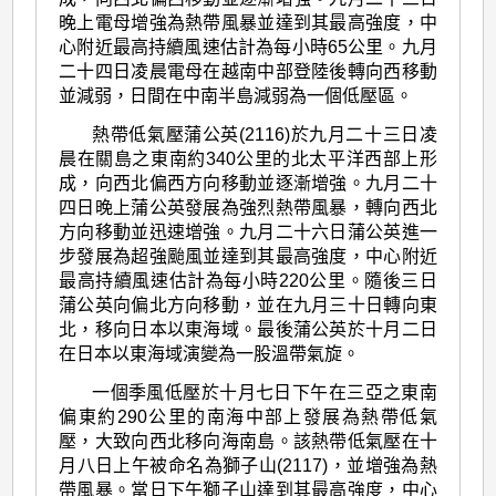
晚上電母增強為熱帶風暴並達到其最高強度，中
心附近最高持續風速估計為每小時65公里。九月
二十四日凌晨電母在越南中部登陸後轉向西移動
並減弱，日間在中南半島減弱為一個低壓區。
熱帶低氣壓蒲公英(2116)於九月二十三日凌
晨在關島之東南約340公里的北太平洋西部上形
成，向西北偏西方向移動並逐漸增強。九月二十
四日晚上蒲公英發展為強烈熱帶風暴，轉向西北
方向移動並迅速增強。九月二十六日蒲公英進一
步發展為超強颱風並達到其最高強度，中心附近
最高持續風速估計為每小時220公里。隨後三日
蒲公英向偏北方向移動，並在九月三十日轉向東
北，移向日本以東海域。最後蒲公英於十月二日
在日本以東海域演變為一股溫帶氣旋。
一個季風低壓於十月七日下午在三亞之東南
偏東約290公里的南海中部上發展為熱帶低氣
壓，大致向西北移向海南島。該熱帶低氣壓在十
月八日上午被命名為獅子山(2117)，並增強為熱
帶風暴。當日下午獅子山達到其最高強度，中心