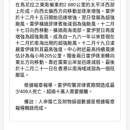
在馬尼拉之東南偏東約2 680公里的太平洋西部
上形成，向西北偏西方向移動並逐漸增強。雷伊
於十二月十五日開始迅速增強，翌日發展為超強
颱風。雷伊橫過菲律賓後減弱為強颱風，十二月
十七日向西移動，橫過南海南部。雷伊翌日再度
增強為超強颱風，成為自一九六一年以來首個在
十二月於南海出現的超強颱風。十二月十九日凌
晨雷伊達到其最高強度，中心附近最高持續風速
估計為每小時205公里。隨後兩日雷伊逐漸轉向
東北方向移動，靠近廣東沿岸並迅速減弱，最後
於十二月二十一日在香港以南海域減弱為一個低
壓區。
根據報章報導，雷伊吹襲菲律賓期間造成最
少409人死亡，超過十萬人需要撤離。
備註：人命傷亡及財物損毀數據是根據報章
報導輯錄而成。