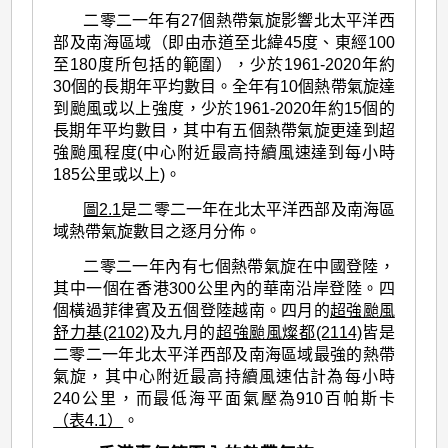
>
二零二一年有27個熱帶氣旋影響北太平洋西
二
部及南海區域（即由赤道至北緯45度、東經100
零
至180度所包括的範圍），少於1961-2020年約
30個的長期年平均數目。全年有10個熱帶氣旋達
二
到颱風或以上強度，少於1961-2020年約15個的
一
長期年平均數目，其中有五個熱帶氣旋更達到超
強颱風程度(中心附近最高持續風速達到每小時
年
185公里或以上)。
的
圖2.1
是二零二一年在北太平洋西部及南海區
熱
域熱帶氣旋數目之逐月分佈。
帶
二零二一年內有七個熱帶氣旋在中國登陸，
氣
其中一個在香港300公里內的華南沿岸登陸。四
旋
個橫過菲律賓及五個登陸越南。四月的
超強颱風
舒力基(2102)
及九月的
超強颱風燦都(2114)
皆是
回
二零二一年北太平洋西部及南海區域最強的熱帶
顧
氣旋，其中心附近最高持續風速估計為每小時
240公里，而最低海平面氣壓為910百帕斯卡
（表4.1）
。