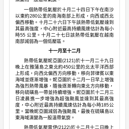
一個熱帶低氣壓於十月二十四日下午在南沙
以東約280公里的南海南部上形成，向西或西北
偏西移動。十月二十六日下午該熱帶低氣壓達到
其最高強度，中心附近最高持續風速估計為每小
時55 公里。十月二十七日該熱帶低氣壓在越南
南部減弱為一個低壓區。
十一月至十二月
熱帶低氣壓妮亞圖(2121)於十一月二十九日
晚上在雅蒲島之東北約450公里的北太平洋西部
上形成，向西北偏西方向移動，移向菲律賓以東
海域並逐漸增強。妮亞圖於十二月一日早上增強
為強烈熱帶風暴，隨後逐漸轉向東北方向移動，
移向硫磺島一帶並持續增強。妮亞圖於十二月三
日凌晨進一步增強為超強颱風並達到其最高強
度，中心附近最高持續風速估計為每小時185公
里。當晚妮亞圖減弱為強颱風，最後在硫磺島以
東海域演變為一股溫帶氣旋。
熱帶低氣壓雷伊(2122)於十二月十二日晚上