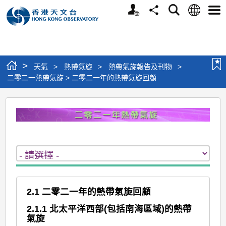
個
語
搜
分
選
人
言
尋
享
單
版
網
站
>
天氣
>
熱帶氣旋
>
熱帶氣旋報告及刊物
>
二零二一熱帶氣旋 > 二零二一年的熱帶氣旋回顧
二
零
二
一
熱
帶
2.1 二零二一年的熱帶氣旋回顧
氣
2.1.1 北太平洋西部(包括南海區域)的熱帶
旋
氣旋