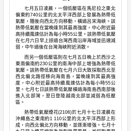
七月五日凌晨，一個低壓區在馬尼拉之東北
偏東約740公里的北太平洋西部上發展為熱帶低
氣壓，隨後向西北方向移動，橫過呂宋海峽。該
熱帶低氣壓在當晚達到其最高強度，中心附近最
高持續風速估計為每小時55公里。該熱帶低氣壓
在七月六日早上掠過台灣西南沿岸海域並迅速減
弱，中午過後在台灣海峽附近消散。
而另一個低壓區則在七月五日晚上於西沙之
東南偏南約230公里的南海中部上增強為熱帶低
氣壓。該熱帶低氣壓在七月六日大致採取西北至
西北偏北路徑移向海南島，當晚達到其最高強
度，中心附近最高持續風速估計為每小時55公
里。七月七日該熱帶低氣壓橫過海南島西南部後
進入北部灣，翌日登陸越南北部並減弱為低壓
區。
熱帶低氣壓煙花(2106)於七月十七日凌晨在
沖繩島之東南約1 110公里的北太平洋西部上形
成，向西北偏北方向移動，並逐漸增強。七月十