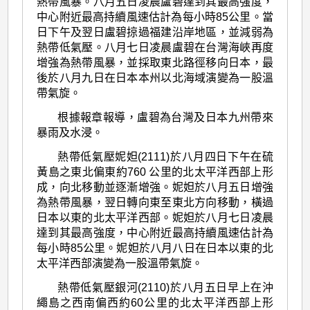
熱帶風暴。八月五日凌晨盧碧達到其最高強度，
中心附近最高持續風速估計為每小時85公里。當
日下午及翌日盧碧掠過福建沿岸地區，並減弱為
熱帶低氣壓。八月七日凌晨盧碧在台灣海峽再度
增強為熱帶風暴，並採取東北路徑移向日本，最
後於八月九日在日本本州以北海域演變為一股溫
帶氣旋。
根據報章報導，盧碧為台灣及日本九州帶來
暴雨及水浸。
熱帶低氣壓妮妲(2111)於八月四日下午在硫
黃島之東北偏東約760 公里的北太平洋西部上形
成，向北移動並逐漸增強。妮妲於八月五日增強
為熱帶風暴，翌日轉向東至東北方向移動，橫過
日本以東的北太平洋西部。妮妲於八月七日凌晨
達到其最高強度，中心附近最高持續風速估計為
每小時85公里。妮妲於八月八日在日本以東的北
太平洋西部演變為一股溫帶氣旋。
熱帶低氣壓銀河(2110)於八月五日早上在沖
繩島之西南偏西約60公里的北太平洋西部上形