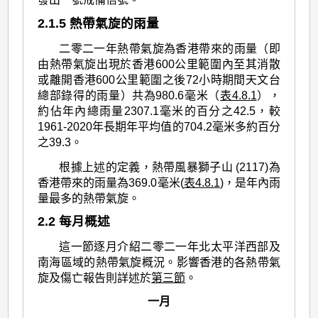
2.1.5 熱帶氣旋的雨量
二零二一年熱帶氣旋為香港帶來的雨量（即
由熱帶氣旋出現於香港600公里範圍內至其消散
或離開香港600公里範圍之後72小時期間天文台
總部錄得的雨量）共為980.6毫米（
表4.8.1
），
約佔年內總雨量2307.1毫米的百分之42.5，較
1961-2020年長期年平均值的704.2毫米多約百分
之39.3。
根據上述的定義，熱帶風暴獅子山 (2117)為
香港帶來的雨量為369.0毫米(
表4.8.1
)，是年內雨
量最多的熱帶氣旋。
2.2 每月概述
這一節逐月介紹二零二一年北太平洋西部及
南海區域的熱帶氣旋概況。影響香港的各熱帶氣
旋及傷亡報告則詳述於
第三節
。
一月