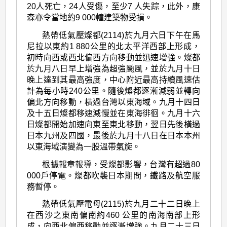
20人死亡，24人受傷，至少7 人失踪，此外，康
森亦令當地約9 000幢建築物受損。
熱帶低氣壓燦都(2114)於九月六日下午在馬
尼拉以東約1 880公里的北太平洋西部上形成，
初時向西或西北偏西方向移動並迅速增強。燦都
於九月八日早上增強為超強颱風，並於九月十日
晚上達到其最高強度，中心附近最高持續風速估
計為每小時240公里。隨後燦都逐漸減弱並轉向
偏北方向移動，橫過台灣以東海域。九月十四日
及十五日燦都移速減慢並在東海徘徊。九月十六
日燦都開始加速向東至東北移動，翌日先後橫過
日本九州及四國，最後於九月十八日在日本本州
以東海域演變為一股溫帶氣旋。
根據報章報導，受燦都影響，台灣有超過80
000戶停電。燦都吹襲日本期間，鐵路及航空服
務暫停。
熱帶低氣壓電母(2115)於九月二十二日晚上
在西沙之東南偏南約460 公里的南海南部上形
成，向西北偏西移動並逐漸增強。九月二十三日