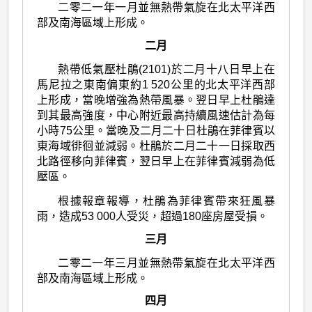
二零二一年一月並無熱帶氣旋在北太平洋西
部及南海區域上形成。
二月
熱帶低氣壓杜鵑(2101)於二月十八日早上在
馬尼拉之東南偏東約1 520公里的北太平洋西部
上形成，當晚增強為熱帶風暴。翌日早上杜鵑達
到其最高強度，中心附近最高持續風速估計為每
小時75公里。當晚及二月二十日杜鵑在菲律賓以
東海域徘徊並減弱。杜鵑於二月二十一日採取西
北路徑移向菲律賓，翌日早上在菲律賓減弱為低
壓區。
根據報章報導，杜鵑為菲律賓帶來狂風暴
雨，造成53 000人受災，超過180座房屋受損。
三月
二零二一年三月並無熱帶氣旋在北太平洋西
部及南海區域上形成。
四月