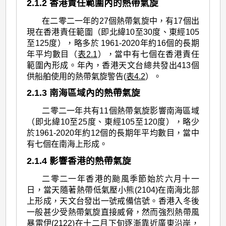
2.1.2 香港責任範圍內的熱帶氣旋
在二零二一年的27個熱帶氣旋中，有17個出
現在香港責任範圍（即北緯10至30度、東經105
至125度），略多於 1961-2020年約16個的長期
年平均數目（
表2.1
），當中有七個在香港責任
範圍內形成。年內，香港天文台總共發出413個
供船舶使用的熱帶氣旋警告(
表4.2
）。
2.1.3 南海區域內的熱帶氣旋
二零二一年共有11個熱帶氣旋影響南海區域
（即北緯10至25度、東經105至120度），略少
於1961-2020年約12個的長期年平均數目，當中
有七個在南海上形成。
2.1.4 影響香港的熱帶氣旋
二零二一年香港的颱風季節始於六月十一
日，當天隨著熱帶低氣壓小熊(2104)在南海北部
上形成，天文台發出一號戒備信號。香港入冬後
一般甚少受熱帶氣旋直接威脅，然而強烈熱帶風
暴雷伊(2122)在十二月下旬逐漸靠近廣東沿岸，