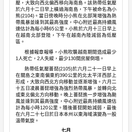
壓，大致向西北偏西移向海南島。該熱帶低氣壓
於六月十二日早上橫過海南島，下午被命名為小
熊(2104)。當日傍晚時分小熊在北部灣增強為熱
帶風暴並達到其最高強度，中心附近最高持續風
速估計為每小時65公里。小熊於六月十三日早上
在越南北部登陸，下午在越南內陸減弱為低壓
區。
根據報章報導，小熊吹襲越南期間造成最少
1人死亡，2人失縱，最少130間房屋倒塌。
熱帶低氣壓薔琵(2105)於六月二十一日早上
在關島之東南偏東約390公里的北太平洋西部上
形成，大致向西北方向移動並逐漸增強。六月二
十五日凌晨薔琵增強為強烈熱帶風暴，並轉向北
或東北偏北方向移動。晚上薔琵進一步增強為颱
風並達到其最高強度，中心附近最高持續風速估
計為每小時120公里。隨後薔琵開始減弱，最後
在六月二十七日於日本本州以東海域演變為一股
溫帶氣旋。
七月