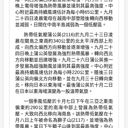
晚上電母增強為熱帶風暴並達到其最高強度，中
心附近最高持續風速估計為每小時65公里。九月
二十四日凌晨電母在越南中部登陸後轉向西移動
並減弱，日間在中南半島減弱為一個低壓區。
熱帶低氣壓蒲公英(2116)於九月二十三日凌
晨在關島之東南約340公里的北太平洋西部上形
成，向西北偏西方向移動並逐漸增強。九月二十
四日晚上蒲公英發展為強烈熱帶風暴，轉向西北
方向移動並迅速增強。九月二十六日蒲公英進一
步發展為超強颱風並達到其最高強度，中心附近
最高持續風速估計為每小時220公里。隨後三日
蒲公英向偏北方向移動，並在九月三十日轉向東
北，移向日本以東海域。最後蒲公英於十月二日
在日本以東海域演變為一股溫帶氣旋。
一個季風低壓於十月七日下午在三亞之東南
偏東約290公里的南海中部上發展為熱帶低氣
壓，大致向西北移向海南島。該熱帶低氣壓在十
月八日上午被命名為獅子山(2117)，並增強為熱
帶風暴。當日下午獅子山達到其最高強度，中心