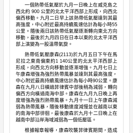
一個熱帶低氣壓於九月一日晚上在威克島之
西北約 900 公里的北太平洋西部上形成，向西北
偏西移動。九月二日早上該熱帶低氣壓達到其最
高強度，中心附近最高持續風速估計為每小時55
公里。隨後兩日該熱帶低氣壓逐漸轉向東北方向
移動，最後於九月四日在日本以東的北太平洋西
部上演變為一股溫帶氣旋。
熱帶低氣壓康森(2113)於九月五日下午在馬
尼拉之東南偏東約1 140公里的北太平洋西部上
形成，向西北方向移動並逐漸增強。九月七日上
午康森增強為強烈熱帶風暴並達到其最高強度，
中心附近最高持續風速估計為每小時90公里。康
森在九月八日橫過菲律賓中部後稍為減弱，轉向
偏西方向橫過南海中部。康森在九月九日晚上再
度增強為強烈熱帶風暴。九月十一日上午康森減
弱為熱帶風暴，隨後移動速度減慢並在越南以東
的南海中部徘徊，最後康森於九月十二日晚上在
越南中部沿岸海域減弱為一個低壓區。
根據報章報導，康森吹襲菲律賓期間，造成