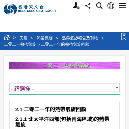
個
語
搜
分
選
人
言
尋
享
單
版
網
站
>
天氣
>
熱帶氣旋
>
熱帶氣旋報告及刊物
>
二零二一熱帶氣旋 > 二零二一年的熱帶氣旋回顧
二
零
二
一
熱
帶
2.1 二零二一年的熱帶氣旋回顧
氣
2.1.1 北太平洋西部(包括南海區域)的熱帶
旋
氣旋