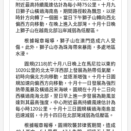
附近最高持續風速估計為每小時75公里。十月九
日獅子山橫過海南島，期間路徑較為飄忽，以逆
時針方向轉了一個圈。當日下午獅子山轉向西北
偏西方向移動，在晚上進入北部灣。十月十日晚
上獅子山在越南北部沿岸減弱為低壓區。
根據報章報導，獅子山在澳門造成六人受
傷。此外，獅子山亦為珠海帶來暴雨，多處地區
水浸。
圓規(2118)於十月八日晚上在馬尼拉以東約
1020公里的北太平洋西部上發展為熱帶低氣壓，
初時向偏北方向移動，並逐漸增強。十月十日圓
規加速向偏西方向移動，十月十一日發展為強烈
熱帶風暴及橫過呂宋海峽。圓規在十月十二日向
西橫過南海北部，翌日早上進一步發展為颱風並
達到其最高強度，中心附近最高持續風速估計為
每小時120公里。十月十三日圓規橫過海南島並
迅速減弱，十月十四日在北部灣減弱為低壓區。
根據報章報導，圓規吹襲菲律賓期間，造成