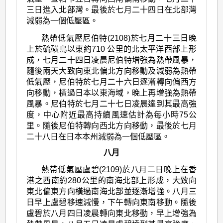
三日進入北部灣。最後於七月二十四日在北部灣
減弱為一個低壓區。
熱帶低氣壓尼伯特(2108)於七月二十三日晚
上於硫磺島以東約710 公里的北太平洋西部上形
成，七月二十四日凌晨尼伯特增強為熱帶風暴，
隨後兩天大致向東北偏北方向移動及減弱為熱帶
低氣壓，尼伯特於七月二十六日逐漸轉向偏西方
向移動，橫過日本以東海域，晚上再增強為熱帶
風暴。尼伯特於七月二十七日凌晨達到其最高強
度，中心附近最高持續風速估計為每小時75公
里。隨後尼伯特轉向西北方向移動，最後於七月
二十八日在日本本州減弱為一個低壓區。
八月
熱帶低氣壓盧碧(2109)於八月二日晚上在香
港之西南約280公里的南海北部上形成，大致向
東北偏東方向橫過南海北部並逐漸增強。八月三
日早上盧碧移速減慢，下午轉向東南移動。隨後
盧碧於八月四日凌晨轉向東北移動，早上增強為