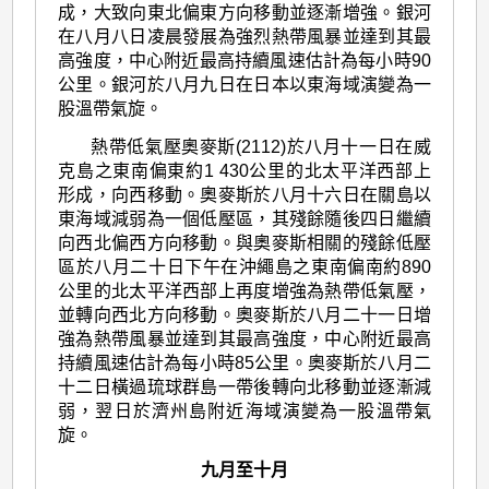
成，大致向東北偏東方向移動並逐漸增強。銀河
在八月八日凌晨發展為強烈熱帶風暴並達到其最
高強度，中心附近最高持續風速估計為每小時90
公里。銀河於八月九日在日本以東海域演變為一
股溫帶氣旋。
熱帶低氣壓奧麥斯(2112)於八月十一日在威
克島之東南偏東約1 430公里的北太平洋西部上
形成，向西移動。奧麥斯於八月十六日在關島以
東海域減弱為一個低壓區，其殘餘隨後四日繼續
向西北偏西方向移動。與奧麥斯相關的殘餘低壓
區於八月二十日下午在沖繩島之東南偏南約890
公里的北太平洋西部上再度增強為熱帶低氣壓，
並轉向西北方向移動。奧麥斯於八月二十一日增
強為熱帶風暴並達到其最高強度，中心附近最高
持續風速估計為每小時85公里。奧麥斯於八月二
十二日橫過琉球群島一帶後轉向北移動並逐漸減
弱，翌日於濟州島附近海域演變為一股溫帶氣
旋。
九月至十月