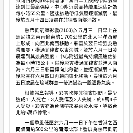
致向西移向菲律賓南部。當日早上該熱帶低氣壓
達到其最高強度，中心附近最高持續風速估計為
每小時55公里。隨後該熱帶低氣壓逐漸減弱，最
後於五月十四日凌晨在菲律賓南部消散。
熱帶低氣壓彩雲(2103)於五月三十日早上在
馬尼拉之東南偏東約1 700公里的北太平洋西部
上形成，向西北偏西移動。彩雲於翌日增強為熱
帶風暴，橫過菲律賓以東海域，並於六月一日凌
晨達到其最高強度，中心附近最高持續風速估計
為每小時75公里。隨後彩雲橫過菲律賓並進入南
海。六月三日彩雲轉向北移動，並逐漸減弱。其
後彩雲在六月四日再轉向東北移動，最後於六月
五日凌晨在琉球群島一帶演變為一股溫帶氣旋。
根據報章報導，彩雲吹襲菲律賓期間，最少
造成11人死亡，3人受傷及2人失縱，約9萬4千
人受災。彩雲亦為台灣帶來暴雨及水浸，導致台
北約5萬戶停電。
一個季風低壓於六月十一日下午在香港之西
南偏南約500公里的南海北部上發展為熱帶低氣