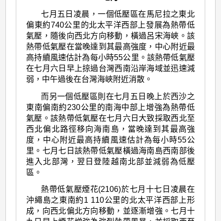
七月五日凌晨，一個低壓區在馬尼拉之東北
偏東約740公里的北太平洋西部上發展為熱帶低
氣壓，隨後向西北方向移動，橫過呂宋海峽。該
熱帶低氣壓在當晚達到其最高強度，中心附近最
高持續風速估計為每小時55公里。該熱帶低氣壓
在七月六日早上掠過台灣西南沿岸海域並迅速減
弱，中午過後在台灣海峽附近消散。
而另一個低壓區則在七月五日晚上於西沙之
東南偏南約230公里的南海中部上增強為熱帶低
氣壓。該熱帶低氣壓在七月六日大致採取西北至
西北偏北路徑移向海南島，當晚達到其最高強
度，中心附近最高持續風速估計為每小時55公
里。七月七日該熱帶低氣壓橫過海南島西南部後
進入北部灣，翌日登陸越南北部並減弱為低壓
區。
熱帶低氣壓煙花(2106)於七月十七日凌晨在
沖繩島之東南約1 110公里的北太平洋西部上形
成，向西北偏北方向移動，並逐漸增強。七月十