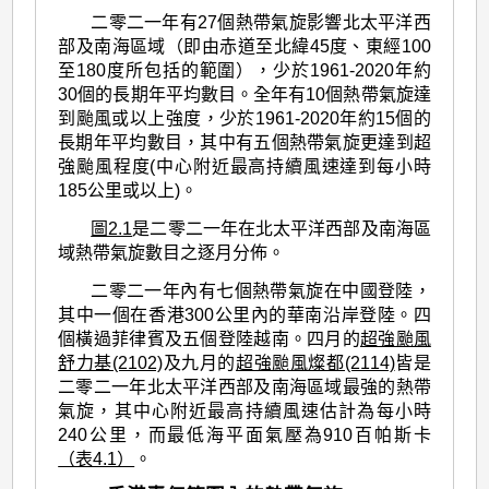
>
二零二一年有27個熱帶氣旋影響北太平洋西
二
部及南海區域（即由赤道至北緯45度、東經100
零
至180度所包括的範圍），少於1961-2020年約
30個的長期年平均數目。全年有10個熱帶氣旋達
二
到颱風或以上強度，少於1961-2020年約15個的
一
長期年平均數目，其中有五個熱帶氣旋更達到超
強颱風程度(中心附近最高持續風速達到每小時
年
185公里或以上)。
的
圖2.1
是二零二一年在北太平洋西部及南海區
熱
域熱帶氣旋數目之逐月分佈。
帶
二零二一年內有七個熱帶氣旋在中國登陸，
氣
其中一個在香港300公里內的華南沿岸登陸。四
旋
個橫過菲律賓及五個登陸越南。四月的
超強颱風
舒力基(2102)
及九月的
超強颱風燦都(2114)
皆是
回
二零二一年北太平洋西部及南海區域最強的熱帶
顧
氣旋，其中心附近最高持續風速估計為每小時
240公里，而最低海平面氣壓為910百帕斯卡
（表4.1）
。