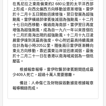
在馬尼拉之東南偏東約2 680公里的太平洋西部
上形成，向西北偏西方向移動並逐漸增強。雷伊
於十二月十五日開始迅速增強，翌日發展為超強
颱風。雷伊橫過菲律賓後減弱為強颱風，十二月
十七日向西移動，橫過南海南部。雷伊翌日再度
增強為超強颱風，成為自一九六一年以來首個在
十二月於南海出現的超強颱風。十二月十九日凌
晨雷伊達到其最高強度，中心附近最高持續風速
估計為每小時205公里。隨後兩日雷伊逐漸轉向
東北方向移動，靠近廣東沿岸並迅速減弱，最後
於十二月二十一日在香港以南海域減弱為一個低
壓區。
根據報章報導，雷伊吹襲菲律賓期間造成最
少409人死亡，超過十萬人需要撤離。
備註：人命傷亡及財物損毀數據是根據報章
報導輯錄而成。