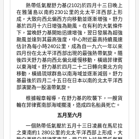
熱帶低氣壓舒力基(2102)於四月十三日晚上
在雅蒲島以南約230公里的北太平洋西部上形
成，大致向西北偏西方向移動並逐漸增強。舒力
基於四月十六日增強為颱風。在有利的大氣條件
下，當晚舒力基開始迅速增強，翌日發展為超強
颱風並達到其最高強度，中心附近最高持續風速
估計為每小時240公里，成為自一九六一年以來
四月份在北太平洋西部出現的最強熱帶氣旋。隨
後四天舒力基向西北偏北緩慢移動，橫過菲律賓
以東海域。舒力基於四月二十二日轉向東北方向
移動，橫過琉球群島以南海域並逐漸減弱。舒力
基最後於四月二十五日在日本以南的北太平洋西
部演變為一股溫帶氣旋。
根據報章報導，在舒力基的吹襲下，一艘貨
輪在菲律賓南部海域擱淺，造成四名船員死亡。
五月至六月
一個熱帶低氣壓於五月十三日凌晨在馬尼拉
之東南約1 280公里的北太平洋西部上形成，大