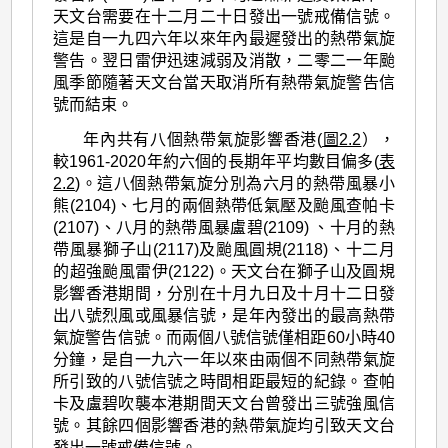
天文台需要在十二月二十日發出一號戒備信號。
這是自一九四六年以來年內最遲發出的熱帶氣旋
警告。翌日雷伊迅速減弱及消散，二零二一年颱
風季節隨著天文台當天取消所有熱帶氣旋警告信
號而結束。
年內共有八個熱帶氣旋影響香港(
圖2.2
），
較1961-2020年約六個的長期年平均數目偏多(
表
2.2
)。這八個熱帶氣旋分別為六月的熱帶風暴小
熊(2104)、七月的兩個熱帶低氣壓及颱風查帕卡
(2107)、八月的熱帶風暴盧碧(2109) 、十月的熱
帶風暴獅子山(2117)及颱風圓規(2118)、十二月
的超強颱風雷伊(2122)。天文台在獅子山及圓規
影響香港期間，分別在十月九日及十月十二日發
出八號烈風或風暴信號，是年內發出的最高熱帶
氣旋警告信號。而兩個八號信號僅相距60小時40
分鐘，是自一九六一年以來由兩個不同熱帶氣旋
所引致的八號信號之時間相距最短的紀錄。查帕
卡及盧碧吹襲本港期間天文台曾發出三號強風信
號。其餘四個影響香港的熱帶氣旋均引致天文台
發出一號戒備信號。