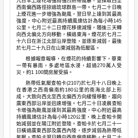
九日早上煙花增強為強烈熱帶風暴，並採取西至
西南偏西路徑掠過琉球群島一帶。七月二十日晚
上煙花進一步增強為颱風，翌日早上達到其最高
強度，中心附近最高持續風速估計為每小時145
公里。七月二十二日煙花移速減慢，隨後三天轉
向西北偏北方向移動，橫過東海。煙花於七月二
十六日在浙江北部沿岸登陸，並逐漸減弱，最後
於七月二十九日在山東減弱為低壓區。
根據報章報導，在煙花的持續影響下，華東
一帶有暴雨，多處地區水浸，超過270萬人受
災，約1 100間房屋受損。
熱帶低氣壓查帕卡(2107)於七月十八日晚上
在香港之西南偏南約180公里的南海北部上形
成，大致向西北至西北偏西方向緩慢移動，趨向
廣東西部沿岸並迅速增強。七月二十日凌晨查帕
卡增強為颱風並達到其最高強度，中心附近最高
持續風速估計為每小時120公里，晚上查帕卡開
始減弱並在陽江附近登陸。查帕卡於七月二十一
日橫過廣東西部及廣西內陸，逐步減弱為熱帶低
氣壓。查帕卡翌日轉向西南偏南移動，七月二十