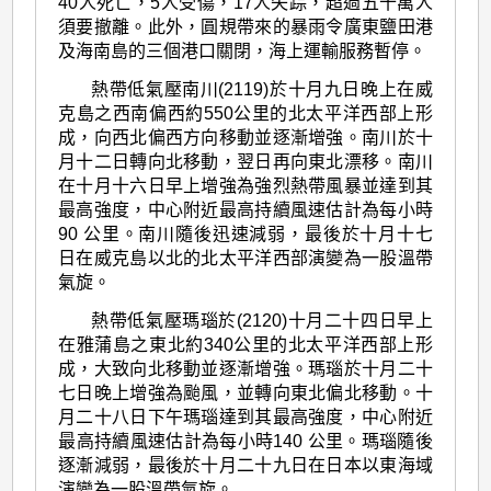
40人死亡，5人受傷，17人失踪，超過五十萬人
須要撤離。此外，圓規帶來的暴雨令廣東鹽田港
及海南島的三個港口關閉，海上運輸服務暫停。
熱帶低氣壓南川(2119)於十月九日晚上在威
克島之西南偏西約550公里的北太平洋西部上形
成，向西北偏西方向移動並逐漸增強。南川於十
月十二日轉向北移動，翌日再向東北漂移。南川
在十月十六日早上增強為強烈熱帶風暴並達到其
最高強度，中心附近最高持續風速估計為每小時
90 公里。南川隨後迅速減弱，最後於十月十七
日在威克島以北的北太平洋西部演變為一股溫帶
氣旋。
熱帶低氣壓瑪瑙於(2120)十月二十四日早上
在雅蒲島之東北約340公里的北太平洋西部上形
成，大致向北移動並逐漸增強。瑪瑙於十月二十
七日晚上增強為颱風，並轉向東北偏北移動。十
月二十八日下午瑪瑙達到其最高強度，中心附近
最高持續風速估計為每小時140 公里。瑪瑙隨後
逐漸減弱，最後於十月二十九日在日本以東海域
演變為一股溫帶氣旋。