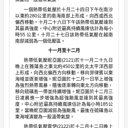
一個熱帶低氣壓於十月二十四日下午在南沙
以東約280公里的南海南部上形成，向西或西北
偏西移動。十月二十六日下午該熱帶低氣壓達到
其最高強度，中心附近最高持續風速估計為每小
時55 公里。十月二十七日該熱帶低氣壓在越南
南部減弱為一個低壓區。
十一月至十二月
熱帶低氣壓妮亞圖(2121)於十一月二十九日
晚上在雅蒲島之東北約450公里的北太平洋西部
上形成，向西北偏西方向移動，移向菲律賓以東
海域並逐漸增強。妮亞圖於十二月一日早上增強
為強烈熱帶風暴，隨後逐漸轉向東北方向移動，
移向硫磺島一帶並持續增強。妮亞圖於十二月三
日凌晨進一步增強為超強颱風並達到其最高強
度，中心附近最高持續風速估計為每小時185公
里。當晚妮亞圖減弱為強颱風，最後在硫磺島以
東海域演變為一股溫帶氣旋。
熱帶低氣壓雷伊(2122)於十二月十二日晚上