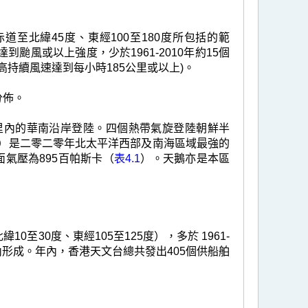
至北緯45度、東經100至180度所包括的範
到颱風或以上強度，少於1961-2010年約15個
持續風速達到每小時185公里或以上)。
分佈。
里內的華南沿岸登陸。四個熱帶氣旋登陸朝鮮半
）是二零二零年北太平洋西部及南海區域最強的
氣壓為895百帕斯卡（
表4.1
）。天鵝亦是本區
至30度、東經105至125度），多於 1961-
形成。年內，香港天文台總共發出405個供船舶