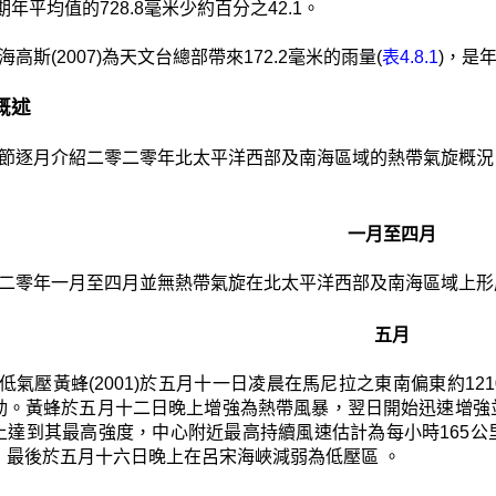
長期年平均值的728.8毫米少約百分之42.1。
海高斯(2007)為天文台總部帶來172.2毫米的雨量(
表4.8.1
)，是
月概述
節逐月介紹二零二零年北太平洋西部及南海區域的熱帶氣旋概況
一月至四月
二零年一月至四月並無熱帶氣旋在北太平洋西部及南海區域上形
五月
低氣壓黃蜂(2001)於五月十一日凌晨在馬尼拉之東南偏東約1
動。黃蜂於五月十二日晚上增強為熱帶風暴，翌日開始迅速增強
上達到其最高強度，中心附近最高持續風速估計為每小時165
，最後於五月十六日晚上在呂宋海峽減弱為低壓區 。