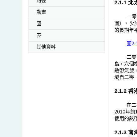
>
路徑
2.1.
二
動畫
二零
零
圍），少於
圖
二
的長期年
表
零
圖2.
其他資料
年
二零
的
島，六個橫
熱
熱帶氣旋
帶
域自二零
氣
2.1.2
旋
回
在二
2010年
顧
使用的熱
2.1.3