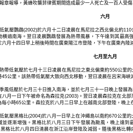
報章報導，黃蜂吹襲菲律賓期間造成最少一人死亡及一百人受傷
六月
低氣壓鸚鵡(2002)於六月十二日凌晨在馬尼拉之西北偏北約1
動横過南海。翌日凌晨鸚鵡發展為熱帶風暴，下午達到其最高強
於六月十四日早上稍後時間在廣東陽江市登陸，下午在廣東內陸
七月至九月
熱帶低氣壓於七月十三日凌晨在馬尼拉之東北偏東約550公里
時45公里。該熱帶低氣壓大致向西北移動，翌日凌晨在呂宋海峽
季風低壓於七月三十日進入南海，並於七月三十一日晚上發展為
在八月一日下午被命名為森拉克(2003)。翌日凌晨森拉克在北
為每小時65公里。森拉克於八月二日早上在越南北部登陸，晚上
低氣壓黑格比(2004)於八月一日早上在沖繩島以南約670公
域並逐漸增強。黑格比於八月三日下午發展為颱風，晚上達到
里。黑格比於八月四日清晨在浙江沿岸登陸及減弱。隨後黑格比