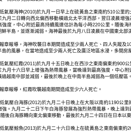
低氣壓海神(2010)於九月一日早上在硫黃島之東南約510公
於九月二日轉向西北偏西移動橫過北太平洋西部，翌日凌晨增強
高強度，中心附近最高持續風速估計為每小時220公里。隨後
朝鮮半島，並逐漸減弱。海神最後於九月八日凌晨在中國東北部
報章報導，海神吹襲日本期間造成至少兩人死亡、四人失蹤及1
半島的風暴，在當地造成至少兩人死亡及廣泛地區水浸，多間房
低氣壓紅霞(2011)於九月十五日晚上在西沙之東南偏東約90
於九月十六日早上增強為熱帶風暴，當晚達到最高強度，中心附
橫過越南中部並減弱，最後於晚上在中南半島減弱為一個低壓區
報章報導，紅霞吹襲越南期間造成至少六人死亡。
低氣壓白海豚(2012)於九月二十日晚上在大阪以南約1190
增強。九月二十二日下午白海豚發展為強烈熱帶風暴，晚上達到
里。隨後白海豚轉向東北偏東移動，最後於九月二十四日在日本以
低氣壓鯨魚(2013)於九月二十六日晚上在硫黃島之東南偏東約