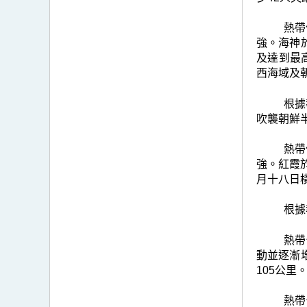
熱帶
強。海神
及達到最
西海域及
根據
吹襲朝鮮
熱帶
強。紅霞
月十八日
根據
熱帶
動並逐漸
105公
熱帶