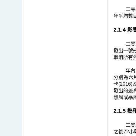
二零
年平均數
2.1.4
二零
發出一號
取消所有
年內
分別為六月
卡(201
發出的最
烈風或暴
2.1.5
二零
之後72小