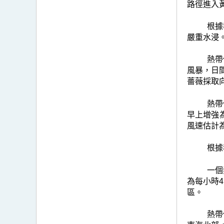
路徑進入
根據
嚴重水浸
熱帶
風暴，日
薔薇採取
熱帶
早上增強
風速估計
根據
一個
為每小時
區。
熱帶