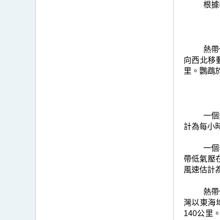
根據
熱帶
向西北移
里。鸚鵡
一個
計為每小
一個
帶低氣壓
風速估計
熱帶
灣以東海
140公