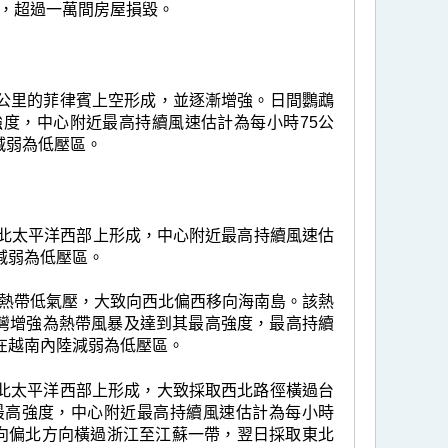
，超過一萬間房屋損毀。
10公里的菲律賓上空形成，並逐漸增強。日間鸚鵡
度，中心附近最高持續風速估計為每小時75公
減弱為低壓區。
的北太平洋西部上形成，中心附近最高持續風速估
減弱為低壓區。
熱帶低氣壓，大致向西北偏西移向海南島。該熱
部灣增強為熱帶風暴及達到其最高強度，最高持續
在越南內陸減弱為低壓區。
里的北太平洋西部上形成，大致採取西北路徑橫過台
最高強度，中心附近最高持續風速估計為每小時
轉向偏北方向橫過浙江至江蘇一帶，翌日採取東北