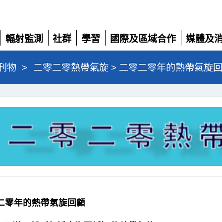
輻射監測
社群
學習
國際及區域合作
媒體及
展
展
展
展
展
開
開
開
開
開
刊物
>
二零二零熱帶氣旋 > 二零二零年的熱帶氣旋
二零二零年的熱帶氣旋回顧