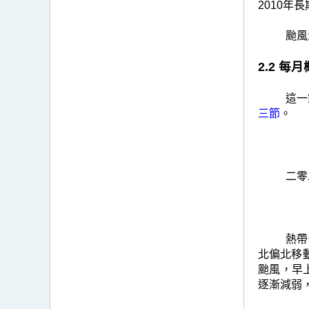
2010年
颱風
2.2 每
這一
三節
。
二零
熱帶
北偏北移
颱風，早
逐漸減弱