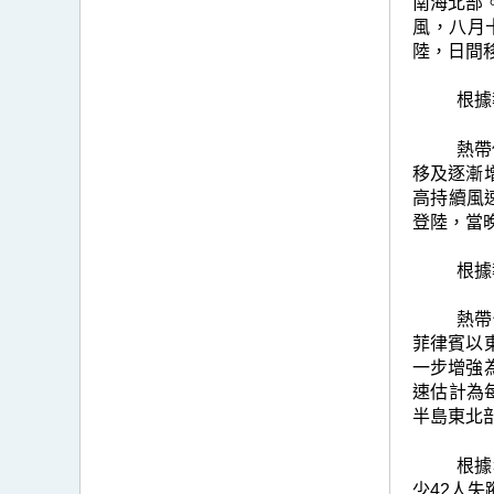
南海北部
風，八月
陸，日間
根據
熱帶
移及逐漸
高持續風
登陸，當
根據
熱帶
菲律賓以
一步增強
速估計為
半島東北
根據
少42人