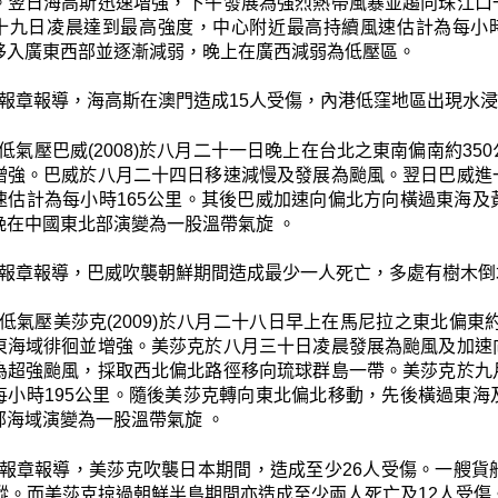
。翌日海高斯迅速増強，下午發展為強烈熱帶風暴並趨向珠江口
十九日凌晨達到最高強度，中心附近最高持續風速估計為每小時
移入廣東西部並逐漸減弱，晚上在廣西減弱為低壓區。
報章報導，海高斯在澳門造成15人受傷，內港低窪地區出現水
低氣壓巴威(2008)於八月二十一日晚上在台北之東南偏南約3
增強。巴威於八月二十四日移速減慢及發展為颱風。翌日巴威進
速估計為每小時165公里。其後巴威加速向偏北方向橫過東海
晚在中國東北部演變為一股溫帶氣旋 。
報章報導，巴威吹襲朝鮮期間造成最少一人死亡，多處有樹木倒
低氣壓美莎克(2009)於八月二十八日早上在馬尼拉之東北偏東
東海域徘徊並增強。美莎克於八月三十日凌晨發展為颱風及加速
為超強颱風，採取西北偏北路徑移向琉球群島一帶。美莎克於九
每小時195公里。隨後美莎克轉向東北偏北移動，先後橫過東
部海域演變為一股溫帶氣旋 。
報章報導，美莎克吹襲日本期間，造成至少26人受傷。一艘貨
失蹤。而美莎克掠過朝鮮半島期間亦造成至少兩人死亡及12人受傷