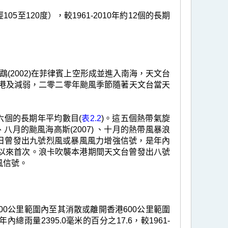
至120度），較1961-2010年約12個的長期
(2002)在菲律賓上空形成並進入南海，天文台
離香港及減弱，二零二零年颱風季節隨著天文台當天
年約六個的長期年平均數目(
表2.2
)。這五個熱帶氣旋
、八月的颱風海高斯(2007) 、十月的熱帶風暴浪
月十九日曾發出九號烈風或暴風風力增強信號，是年內
以來首次。浪卡吹襲本港期間天文台曾發出八號
風信號。
0公里範圍內至其消散或離開香港600公里範圍
年內總雨量2395.0毫米的百分之17.6，較1961-