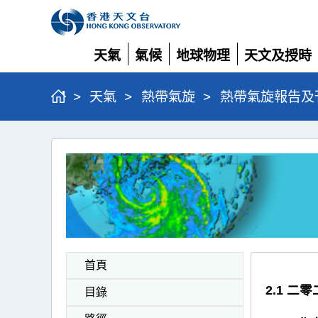
天氣
氣候
地球物理
天文及授時
展
展
展
展
開
開
開
開
>
天氣
>
熱帶氣旋
>
熱帶氣旋報告及
二
零
二
零
熱
帶
首頁
氣
2.1 
目錄
旋