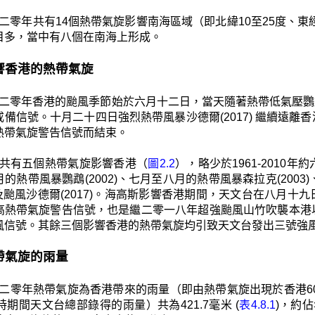
二零年共有14個熱帶氣旋影響南海區域（即北緯10至25度、東經105
目多，當中有八個在南海上形成。
 影響香港的熱帶氣旋
二零年香港的颱風季節始於六月十二日，當天隨著熱帶低氣壓鸚鵡
戒備信號。十月二十四日強烈熱帶風暴沙德爾(2017) 繼續遠
熱帶氣旋警告信號而結束。
共有五個熱帶氣旋影響香港（
圖2.2
），略少於1961-2010
的熱帶風暴鸚鵡(2002)、七月至八月的熱帶風暴森拉克(2003)
6)及颱風沙德爾(2017)。海高斯影響香港期間，天文台在八
高熱帶氣旋警告信號，也是繼二零一八年超強颱風山竹吹襲本港
風信號。其餘三個影響香港的熱帶氣旋均引致天文台發出三號強
 熱帶氣旋的雨量
二零年熱帶氣旋為香港帶來的雨量（即由熱帶氣旋出現於香港60
時期間天文台總部錄得的雨量）共為421.7毫米 (
表4.8.1
)，約佔