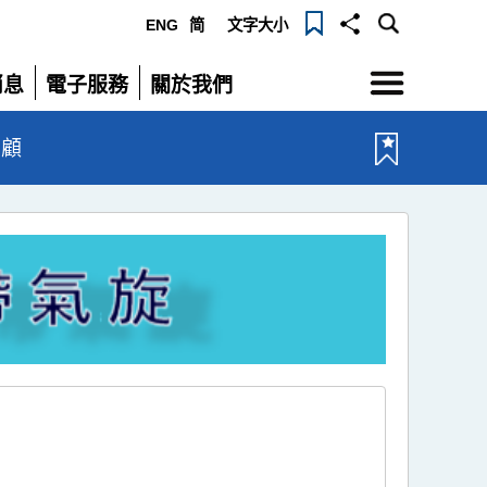
ENG
简
文字大小
選
消息
電子服務
關於我們
單
展
展
開
開
回顧