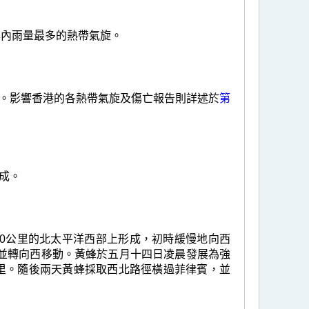
年內雨量最多的熱帶氣旋。
。影響香港的各熱帶氣旋及傷亡報告則詳述於
第
成。
210公里的北太平洋西部上形成，初時緩慢地向西
並轉向西移動。黃蜂於五月十四日凌晨發展為強
公里。隨後兩天黃蜂採取西北路徑橫過菲律賓，並