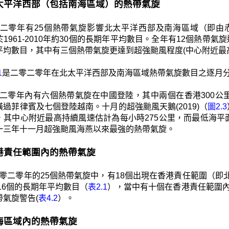
1 北太平洋西部（包括南海區域）的熱帶氣旋
二零年有25個熱帶氣旋影響北太平洋西部及南海區域（即由赤道
1961-2010年約30個的長期年平均數目。全年有12個熱帶氣旋達
平均數目，其中有三個熱帶氣旋更達到超強颱風程度(中心附近最高
1
是二零二零年在北太平洋西部及南海區域熱帶氣旋數目之逐月
二零年內有六個熱帶氣旋在中國登陸，其中兩個在香港300公
過菲律賓及七個登陸越南。十月的超強颱風天鵝(2019)（
圖2.3
，其中心附近最高持續風速估計為每小時275公里，而最低海平面
一三年十一月超強颱風海燕以來最強的熱帶氣旋。
 香港責任範圍內的熱帶氣旋
零二零年的25個熱帶氣旋中，有18個出現在香港責任範圍（即北緯10
約16個的長期年平均數目（
表2.1
），當中有十個在香港責任範圍內
帶氣旋警告(
表4.2
）。
 南海區域內的熱帶氣旋