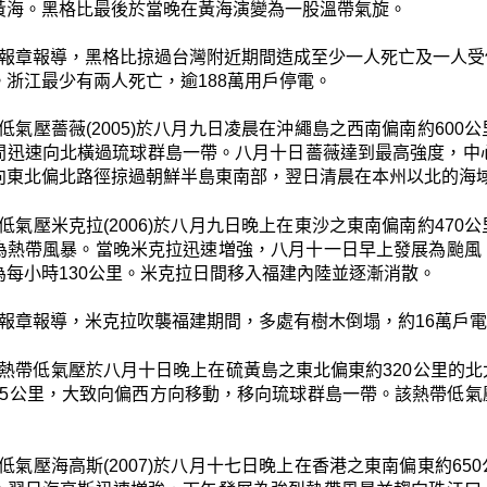
黃海。黑格比最後於當晚在黃海演變為一股溫帶氣旋。
報章報導，黑格比掠過台灣附近期間造成至少一人死亡及一人受
。浙江最少有兩人死亡，逾188萬用戶停電。
低氣壓薔薇(2005)於八月九日凌晨在沖繩島之西南偏南約60
間迅速向北橫過琉球群島一帶。八月十日薔薇達到最高強度，中
向東北偏北路徑掠過朝鮮半島東南部，翌日清晨在本州以北的海域
低氣壓米克拉(2006)於八月九日晚上在東沙之東南偏南約47
為熱帶風暴。當晚米克拉迅速増強，八月十一日早上發展為颱風
為每小時130公里。米克拉日間移入福建內陸並逐漸消散。
報章報導，米克拉吹襲福建期間，多處有樹木倒塌，約16萬戶
熱帶低氣壓於八月十日晚上在硫黃島之東北偏東約320公里的
45公里，大致向偏西方向移動，移向琉球群島一帶。該熱帶低
低氣壓海高斯(2007)於八月十七日晚上在香港之東南偏東約6